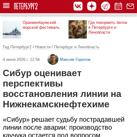
Ораниенбаумский
Где покормить белок
морской фестиваль
в Петербурге и
Ленобласти
Гид Петербург2
/
Новости
/
Петербург и Ленобласть
4 июня 2026 г. 12:56
Максим Горелов
Сибур оценивает
перспективы
восстановления линии на
Нижнекамскнефтехиме
«Сибур» решает судьбу пострадавшей
линии после аварии: производство
каучука остается под вопросом