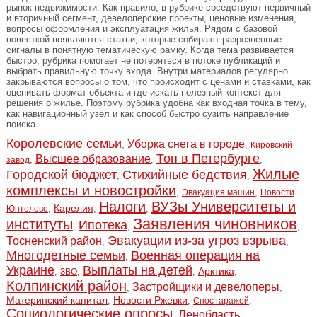
рынок недвижимости. Как правило, в рубрике соседствуют первичный
и вторичный сегмент, девелоперские проекты, ценовые изменения,
вопросы оформления и эксплуатация жилья. Рядом с базовой
повесткой появляются статьи, которые собирают разрозненные
сигналы в понятную тематическую рамку. Когда тема развивается
быстро, рубрика помогает не потеряться в потоке публикаций и
выбрать правильную точку входа. Внутри материалов регулярно
закрываются вопросы о том, что происходит с ценами и ставками, как
оценивать формат объекта и где искать полезный контекст для
решения о жилье. Поэтому рубрика удобна как входная точка в тему,
как навигационный узел и как способ быстро сузить направление
поиска.
Королевские семьи
Уборка снега в городе
,
,
Кировский
Топ в Петербурге
Высшее образование
,
,
,
завод
Жилые
Городской бюджет
Стихийные бедствия
,
,
комплексы и новостройки
,
,
Эвакуация машин
Новости
Налоги
ВУЗы Университеты и
Карелия
,
,
,
Юнтолово
Заявления чиновников
институты
Ипотека
,
,
,
Эвакуации из-за угроз взрыва
Тосненский район
,
,
Многодетные семьи
Военная операция на
,
Украине
Выплаты на детей
Арктика
,
,
,
,
ЗВО
Колпинский район
Застройщики и девелоперы
,
,
Материнский капитал
Новости Ржевки
,
,
,
Снос гаражей
Социологические опросы
Ленобласть
,
,