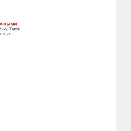
сочными
чку. Такой
татье -