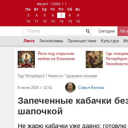
Август
2026
Пн
Вт
Ср
Чт
Пт
Сб
Вс
3
4
5
6
7
8
9
10
11
12
13
14
15
16
Сегодня
На 
Лента
Эксклюзивы
Происшествия
Культура
М
Йога под открытым
Где покорми
небом на Елагином
Петербурге
Ленобласти
Гид Петербург2
/
Новости
/
Здоровое питание
8 июня 2026 г. 12:41
Софья Белова
Запеченные кабачки без
шапочкой
Не жарю кабачки уже давно: готовлю