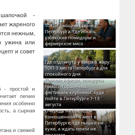
шапочкой -
ает жареного
ТОП-4 овощных рынка
Петербурга: где искать
ется нежным,
узбекские помидоры и
о ужина или
фермерское мясо
цепт и совет
Где отдохнуть у озера в жару:
ТОП-3 места Петербурга для
спокойного дня
Пикник Афиши, концерты
памяти Горшенева,
й - простой и
фестиваль клубники: куда
очитает легкие
пойти в Петербурге 7-13
ления особенно
августа
Очередь на Большой
ость, а сырная
Конюшенной? 6 мест в
Петербурге, где пышки не
хуже, а ждать почти не
етана и свежий
придется