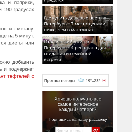
ка и паприки,
и 190 градусах
Где купить дешевые цветы в
Петербурге: 7 мест с ценами
оп и сметану.
ниже, чем в магазинах
ще на 5 минут.
Итальянский ужин в
тся диеты или
Петербурге: 4 ресторана для
свидания и семейной
встречи
ожно добавить
ь и подчеркнет
ант тефтелей с
Прогноз погоды
19°..23°
Хочешь получать все
самое интересное
каждый четверг?
Подпишись на нашу рассылку