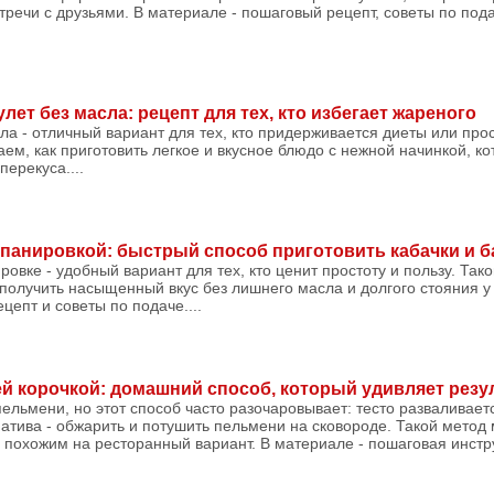
стречи с друзьями. В материале - пошаговый рецепт, советы по под
лет без масла: рецепт для тех, кто избегает жареного
ла - отличный вариант для тех, кто придерживается диеты или про
ем, как приготовить легкое и вкусное блюдо с нежной начинкой, к
ерекуса....
панировкой: быстрый способ приготовить кабачки и 
овке - удобный вариант для тех, кто ценит простоту и пользу. Так
получить насыщенный вкус без лишнего масла и долгого стояния у
цепт и советы по подаче....
й корочкой: домашний способ, который удивляет резу
ельмени, но этот способ часто разочаровывает: тесто разваливаетс
натива - обжарить и потушить пельмени на сковороде. Такой метод 
о похожим на ресторанный вариант. В материале - пошаговая инстру