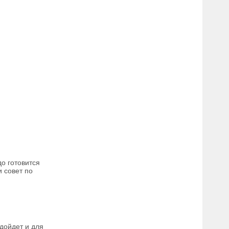
до готовится
и совет по
дойдет и для