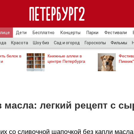
улице
Дети
Бесплатно
Концерты
Парки
Фестивали
ода
Красота
Шоу биз
Сад и огород
Гороскопы
Фильмы
ть белок в
Книжные аллеи в
Фестив
 и
центре Петербурга
Пикник"
 масла: легкий рецепт с с
 их со сливочной шапочкой без капли масла