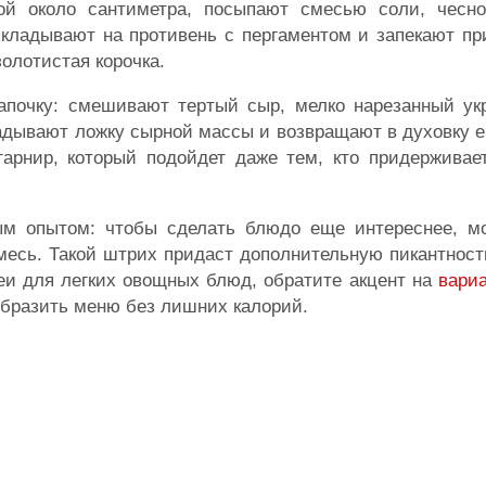
ой около сантиметра, посыпают смесью соли, чесно
ыкладывают на противень с пергаментом и запекают пр
золотистая корочка.
апочку: смешивают тертый сыр, мелко нарезанный укр
адывают ложку сырной массы и возвращают в духовку е
гарнир, который подойдет даже тем, кто придерживае
м опытом: чтобы сделать блюдо еще интереснее, м
месь. Такой штрих придаст дополнительную пикантност
деи для легких овощных блюд, обратите акцент на
вари
образить меню без лишних калорий.