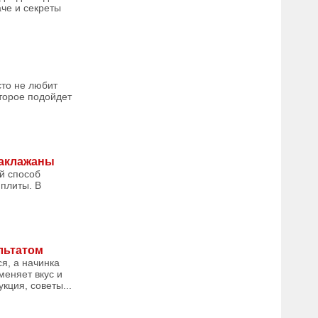
аче и секреты
сто не любит
оторое подойдет
баклажаны
ой способ
 плиты. В
льтатом
я, а начинка
меняет вкус и
кция, советы...