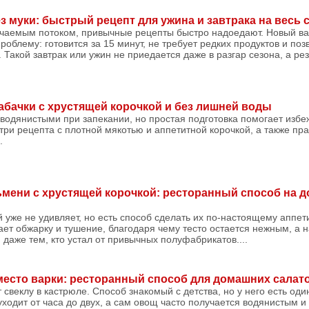
 муки: быстрый рецепт для ужина и завтрака на весь 
ончаемым потоком, привычные рецепты быстро надоедают. Новый ва
роблему: готовится за 15 минут, не требует редких продуктов и по
 Такой завтрак или ужин не приедается даже в разгар сезона, а резу
кабачки с хрустящей корочкой и без лишней воды
 водянистыми при запекании, но простая подготовка помогает избе
три рецепта с плотной мякотью и аппетитной корочкой, а также пр
.
ьмени с хрустящей корочкой: ресторанный способ на 
уже не удивляет, но есть способ сделать их по-настоящему аппет
ет обжарку и тушение, благодаря чему тесто остается нежным, а н
 даже тем, кто устал от привычных полуфабрикатов....
место варки: ресторанный способ для домашних салат
 свеклу в кастрюле. Способ знакомый с детства, но у него есть од
уходит от часа до двух, а сам овощ часто получается водянистым и