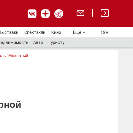
18+
Выставки
Спектакли
Кино
Ещё
18+
Недвижимость
Авто
Туристу
аль "Мохнатый
ырной