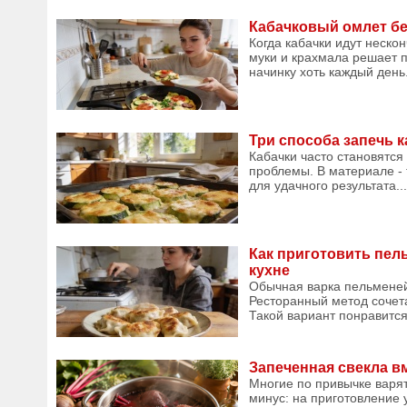
Кабачковый омлет без
Когда кабачки идут неск
муки и крахмала решает п
начинку хоть каждый день.
Три способа запечь 
Кабачки часто становятся
проблемы. В материале - 
для удачного результата...
Как приготовить пел
кухне
Обычная варка пельменей 
Ресторанный метод сочета
Такой вариант понравится
Запеченная свекла в
Многие по привычке варят
минус: на приготовление 