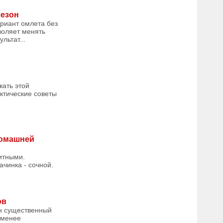
сезон
риант омлета без
зволяет менять
льтат...
жать этой
актические советы
домашней
итными.
ачинка - сочной.
ов
ин существенный
 менее