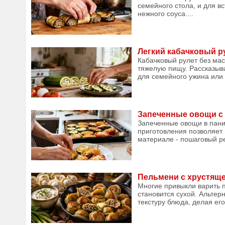
семейного стола, и для в
нежного соуса....
Легкий кабачковый ру
Кабачковый рулет без мас
тяжелую пищу. Рассказыва
для семейного ужина или п
Запеченные овощи с 
Запеченные овощи в панир
приготовления позволяет 
материале - пошаговый ре
Пельмени с хрустяще
Многие привыкли варить п
становится сухой. Альтер
текстуру блюда, делая ег