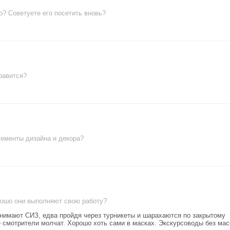
о? Советуете его посетить вновь?
равится?
лементы дизайна и декора?
рошо они выполняют свою работу?
имают СИЗ, едва пройдя через турникеты и шарахаются по закрытому
смотрители молчат. Хорошо хоть сами в масках. Экскурсоводы без мас