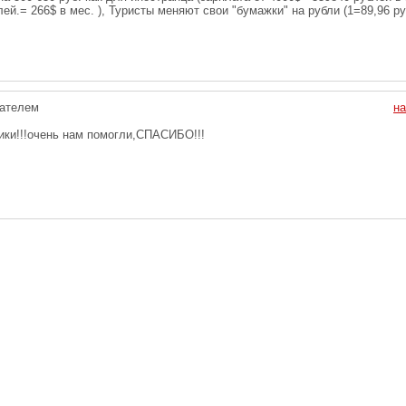
лей.= 266$ в мес. ), Туристы меняют свои "бумажки" на рубли (1=89,96 р
ателем
на
ки!!!очень нам помогли,СПАСИБО!!!