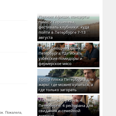
Пикник Афиши, концерты
памяти Горшенева,
фестиваль клубники: куда
пойти в Петербурге 7-13
августа
ТОП-4 овощных рынка
Петербурга: где искать
узбекские помидоры и
фермерское мясо
ТОП-3 пляжа Петербурга для
жары: где можно купаться, а
где только загорать
Итальянский ужин в
Петербурге: 4 ресторана для
свидания и семейной
ок. Пожалела,
встречи