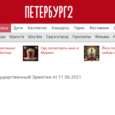
улице
Дети
Бесплатно
Концерты
Парки
Фестивали
ода
Красота
Шоу биз
Сад и огород
Гороскопы
Фильмы
песчаных
Где посмотреть кино в
Йога п
Восторг
Мурино
небом 
сударственный Эрмитаж от 11.06.2021