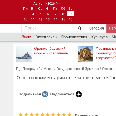
Август
2026
Пн
Вт
Ср
Чт
Пт
Сб
Вс
3
4
5
6
7
8
9
10
11
12
13
14
15
16
Сегодня
На 
Лента
Эксклюзивы
Происшествия
Культура
М
Ораниенбаумский
Фестиваль 
морской фестиваль
скульптур "
творчества"
Гид Петербург2
/
Места
/
Государственный Эрмитаж
/
Отзывы
Отзыв и комментарии посетителя о месте Го
Поделиться
Подписаться
Интересность