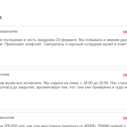
ж
зователем
на
е посещение в честь праздника 23 февраля. Мы побывали в зимнем дво
е. Произошёл конфликт. Смотритель и научный сотрудник музея в ответ
телем
на
в музея все испортило. Мы ходили на сеанс с 18:00 до 20:00. Нас стали
лчаса до закрытия, аргументируя тем, что "они уже проверены и туда н
вателем
на
 500-650 руб. как для иностранца (зарплата от 4000$= 359840 рублей в 