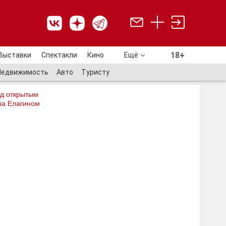
18+
Выставки
Спектакли
Кино
Ещё
18+
Недвижимость
Авто
Туристу
од открытым
на Елагином