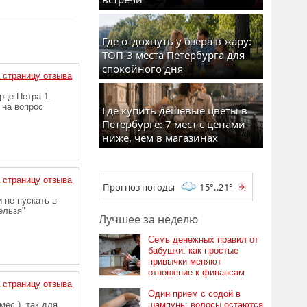
Где отдохнуть у озера в жару:
ТОП-3 места Петербурга для
спокойного дня
 страницу отзыва
рце Петра 1.
 на вопрос
Где купить дешевые цветы в
Петербурге: 7 мест с ценами
ниже, чем в магазинах
 страницу отзыва
Прогноз погоды
15°..21°
 не пускать в
ельзя"
Лучшее за неделю
Семь денежных правил от
бабушки: как простые
привычки меняют
отношение к финансам
 страницу отзыва
Один прием с содой в
мес.), так для
шампунь: волосы остаются