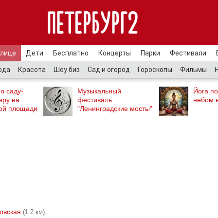
улице
Дети
Бесплатно
Концерты
Парки
Фестивали
ода
Красота
Шоу биз
Сад и огород
Гороскопы
Фильмы
о саду-
Музыкальный
Йога п
еру на
фестиваль
небом 
ой площади
"Ленинградские мосты"
овская
,
(1.2 км)