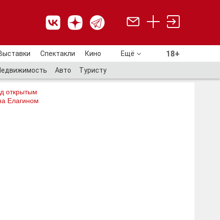
18+
Выставки
Спектакли
Кино
Ещё
18+
Недвижимость
Авто
Туристу
од открытым
на Елагином