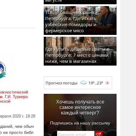
ТОП-4 овощных рынка
Петербурга: где искать
узбекские помидоры и
фермерское мясо
Где купить дешевые цветы в
Петербурге: 7 мест с ценами
ниже, чем в магазинах
Прогноз погоды
19°..23°
иагностический
м. Г.И. Турнера
инской
Хочешь получать все
самое интересное
каждый четверг?
враля 2020 г. 19:28
Подпишись на нашу рассылку
зданий, чем обыч
о не просто библ