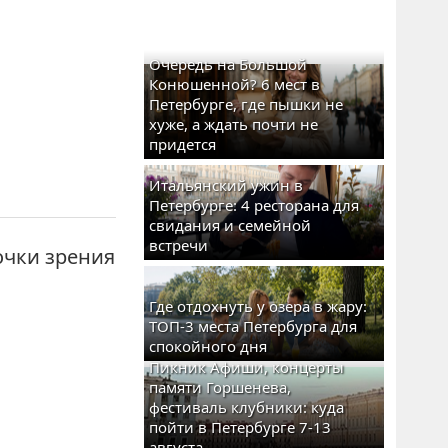
Очередь на Большой
Конюшенной? 6 мест в
Петербурге, где пышки не
хуже, а ждать почти не
придется
Итальянский ужин в
Петербурге: 4 ресторана для
свидания и семейной
встречи
очки зрения
Где отдохнуть у озера в жару:
ТОП-3 места Петербурга для
спокойного дня
Пикник Афиши, концерты
памяти Горшенева,
фестиваль клубники: куда
пойти в Петербурге 7-13
августа