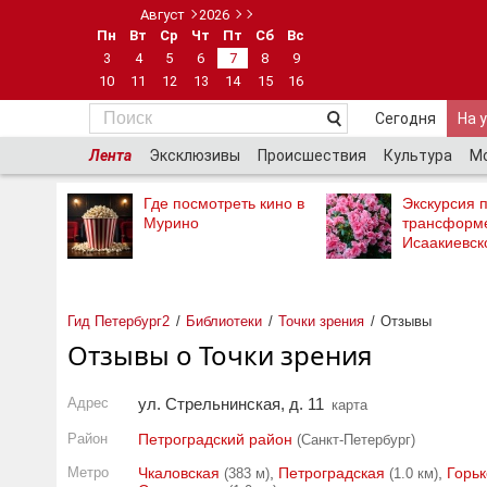
Август
2026
Пн
Вт
Ср
Чт
Пт
Сб
Вс
3
4
5
6
7
8
9
10
11
12
13
14
15
16
Сегодня
На 
Лента
Эксклюзивы
Происшествия
Культура
М
Где посмотреть кино в
Экскурсия п
Мурино
трансформ
Исаакиевск
Гид Петербург2
Библиотеки
Точки зрения
Отзывы
Отзывы о Точки зрения
Адрес
ул. Стрельнинская, д. 11
карта
Район
Петроградский район
(Санкт-Петербург)
Метро
Чкаловская
,
Петроградская
,
Горьк
(383 м)
(1.0 км)