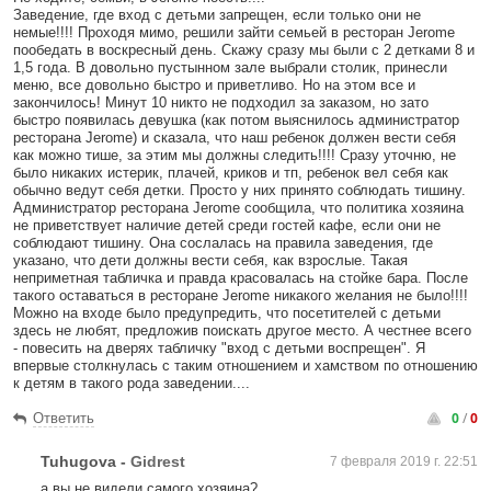
Заведение, где вход с детьми запрещен, если только они не
немые!!!! Проходя мимо, решили зайти семьей в ресторан Jerome
пообедать в воскресный день. Скажу сразу мы были с 2 детками 8 и
1,5 года. В довольно пустынном зале выбрали столик, принесли
меню, все довольно быстро и приветливо. Но на этом все и
закончилось! Минут 10 никто не подходил за заказом, но зато
быстро появилась девушка (как потом выяснилось администратор
ресторана Jerome) и сказала, что наш ребенок должен вести себя
как можно тише, за этим мы должны следить!!!! Сразу уточню, не
было никаких истерик, плачей, криков и тп, ребенок вел себя как
обычно ведут себя детки. Просто у них принято соблюдать тишину.
Администратор ресторана Jerome сообщила, что политика хозяина
не приветствует наличие детей среди гостей кафе, если они не
соблюдают тишину. Она сослалась на правила заведения, где
указано, что дети должны вести себя, как взрослые. Такая
неприметная табличка и правда красовалась на стойке бара. После
такого оставаться в ресторане Jeromе никакого желания не было!!!!
Можно на входе было предупредить, что посетителей с детьми
здесь не любят, предложив поискать другое место. А честнее всего
- повесить на дверях табличку "вход с детьми воспрещен". Я
впервые столкнулась с таким отношением и хамством по отношению
к детям в такого рода заведении....
0
/
0
Ответить
Tuhugova
-
Gidrest
7 февраля 2019 г. 22:51
а вы не видели самого хозяина?