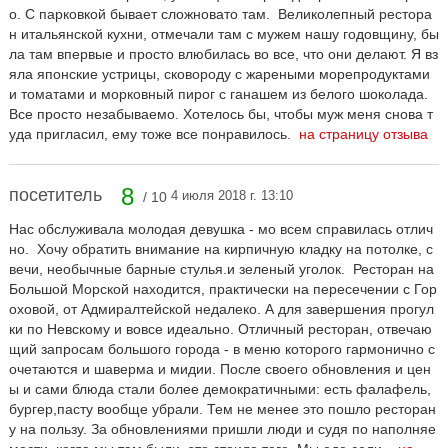
о. С парковкой бывает сложновато там. Великолепный рестора
н итальянской кухни, отмечали там с мужем нашу годовщину, бы
ла там впервые и просто влюбилась во все, что они делают. Я вз
яла японские устрицы, сковороду с жареными морепродуктами
и томатами и морковный пирог с ганашем из белого шоколада.
Все просто незабываемо. Хотелось бы, чтобы муж меня снова т
уда пригласил, ему тоже все понравилось.
на страницу отзыва
8
посетитель
4 июля 2018 г. 13:10
/ 10
Нас обслуживала молодая девушка - мо всем справилась отлич
но. Хочу обратить внимание на кирпичную кладку на потолке, с
вечи, необычные барные стулья.и зеленый уголок. Ресторан на
Большой Морской находится, практически на пересечении с Гор
оховой, от Адмиралтейской недалеко. А для завершения прогул
ки по Невскому и вовсе идеально. Отличный ресторан, отвечаю
щий запросам большого города - в меню которого гармонично с
очетаются и шаверма и мидии. После своего обновления и цен
ы и сами блюда стали более демократичными: есть фалафель,
бургер,пасту вообще убрали. Тем не менее это пошло ресторан
у на пользу. За обновлениями пришли люди и судя по наполняе