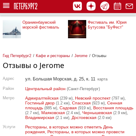
Ораниенбаумский
Фестиваль им. Юрия
морской фестиваль
Бутусова "БуФест"
Гид Петербург2
Кафе и рестораны
Jerome
Отзывы
Отзывы о Jerome
Адрес
ул. Большая Морская, д. 25, к. 11
карта
Район
Центральный район
(Санкт-Петербург)
Метро
Адмиралтейская
,
Невский проспект
,
(239 м)
(797 м)
Гостиный двор
,
Спасская
,
Сенная
(1.2 км)
(923 м)
площадь
,
Садовая
,
Восстания площадь
(885 м)
(919 м)
,
Маяковская
,
Чернышевская
,
(2.7 км)
(2.4 км)
(2.9 км)
Владимирская
,
Достоевская
(2.1 км)
(2.0 км)
Услуги
Рестораны, в которых можно отметить День
рождения
,
Рестораны, в которых можно провести