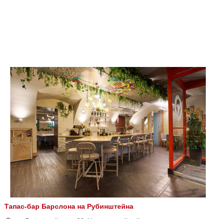
Тапас-бар Барслона на Рубинштейна