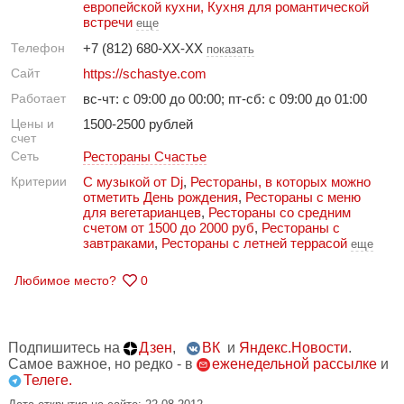
европейской кухни
,
Кухня для романтической
встречи
еще
Телефон
+7 (812) 680-XX-XX
показать
Сайт
https://schastye.com
Работает
вс-чт: с 09:00 до 00:00; пт-сб: с 09:00 до 01:00
Цены и
1500-2500 рублей
счет
Сеть
Рестораны Счастье
Критерии
С музыкой от Dj
,
Рестораны, в которых можно
отметить День рождения
,
Рестораны с меню
для вегетарианцев
,
Рестораны со средним
счетом от 1500 до 2000 руб
,
Рестораны с
завтраками
,
Рестораны с летней террасой
еще
Любимое место?
0
Подпишитесь на
Дзен
,
ВК
и
Яндекс.Новости
.
Самое важное, но редко - в
еженедельной рассылке
и
Телеге.