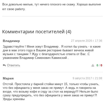
Все довольно милые, тут ничего плохого не скажу. Хорошо выполня
ют свою работу.
Комментарии посетителей (4)
Владимир
27 апреля 2026 г. 17:36
Здравсттвуйте ! Меня зовут Владимир . Я хотел бы узнать - в какие
дни в мае этого года в Вашем ресторане бывают вечеоа живой
музыки с танцами ? Жду с благодарнлстью ответа от Вас .С
уважением Владимир Семенович Каминский .
0
/
0
Ответить
Мария
9 августа 2017 г. 21:08
Отстой. Простояла у барной стойки минут 15, только чтобы узнать,
что без официанта у меня заказ не примут. А ведь я говорила на
входе, что возьму кофе и сяду за стол на веранду!!! Нельзя было
сразу предупредить, что без официанта у меня заказ не примут?!
Уроды хреновы