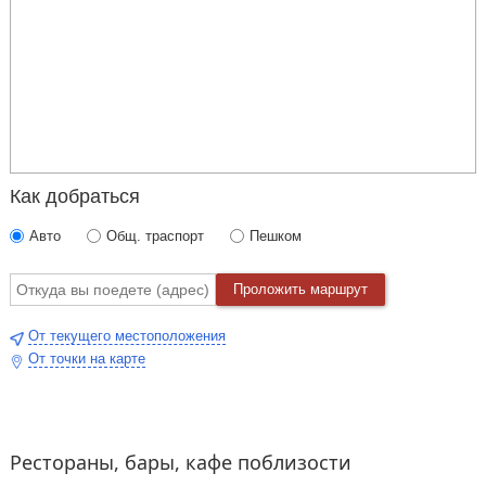
Как добраться
Авто
Общ. траспорт
Пешком
Проложить маршрут
От текущего местоположения
От точки на карте
Рестораны, бары, кафе поблизости