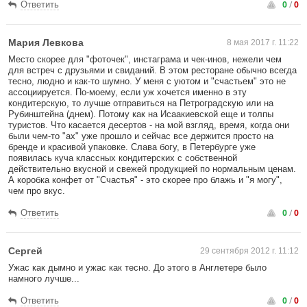
0
/
0
Ответить
Мария Левкова
8 мая 2017 г. 11:22
Место скорее для "фоточек", инстаграма и чек-инов, нежели чем
для встреч с друзьями и свиданий. В этом ресторане обычно всегда
тесно, людно и как-то шумно. У меня с уютом и "счастьем" это не
ассоциируется. По-моему, если уж хочется именно в эту
кондитерскую, то лучше отправиться на Петроградскую или на
Рубинштейна (днем). Потому как на Исаакиевской еще и толпы
туристов. Что касается десертов - на мой взгляд, время, когда они
были чем-то "ах" уже прошло и сейчас все держится просто на
бренде и красивой упаковке. Слава богу, в Петербурге уже
появилась куча классных кондитерских с собственной
действительно вкусной и свежей продукцией по нормальным ценам.
А коробка конфет от "Счастья" - это скорее про блажь и "я могу",
чем про вкус.
0
/
0
Ответить
Сергей
29 сентября 2012 г. 11:12
Ужас как дымно и ужас как тесно. До этого в Англетере было
намного лучше...
0
/
0
Ответить