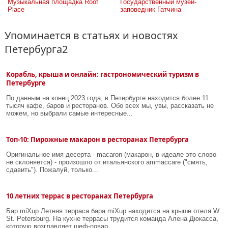
Музыкальная площадка Roof 
Государственный музей-
Place
заповедник Гатчина
Упоминается в статьях и новостях
Петербурга2
Корабль, крыша и онлайн: гастрономический туризм в
Петербурге
По данным на конец 2023 года, в Петербурге находится более 11
тысяч кафе, баров и ресторанов. Обо всех мы, увы, рассказать не
можем, но выбрали самые интересные...
Топ-10: Пирожные макарон в ресторанах Петербурга
Оригинальное имя десерта - macaron (макарон, в идеале это слово
не склоняется) - произошло от итальянского ammaccare ("смять,
сдавить"). Пожалуй, только...
10 летних террас в ресторанах Петербурга
Бар miXup Летняя терраса бара miXup находится на крыше отеля W
St. Petersburg. На кухне террасы трудится команда Алена Дюкасса,
которую возглавляет шеф-повар...