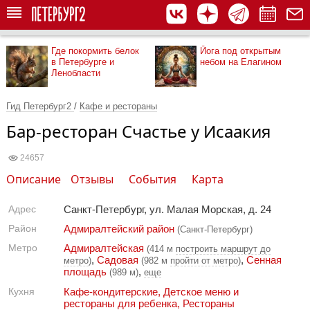
Где покормить белок
Йога под открытым
в Петербурге и
небом на Елагином
Ленобласти
Гид Петербург2
/
Кафе и рестораны
Бар-ресторан Счастье у Исаакия
24657
Описание
Отзывы
События
Карта
Адрес
Санкт-Петербург, ул. Малая Морская, д. 24
Район
Адмиралтейский район
(Санкт-Петербург)
Метро
Адмиралтейская
(414 м
построить маршрут до
,
Садовая
,
Сенная
метро
)
(982 м
пройти от метро
)
площадь
,
(989 м)
еще
Кухня
Кафе-кондитерские
,
Детское меню и
рестораны для ребенка
,
Рестораны