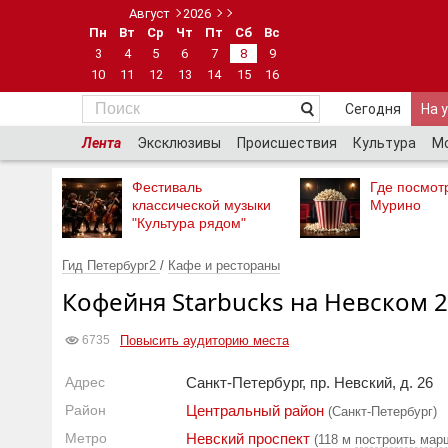
Август
2026
Пн
Вт
Ср
Чт
Пт
Сб
Вс
3
4
5
6
7
8
9
10
11
12
13
14
15
16
Сегодня
На 
Лента
Эксклюзивы
Происшествия
Культура
М
Фестиваль
Где посмотр
классической музыки
Мурино
"Культура рядом"
Гид Петербург2
/
Кафе и рестораны
Кофейня Starbucks на Невском 
Повысить аудиторию места
6735
Адрес
Санкт-Петербург, пр. Невский, д. 26
Район
Центральный район
(Санкт-Петербург)
Метро
Невский проспект
(118 м
построить мар