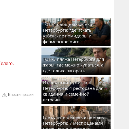
ТОП-4 овощных рынка
Петербурга: где искать
узбекские помидоры и
фермерское мясо
ТОП-3 пляжа Петербурга для
Телеге.
жары: где можно купаться, а
где только загорать
Итальянский ужин в
Петербурге: 4 ресторана для
свидания и семейной
Внести правки
встречи
Где купить дешевые цветы в
Петербурге: 7 мест с ценами
ниже, чем в магазинах