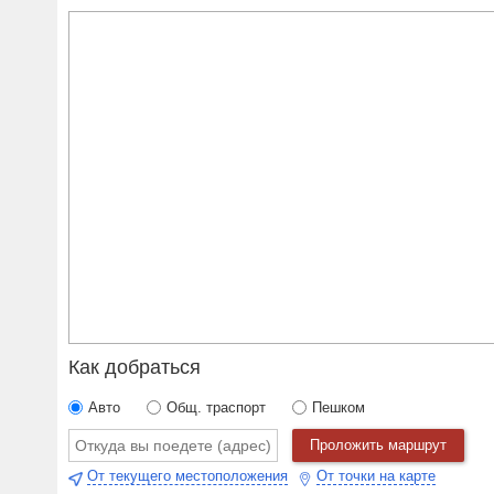
Как добраться
Авто
Общ. траспорт
Пешком
Проложить маршрут
От текущего местоположения
От точки на карте