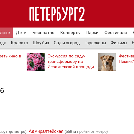
улице
Дети
Бесплатно
Концерты
Парки
Фестивали
ода
Красота
Шоу биз
Сад и огород
Гороскопы
Фильмы
еть кино в
Экскурсия по саду-
Фестив
трансформеру на
Пикник"
Исаакиевской площади
26
,
Адмиралтейская
шрут до метро
)
(559 м
пройти от метро
)