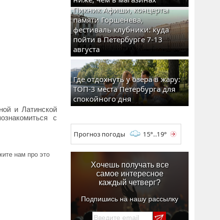
Пикник Афиши, концерты
памяти Горшенева,
фестиваль клубники: куда
пойти в Петербурге 7-13
августа
Где отдохнуть у озера в жару:
ТОП-3 места Петербурга для
спокойного дня
ной и Латинской
ознакомиться с
Прогноз погоды
15°..19°
ите нам про это
Хочешь получать все
самое интересное
каждый четверг?
Подпишись на нашу рассылку