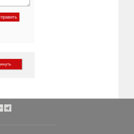
инуть