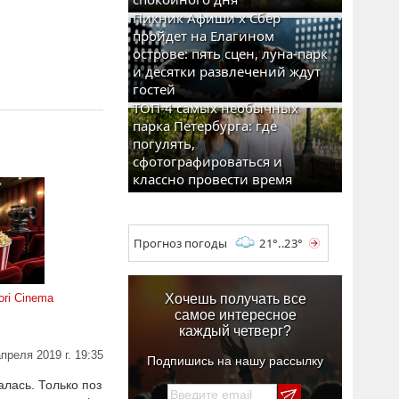
Пикник Афиши x Сбер
пройдет на Елагином
острове: пять сцен, луна-парк
и десятки развлечений ждут
гостей
ТОП-4 самых необычных
парка Петербурга: где
погулять,
сфотографироваться и
классно провести время
Прогноз погоды
21°..23°
ri Cinema
Хочешь получать все
самое интересное
каждый четверг?
апреля 2019 г. 19:35
Подпишись на нашу рассылку
лась. Только поз