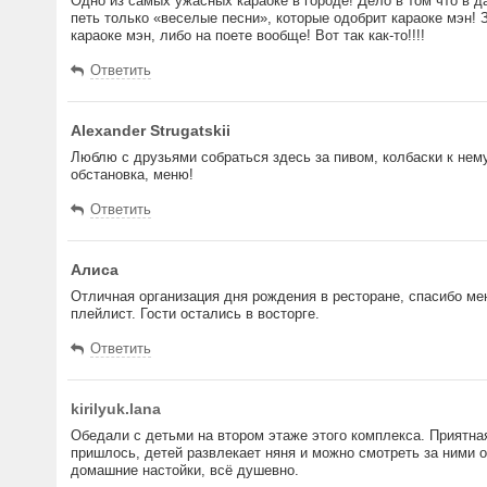
Одно из самых ужасных караоке в городе! Дело в том что в д
петь только «веселые песни», которые одобрит караоке мэн! 
караоке мэн, либо на поете вообще! Вот так как-то!!!!
Ответить
Alexander Strugatskii
Люблю с друзьями собраться здесь за пивом, колбаски к нему
обстановка, меню!
Ответить
Алиса
Отличная организация дня рождения в ресторане, спасибо ме
плейлист. Гости остались в восторге.
Ответить
kirilyuk.lana
Обедали с детьми на втором этаже этого комплекса. Приятная
пришлось, детей развлекает няня и можно смотреть за ними 
домашние настойки, всё душевно.