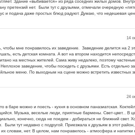
атляет. Здание «выбивается» из ряда соседних жилых домов. Внутр
ну претензий нет. Были тут с друзьями, отмечали очередную «пя
 вкус и подача даже простых блюд радуют. Думаю, что недешевая 
14 о
, чтобы мне понравилось их заведение. Заведение делится на 2 э
шать, есть детская комната. А вот на втором находится непосредст
читано на местных жителей. Сама живу недалеко, поэтому частень
 Неплохое заведение, чтобы посидеть с друзьями. Есть отдельно за
ейльное меню. По выходным на сцене можно встретить известных з
24 о
то в баре можно и поесть - кухня в основном паназиатская. Коктей
ийся. Музыка, веселые люди, приятные бармены. Свет-цвет... В це
иально, конечно, сюда не поедем - добираться не ближний свет. 
е. Были тут недавно с подругой. Приезжала к друзьям в этот район,
 их словам, нет. В целом, нам понравилось - атмосфера и напитки н