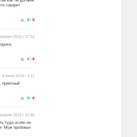
так как ты должен
что говорит
0
/
0
екабря 2019 г. 17:02
тдыха,
0
/
0
4 июля 2019 г. 0:11
, приятный
0
/
0
апреля 2019 г. 23:36
ть туда особо не
ся. Муж пробовал