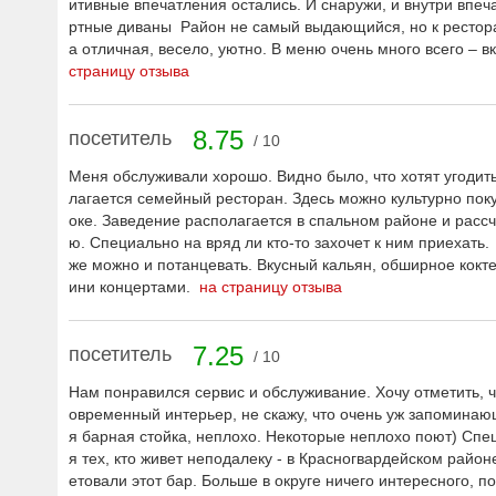
итивные впечатления остались. И снаружи, и внутри впеч
ртные диваны Район не самый выдающийся, но к рестора
а отличная, весело, уютно. В меню очень много всего –
страницу отзыва
8.75
посетитель
/ 10
Меня обслуживали хорошо. Видно было, что хотят угодить
лагается семейный ресторан. Здесь можно культурно поку
оке. Заведение располагается в спальном районе и расс
ю. Специально на вряд ли кто-то захочет к ним приехать.
же можно и потанцевать. Вкусный кальян, обширное кокт
ини концертами.
на страницу отзыва
7.25
посетитель
/ 10
Нам понравился сервис и обслуживание. Хочу отметить, ч
овременный интерьер, не скажу, что очень уж запоминающ
я барная стойка, неплохо. Некоторые неплохо поют) Спец
я тех, кто живет неподалеку - в Красногвардейском район
етовали этот бар. Больше в округе ничего интересного, по