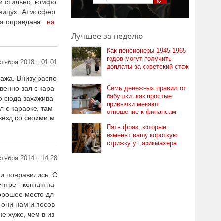
и стильно, комфо
тницу». Атмосфер
цена оправдана
на
Лучшее за неделю
Как пенсионеры 1945-1965
годов могут получить
ктября 2018 г. 01:01
доплаты за советский стаж
тажа. Внизу распо
венно зал с кара
Семь денежных правил от
бабушки: как простые
ко сюда захажива
привычки меняют
л с караоке, там
отношение к финансам
везд со своими м
Пять фраз, которые
изменят вашу короткую
стрижку у парикмахера
ктября 2014 г. 14:28
ли понравились. С
нтре - контактна
Хорошее место дл
 они нам и посов
е хуже, чем в из