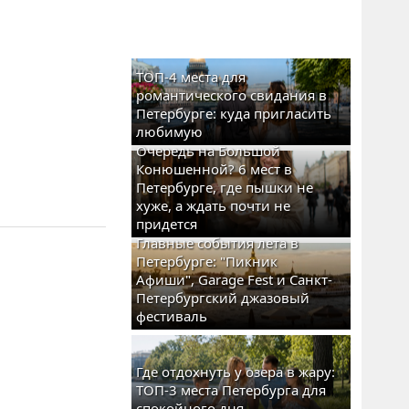
ТОП-4 места для
романтического свидания в
Петербурге: куда пригласить
любимую
Очередь на Большой
Конюшенной? 6 мест в
Петербурге, где пышки не
хуже, а ждать почти не
придется
Главные события лета в
Петербурге: "Пикник
Афиши", Garage Fest и Санкт-
Петербургский джазовый
фестиваль
Где отдохнуть у озера в жару:
ТОП-3 места Петербурга для
спокойного дня