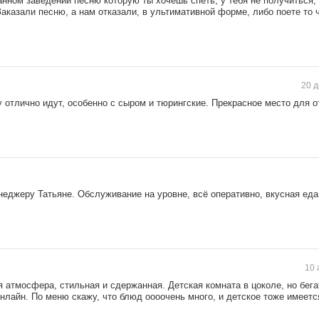
анном заведении песню которую ты хочешь спеть, у тебя не получиться, 
Заказали песню, а нам отказали, в ультимативной форме, либо поете то 
20 д
 отлично идут, особенно с сыром и тюрингские. Прекрасное место для о
неджеру Татьяне. Обслуживание на уровне, всё оперативно, вкусная еда
10 
 атмосфера, стильная и сдержанная. Детская комната в цоколе, но бега
онлайн. По меню скажу, что блюд оооочень много, и детское тоже имеет