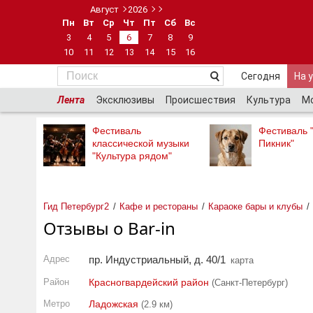
Август
2026
Пн
Вт
Ср
Чт
Пт
Сб
Вс
3
4
5
6
7
8
9
10
11
12
13
14
15
16
Сегодня
На 
Лента
Эксклюзивы
Происшествия
Культура
М
Фестиваль
Фестиваль 
классической музыки
Пикник"
"Культура рядом"
Гид Петербург2
Кафе и рестораны
Караоке бары и клубы
Отзывы о Bar-in
Адрес
пр. Индустриальный, д. 40/1
карта
Район
Красногвардейский район
(Санкт-Петербург)
Метро
Ладожская
(2.9 км)