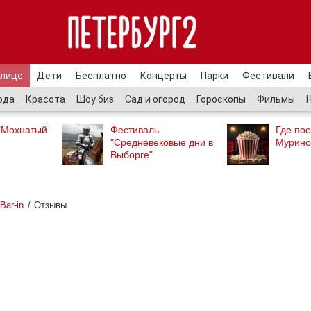
улице
Дети
Бесплатно
Концерты
Парки
Фестивали
ода
Красота
Шоу биз
Сад и огород
Гороскопы
Фильмы
"Мохнатый
Фестиваль
Где пос
"Средневековые дни в
Мурино
Выборге"
Bar-in
Отзывы