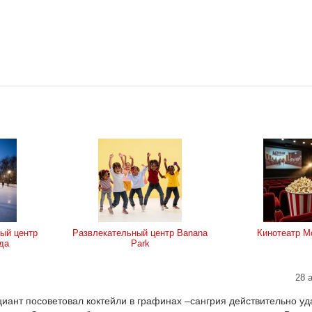
ый центр
Развлекательный центр Banana
Кинотеатр Mo
да
Park
28 
иант посоветовал коктейли в графинах –сангрия действительно уда