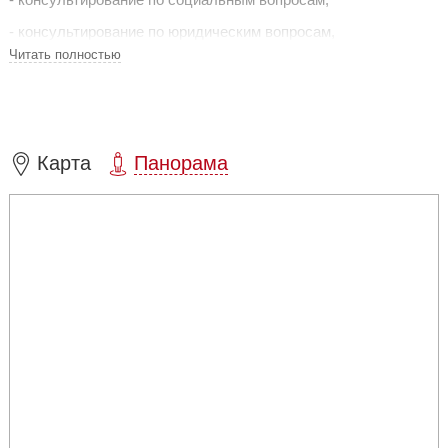
- консультирование по юридическим вопросам,
Читать полностью
- психологическая консультация,
- социальное обслуживание на дому (помощь социального и
медицинского работника),
- обеспечение горячим питанием или набором продуктов,
Карта
Панорама
- обеспечение одеждой, обувью и предметами первой
необходимости,
- выдача напрокат технических средств реабилитации
(трости, ходунки и др.)
- школа третьего возраста,
- организация досуга (посещение театров, музеев, изучение
иностранных языков, компьютерная грамотность, рукоделие
и др.),
- реабилитационные услуги (оздоровительные процедуры,
тренажеры, спортивные мероприятия и др.)