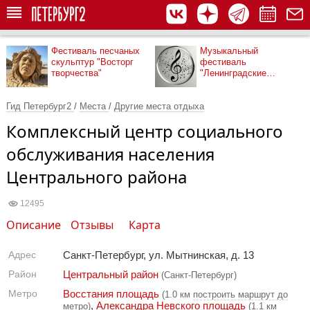
Фестиваль песчаных
Музыкальный
скульптур "Восторг
фестиваль
творчества"
"Ленинградские
мосты"
Гид Петербург2
/
Места
/
Другие места отдыха
Комплексный центр социального
обслуживания населения
Центрального района
12495
Описание
Отзывы
Карта
Адрес
Санкт-Петербург, ул. Мытнинская, д. 13
Район
Центральный район
(Санкт-Петербург)
Метро
Восстания площадь
(1.0 км
построить маршрут до
,
Александра Невского площадь
метро
)
(1.1 км