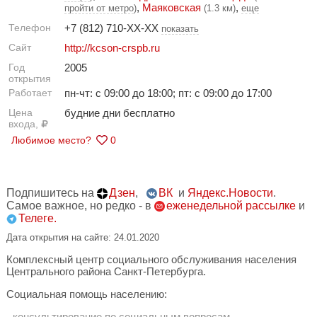
,
Маяковская
,
пройти от метро
)
(1.3 км)
еще
Телефон
+7 (812) 710-XX-XX
показать
Сайт
http://kcson-crspb.ru
Год
2005
открытия
Работает
пн-чт: с 09:00 до 18:00; пт: с 09:00 до 17:00
Цена
будние дни бесплатно
входа,
Любимое место?
0
Подпишитесь на
Дзен
,
ВК
и
Яндекс.Новости
.
Самое важное, но редко - в
еженедельной рассылке
и
Телеге.
Дата открытия на сайте: 24.01.2020
Комплексный центр социального обслуживания населения
Центрального района Санкт-Петербурга.
Социальная помощь населению:
- консультирование по социальным вопросам,