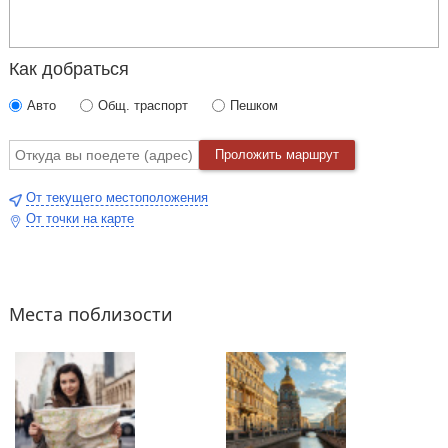
Как добраться
Авто
Общ. траспорт
Пешком
Проложить маршрут
От текущего местоположения
От точки на карте
Места поблизости