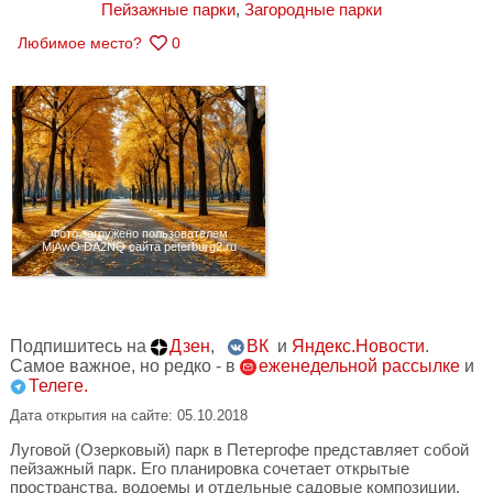
Пейзажные парки
,
Загородные парки
Любимое место?
0
Фото загружено пользователем
MjAwO DA2NQ сайта peterburg2.ru
Подпишитесь на
Дзен
,
ВК
и
Яндекс.Новости
.
Самое важное, но редко - в
еженедельной рассылке
и
Телеге.
Дата открытия на сайте: 05.10.2018
Луговой (Озерковый) парк в Петергофе представляет собой
пейзажный парк. Его планировка сочетает открытые
пространства, водоемы и отдельные садовые композиции,