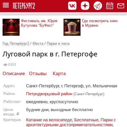
Фестиваль им. Юрия
Где посмотреть кино
Бутусова "БуФест"
в Мурино
Гид Петербург2
/
Места
/
Парки и леса
Луговой парк в г. Петергофе
8303
Описание
Отзывы
Карта
Адрес
Санкт-Петербург, г. Петергоф, ул. Мельничная
Район
Петродворцовый район
(Санкт-Петербург)
Работает
ежедневно, круглосуточно
Цена
будние дни, выходные бесплатно
входа,
Критерии
Катание на велосипеде
,
Бесплатные
,
Парки с
архитектурными достопримечательностями
,