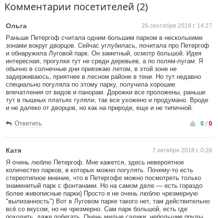
Комментарии посетителей (2)
Ольга
26 сентября 2019 г. 14:27
Раньше Петергоф считала одним большим парком в несколькими
зонами вокруг дворцов. Сейчас углубилась, почитала про Петергоф
и обнаружила Луговой парк. Он заметный, осмотр большой. Идея
интересная, прогулки тут не среди деревьев, а по полям-лугам. Я
обычно в солнечные дни приезжаю летом, в этой зоне не
задерживаюсь, приятнее в лесном районе в тени. Но тут недавно
специально погуляла по этому парку, получила хорошие
впечатления от видов и панорам. Дорожки все проложены, раньше
тут в пышных платьях гуляли, так все ухожено и продумано. Вроде
и не далеко от дворцов, но как на природе, еще и не типичной.
0
/
0
Ответить
Катя
7 октября 2018 г. 0:28
Я очень люблю Петергоф. Мне кажется, здесь невероятное
количество парков, в которых можно погулять. Почему-то есть
стереотипное мнение, что в Петергофе можно посмотреть только
знаменитый парк с фонтанами. Но на самом деле — есть гораздо
более живописные парки) Просто я не очень люблю чрезмерную
"вылизанность") Вот в Луговом парке такого нет, там действительно
всё со вкусом, но не чрезмерно. Сам парк большой, есть где
походить, даже побегать. Очень милые садики, небольшие пруды.