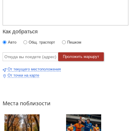
Как добраться
Авто
Общ. траспорт
Пешком
Проложить маршрут
От текущего местоположения
От точки на карте
Места поблизости