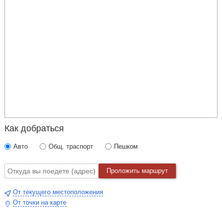
Как добраться
Авто
Общ. траспорт
Пешком
Проложить маршрут
От текущего местоположения
От точки на карте