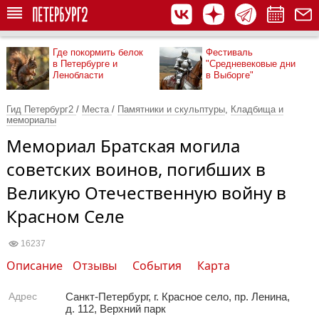
Где покормить белок
Фестиваль
в Петербурге и
"Средневековые дни
Ленобласти
в Выборге"
Гид Петербург2
/
Места
/
Памятники и скульптуры
,
Кладбища и
мемориалы
Мемориал Братская могила
советских воинов, погибших в
Великую Отечественную войну в
Красном Селе
16237
Описание
Отзывы
События
Карта
Адрес
Санкт-Петербург, г. Красное село, пр. Ленина,
д. 112, Верхний парк