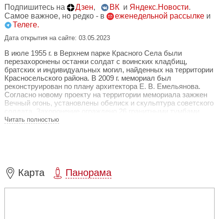
Подпишитесь на
Дзен
,
ВК
и
Яндекс.Новости
.
Самое важное, но редко - в
еженедельной рассылке
и
Телеге.
Дата открытия на сайте: 03.05.2023
В июле 1955 г. в Верхнем парке Красного Села были
перезахоронены останки солдат с воинских кладбищ,
братских и индивидуальных могил, найденных на территории
Красносельского района. В 2009 г. мемориал был
реконструирован по плану архитектора Е. В. Емельянова.
Согласно новому проекту на территории мемориала зажжен
Вечный огонь, установлены обелиск и скульптура советского
солдата. Захоронение ограждено 26 гранитными тумбами,
соединенными цепями. Также установлены 24 мемориальных
Читать полностью
плиты, на которых увековечены павшие герои,
восстановлены гранитные обелиски на могилах Героев
Советского Союза А. Ф. Типанова и Т. В. Федорова.
Карта
Панорама