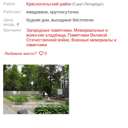
Район
Красносельский район
(Санкт-Петербург)
Работает
ежедневно, круглосуточно
Цена
будние дни, выходные бесплатно
входа,
Критерии
Загородные памятники
,
Мемориальные и
воинские кладбища
,
Памятники Великой
Отечественной войне
,
Военные мемориалы и
памятники
Любимое место?
0
Фото загружено пользователем
MTkwN jAyNg сайта peterburg2.ru