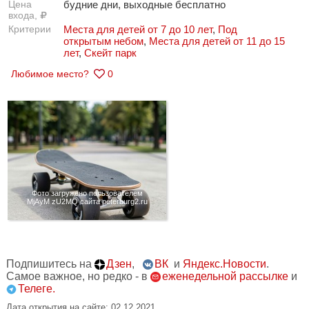
Цена
будние дни, выходные бесплатно
входа,
Критерии
Места для детей от 7 до 10 лет
,
Под
открытым небом
,
Места для детей от 11 до 15
лет
,
Скейт парк
Любимое место?
0
Фото загружено пользователем
MjAyM zU2MQ сайта peterburg2.ru
Подпишитесь на
Дзен
,
ВК
и
Яндекс.Новости
.
Самое важное, но редко - в
еженедельной рассылке
и
Телеге.
Дата открытия на сайте: 02.12.2021