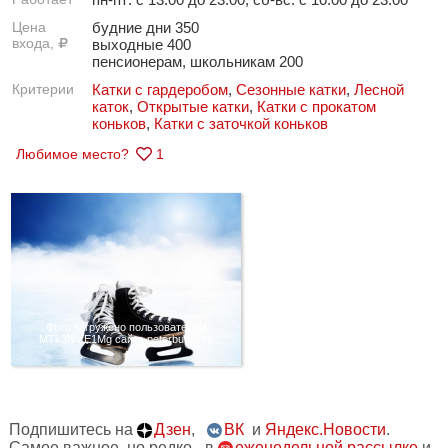
Цена
будние дни 350
входа,
выходные 400
пенсионерам, школьникам 200
Критерии
Катки с гардеробом
,
Сезонные катки
,
Лесной
каток
,
Открытые катки
,
Катки с прокатом
коньков
,
Катки с заточкой коньков
Любимое место?
1
Фото загружено пользователем
MTk3N zE1Mg сайта peterburg2.ru
Подпишитесь на
Дзен
,
ВК
и
Яндекс.Новости
.
Самое важное, но редко - в
еженедельной рассылке
и