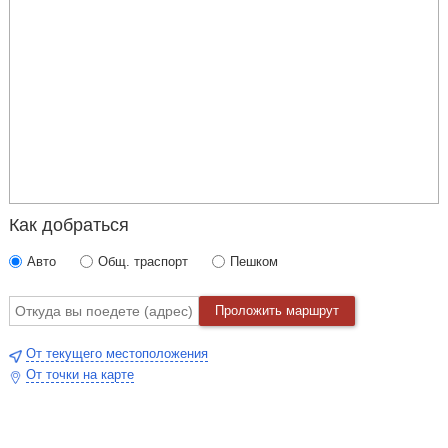
Как добраться
Авто
Общ. траспорт
Пешком
Проложить маршрут
От текущего местоположения
От точки на карте