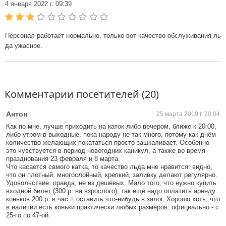
4 января 2022 г. 09:39
Персонал работает нормально, только вот качество обслуживания ль
да ужасное.
Комментарии посетителей (20)
Антон
25 марта 2019 г. 20:04
Как по мне, лучше приходить на каток либо вечером, ближе к 20:00,
либо утром в выходные, пока народу не так много, потому как днём
количество желающих покататься просто зашкаливает. Особенно
это чувствуется в период новогодних каникул, а также во время
празднования 23 февраля и 8 марта.
Что касается самого катка, то качество льда мне нравится: видно,
что он плотный, многослойный, крепкий, заливку делают регулярно.
Удовольствие, правда, не из дешёвых. Мало того, что нужно купить
входной билет (300 р. на взрослого), так ещё надо оплатить аренду
коньков 200 р. в час + оставить что-нибудь в залог. Хорошо хоть, что
в наличии есть коньки практически любых размеров: официально - с
25-го по 47-ой.