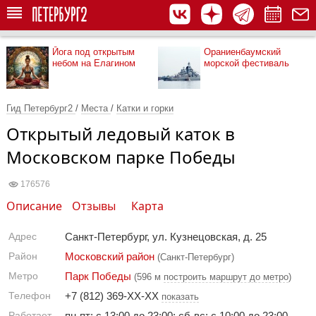
Йога под открытым
Ораниенбаумский
небом на Елагином
морской фестиваль
Гид Петербург2
/
Места
/
Катки и горки
Открытый ледовый каток в
Московском парке Победы
176576
Описание
Отзывы
Карта
Адрес
Санкт-Петербург, ул. Кузнецовская, д. 25
Район
Московский район
(Санкт-Петербург)
Метро
Парк Победы
(596 м
построить маршрут до метро
)
Телефон
+7 (812) 369-XX-XX
показать
Работает
пн-пт: с 13:00 до 23:00; сб-вс: с 10:00 до 23:00