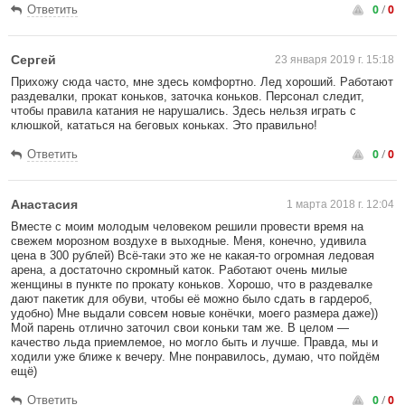
0
/
0
Ответить
Сергей
23 января 2019 г. 15:18
Прихожу сюда часто, мне здесь комфортно. Лед хороший. Работают
раздевалки, прокат коньков, заточка коньков. Персонал следит,
чтобы правила катания не нарушались. Здесь нельзя играть с
клюшкой, кататься на беговых коньках. Это правильно!
0
/
0
Ответить
Анастасия
1 марта 2018 г. 12:04
Вместе с моим молодым человеком решили провести время на
свежем морозном воздухе в выходные. Меня, конечно, удивила
цена в 300 рублей) Всё-таки это же не какая-то огромная ледовая
арена, а достаточно скромный каток. Работают очень милые
женщины в пункте по прокату коньков. Хорошо, что в раздевалке
дают пакетик для обуви, чтобы её можно было сдать в гардероб,
удобно) Мне выдали совсем новые конёчки, моего размера даже))
Мой парень отлично заточил свои коньки там же. В целом —
качество льда приемлемое, но могло быть и лучше. Правда, мы и
ходили уже ближе к вечеру. Мне понравилось, думаю, что пойдём
ещё)
0
/
0
Ответить