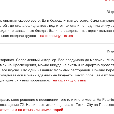
28 д
опытная скорее всего. Да и безразличная до всего, была ситуация 
огой , до стола официантов , под итог так она и не подняла вилку , 
 видя что заказанные блюда , были не съедены , тк отвратительная 
льная входная группа.
на страницу отзыва
15 д
торанах. Современный интерьер. Все продумано до мелочей. Мно
домой на Просвещения, можно никуда не ехать и комфортно провес
 все вкусно. Это один из наших любимых ресторанов. Обычно бере
ом укладываемся в очень адекватные бюджеты. часто посещаем их 
егда удается к ним прорваться.
на страницу отзыва
равильное решение о посещении того или иного места. На Peterbu
росвещения 72. Наши посетители оценивают Токио-City на Просве
аться нам на отзыв или комментарий