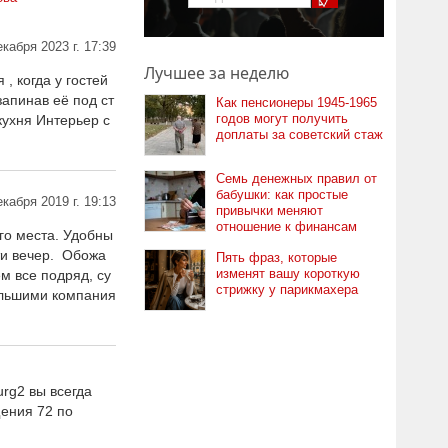
екабря 2023 г. 17:39
Лучшее за неделю
, когда у гостей
запинав её под ст
Как пенсионеры 1945-1965
годов могут получить
кухня Интерьер с
доплаты за советский стаж
Семь денежных правил от
бабушки: как простые
екабря 2019 г. 19:13
привычки меняют
отношение к финансам
го места. Удобны
ти вечер. Обожа
Пять фраз, которые
изменят вашу короткую
м все подряд, су
стрижку у парикмахера
большими компания
rg2 вы всегда
щения 72 по