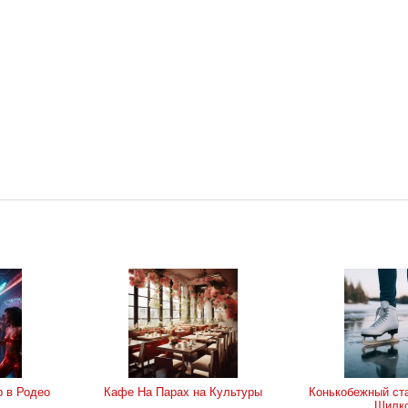
р в Родео
Кафе На Парах на Культуры
Конькобежный ста
Шилк