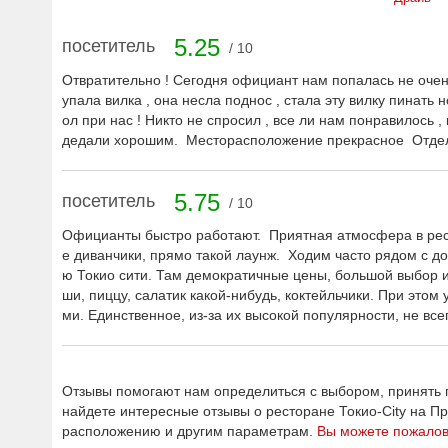
5.25
посетитель
/ 10
Отвратительно ! Сегодня официант нам попалась не очень 
упала вилка , она несла поднос , стала эту вилку пинать н
ол при нас ! Никто не спросил , все ли нам понравилось ,
дедали хорошим. Месторасположение прекрасное Отде
5.75
посетитель
/ 10
Официанты быстро работают. Приятная атмосфера в рес
е диванчики, прямо такой лаунж. Ходим часто рядом с 
ю Токио сити. Там демократичные цены, большой выбор и
ши, пиццу, салатик какой-нибудь, коктейльчики. При эт
ми. Единственное, из-за их высокой популярности, не вс
Отзывы помогают нам определиться с выбором, принять п
найдете интересные отзывы о ресторане Токио-City на П
расположению и другим параметрам.
Вы можете пожалов