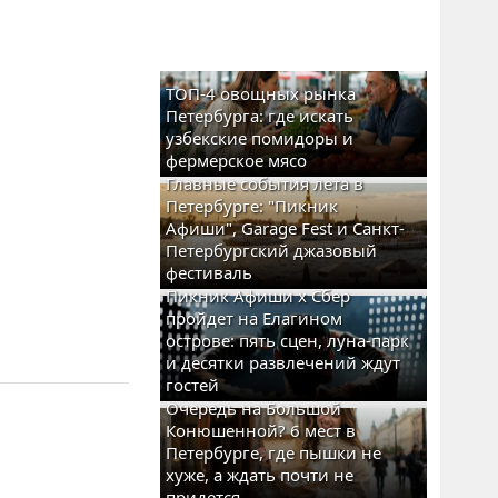
ТОП-4 овощных рынка
Петербурга: где искать
узбекские помидоры и
фермерское мясо
Главные события лета в
Петербурге: "Пикник
Афиши", Garage Fest и Санкт-
Петербургский джазовый
фестиваль
Пикник Афиши x Сбер
пройдет на Елагином
острове: пять сцен, луна-парк
и десятки развлечений ждут
гостей
Очередь на Большой
Конюшенной? 6 мест в
Петербурге, где пышки не
хуже, а ждать почти не
придется