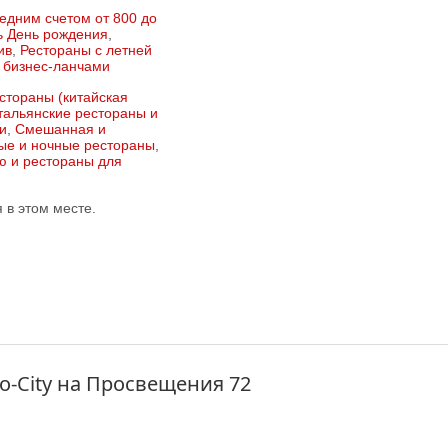
едним счетом от 800 до
ь День рождения
,
ив
,
Рестораны с летней
 бизнес-ланчами
стораны (китайская
тальянские рестораны и
и
,
Смешанная и
ые и ночные рестораны
,
ю и рестораны для
в этом месте.
о-City на Просвещения 72