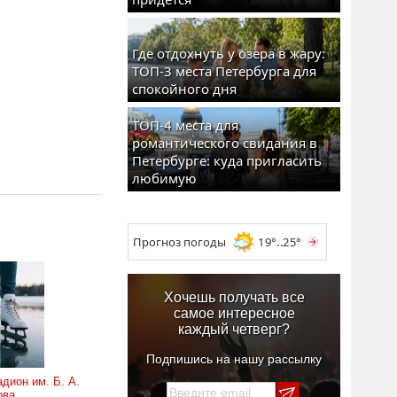
Где отдохнуть у озера в жару:
ТОП-3 места Петербурга для
спокойного дня
ТОП-4 места для
романтического свидания в
Петербурге: куда пригласить
любимую
Прогноз погоды
19°..25°
Хочешь получать все
самое интересное
каждый четверг?
Подпишись на нашу рассылку
дион им. Б. А.
ова