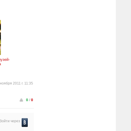
узей-
а
ноября 2011 г. 11:35
0
/
0
Войти через