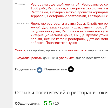
Услуги
Рестораны с детской комнатой
,
Рестораны со ср
1500 руб.
,
Рестораны, в которых можно отметит
Рестораны, в которых можно провести корпорат
террасой
,
Рестораны с завтраками
,
Рестораны с
Тип кухни
Японские рестораны и суши бары
,
Китайские ре
кухня)
,
Доставка на дом пиццы, суши и проч.
,
И
лигурийская кухня
,
Рестораны европейской кухн
интернациональная кухня
,
Пицца
,
Круглосуточн
Кальян
,
Летние кафе и рестораны
,
Детское мен
ребенка
,
Паназиатская кухня
Узнать
, как пройти, проехать или
посмотреть
мероприятия 
Актуализировать
данные и
увеличить
число посетителей
Поделиться
Подписаться
Отзывы посетителей о ресторане Токи
5.5
Общая оценка:
/ 10