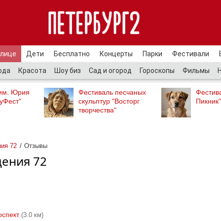
улице
Дети
Бесплатно
Концерты
Парки
Фестивали
ода
Красота
Шоу биз
Сад и огород
Гороскопы
Фильмы
им. Юрия
Фестиваль песчаных
Фестив
уФест"
скульптур "Восторг
Пикник"
творчества"
ния 72
Отзывы
щения 72
оспект
(3.0 км)