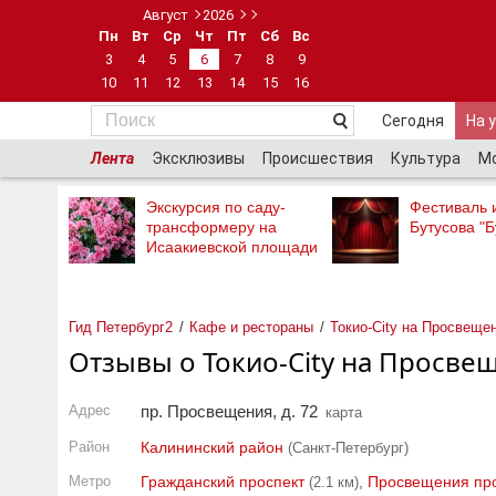
Август
2026
Пн
Вт
Ср
Чт
Пт
Сб
Вс
3
4
5
6
7
8
9
10
11
12
13
14
15
16
Сегодня
На 
Лента
Эксклюзивы
Происшествия
Культура
М
Экскурсия по саду-
Фестиваль 
трансформеру на
Бутусова "Б
Исаакиевской площади
Гид Петербург2
Кафе и рестораны
Токио-City на Просвеще
Отзывы о Токио-City на Просве
Адрес
пр. Просвещения, д. 72
карта
Район
Калининский район
(Санкт-Петербург)
Метро
Гражданский проспект
,
Просвещения пр
(2.1 км)