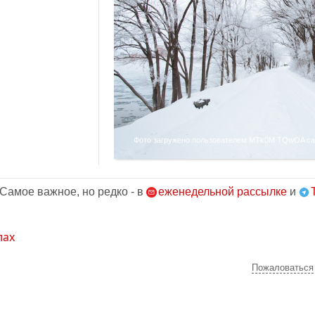
Фото загружено пользователем MTk0M TQwOA сайт
 Самое важное, но редко - в
еженедельной рассылке
и
лах
Пожаловаться