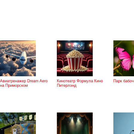
Авиатренажер Dream Aero
Кинотеатр Формула Кино
Парк бабоч
на Приморском
Питерлэнд