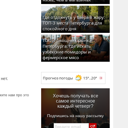
Где отдохнуть у озера в жару:
ТОП-3 места Петербурга для
спокойного дня
ТОП-4 овощных рынка
Петербурга: где искать
узбекские помидоры и
фермерское мясо
Прогноз погоды
15°..20°
нет.
ите нам про это
Хочешь получать все
самое интересное
каждый четверг?
Подпишись на нашу рассылку