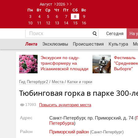
Август
2026
Пн
Вт
Ср
Чт
Пт
Сб
Вс
3
4
5
6
7
8
9
10
11
12
13
14
15
16
Сегодня
На 
Лента
Эксклюзивы
Происшествия
Культура
М
Экскурсия по саду-
Фестиваль
трансформеру на
"Средневек
Исаакиевской площади
Выборге"
Гид Петербург2
/
Места
/
Катки и горки
Тюбинговая горка в парке 300-л
Повысить аудиторию места
17093
Адрес
Санкт-Петербург, пр. Приморский, д. 74 (
Петербурга
)
Район
Приморский район
(Санкт-Петербург)