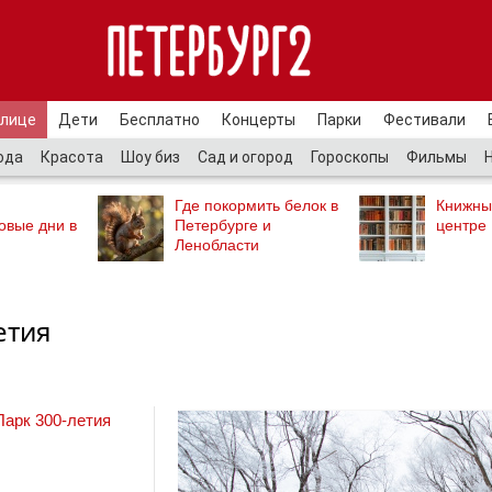
улице
Дети
Бесплатно
Концерты
Парки
Фестивали
ода
Красота
Шоу биз
Сад и огород
Гороскопы
Фильмы
Где покормить белок в
Книжны
овые дни в
Петербурге и
центре
Ленобласти
етия
Парк 300-летия