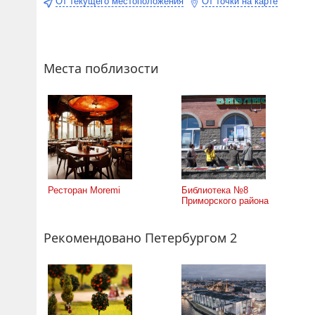
От текущего местоположения
От точки на карте
Места поблизости
Ресторан Moremi
Библиотека №8
Приморского района
Рекомендовано Петербургом 2