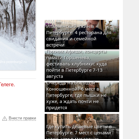
Итальянский ужин в
Петербурге: 4 ресторана для
свидания и семейной
встречи
Пикник Афиши, концерты
памяти Горшенева,
а peterburg2.ru
фестиваль клубники: куда
пойти в Петербурге 7-13
августа
Очередь на Большой
Телеге.
Конюшенной? 6 мест в
Петербурге, где пышки не
хуже, а ждать почти не
придется
Внести правки
Где купить дешевые цветы в
Петербурге: 7 мест с ценами
ниже, чем в магазинах