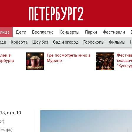
улице
Дети
Бесплатно
Концерты
Парки
Фестивали
ода
Красота
Шоу биз
Сад и огород
Гороскопы
Фильмы
леи в
Где посмотреть кино в
Фестив
ербурга
Мурино
классич
"Культу
18, стр. 10
рг)
 метро
)