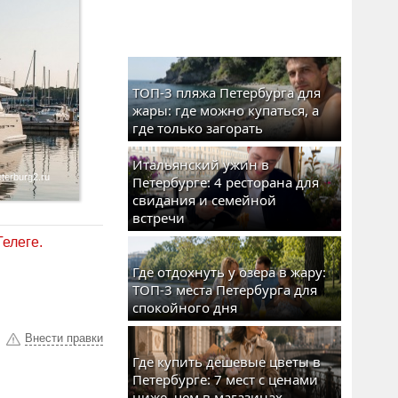
ТОП-3 пляжа Петербурга для
жары: где можно купаться, а
где только загорать
Итальянский ужин в
erburg2.ru
Петербурге: 4 ресторана для
свидания и семейной
встречи
Телеге.
Где отдохнуть у озера в жару:
ТОП-3 места Петербурга для
спокойного дня
Внести правки
Где купить дешевые цветы в
Петербурге: 7 мест с ценами
ниже, чем в магазинах