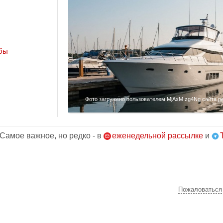
бы
Фото загружено пользователем MjAxM zg4Ng сайта pet
 Самое важное, но редко - в
еженедельной рассылке
и
Пожаловаться