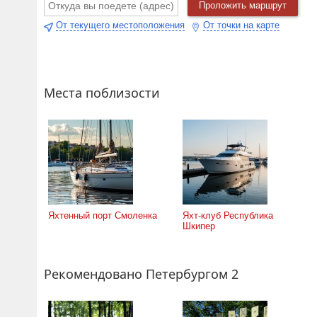
Проложить маршрут
От текущего местоположения
От точки на карте
Места поблизости
Яхтенный порт Смоленка
Яхт-клуб Республика
Шкипер
Рекомендовано Петербургом 2