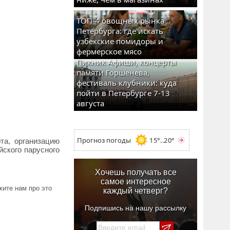
ТОП-4 овощных рынка
Петербурга: где искать
узбекские помидоры и
фермерское мясо
Пикник Афиши, концерты
памяти Горшенева,
фестиваль клубники: куда
пойти в Петербурге 7-13
августа
Прогноз погоды
15°..20°
та, организацию
йского парусного
Хочешь получать все
самое интересное
ите нам про это
каждый четверг?
Подпишись на нашу рассылку