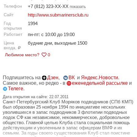
Телефон
+7 (812) 323-XX-XX
показать
Сайт
http://www.submarinersclub.ru
Год
1994
открытия
Работает
пн-пт: с 10:00 до 19:00
Цена
будние дни, выходные 1500
входа,
Любимое место?
0
Подпишитесь на
Дзен
,
ВК
и
Яндекс.Новости
.
Самое важное, но редко - в
еженедельной рассылке
и
Телеге.
Дата открытия на сайте: 22.07.2011
Санкт-Петербургский Клуб Моряков подводников (СПб КМП)
был образован 25 ноября 1994 по инициативе нескольких
уволившихся в запас подводников 3 флотилии подводных
лодок СФ как независимое, некоммерческое, добровольное
общество. Главной целью Клуба стала социальная помощь
действующим и уволенным в запас офицерам ВМФ и их
семьям. За годы своего существования Клуб стал поистине