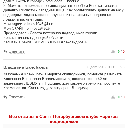
должен жить в городе Ломоносов. Спасибо.
2. Можете ли помочь в организации автопробега Константиновка
Донецкой области - Западная Лица. Как организовать допуск на базу
подводных лодок моряков служивших на атомных подводных
лодках в разные годы.
Мой адрес: efimov1945@i.ua
Мой СКАЙП: efimov194516
Председатель Совета ветеранов-подводников городп
Константиновка Донецкой области
Капитан 1 ранга ЕФИМОВ Юрий Александрович
0
/
0
Ответить
Владимир Балобанов
6 декабря 2011 г. 19:26
Уважаемые члены клуба моряков-подводников, помогите разыскать
Башанова Вячеслава Владимировича, возраст около 50 лет,
заканчивал ЛВВМУ в г. Пушкине, жил какое-то время на проспекте
Космонавтов. Очень буду благодарен, Владимир.
0
/
0
Ответить
Все отзывы o Санкт-Петербургском клубе моряков-
подводников