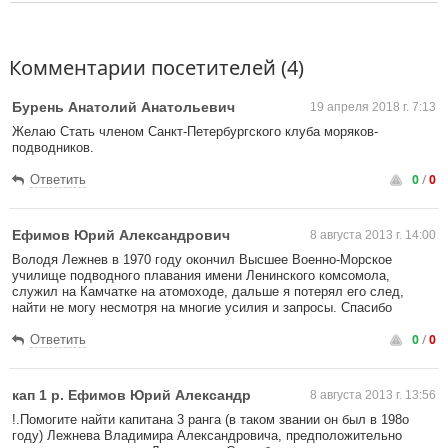
Комментарии посетителей (4)
Бурень Анатолий Анатольевич
19 апреля 2018 г. 7:13
Желаю Стать членом Санкт-Петербургского клуба моряков-
подводников.
0
/
0
Ответить
Ефимов Юрий Александрович
8 августа 2013 г. 14:00
Володя Лежнев в 1970 году окончил Высшее Военно-Морское
училище подводного плавания имени Ленинского комсомола,
служил на Камчатке на атомоходе, дальше я потерял его след,
найти не могу несмотря на многие усилия и запросы. Спасибо
0
/
0
Ответить
кап 1 р. Ефимов Юрий Александр
8 августа 2013 г. 13:56
!.Помогите найти капитана 3 ранга (в таком звании он был в 198о
году) Лежнева Владимира Александровича, предположительно