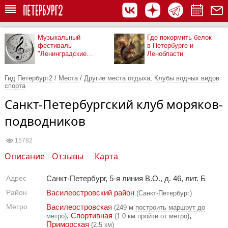
Музыкальный
Где покормить белок
фестиваль
в Петербурге и
"Ленинградские
Ленобласти
мосты"
Гид Петербург2
/
Места
/
Другие места отдыха
,
Клубы водных видов
спорта
Санкт-Петербургский клуб моряков-
подводников
15782
Описание
Отзывы
Карта
Адрес
Санкт-Петербург, 5-я линия В.О., д. 46, лит. Б
Район
Василеостровский район
(Санкт-Петербург)
Метро
Василеостровская
(249 м
построить маршрут до
,
Спортивная
,
метро
)
(1.0 км
пройти от метро
)
Приморская
(2.5 км)