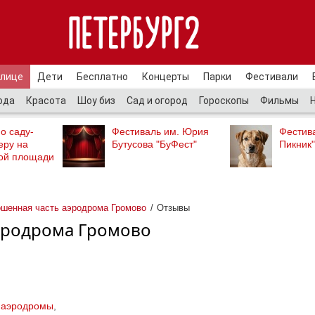
улице
Дети
Бесплатно
Концерты
Парки
Фестивали
ода
Красота
Шоу биз
Сад и огород
Гороскопы
Фильмы
о саду-
Фестиваль им. Юрия
Фестив
еру на
Бутусова "БуФест"
Пикник"
ой площади
шенная часть аэродрома Громово
Отзывы
эродрома Громово
 аэродромы
,