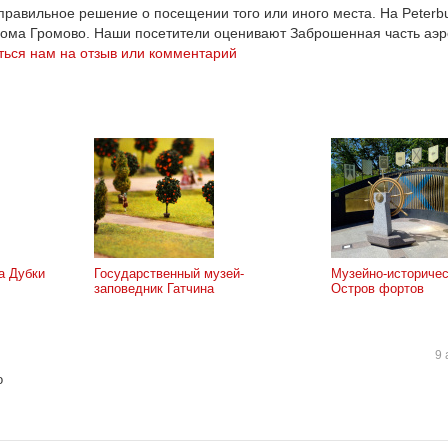
равильное решение о посещении того или иного места. На Peterbu
рома Громово. Наши посетители оценивают Заброшенная часть аэ
ься нам на отзыв или комментарий
а Дубки
Государственный музей-
Музейно-историчес
заповедник Гатчина
Остров фортов
9 
о