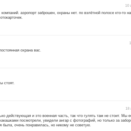
10 
компаний. аэропорт заброшен, охраны нет. по взлётной полосе кто-то н
фотокарточек.
1
постоянная охрана вас.
ы стоят.
18 
ько действующая и это военная часть, так что гулять там не стоит. Мы 
какашками посмотрели, увидели ангар с фотографий, но только за забо
я была, очень понравилась, но никому не советую.