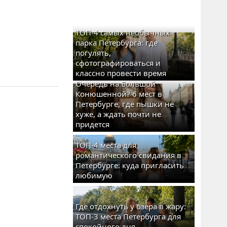
ТОП-4 самых необычных
парка Петербурга: где
погулять,
сфотографироваться и
классно провести время
Очередь на Большой
Конюшенной? 6 мест в
Петербурге, где пышки не
хуже, а ждать почти не
придется
ТОП-4 места для
романтического свидания в
Петербурге: куда пригласить
любимую
Где отдохнуть у озера в жару:
ТОП-3 места Петербурга для
спокойного дня