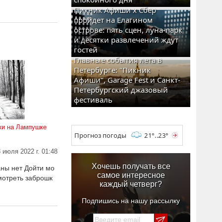
Пикник Афиши x Сбер
пройдет на Елагином
острове: пять сцен, луна-парк
и десятки развлечений ждут
гостей
Главные события лета в
Петербурге: "Пикник
Афиши", Garage Fest и Санкт-
Петербургский джазовый
фестиваль
ки на Лампушке
Прогноз погоды
21°..23°
3 июля 2022 г. 01:48
Хочешь получать все
аны нет Дойти мо
самое интересное
мотреть заброшк
каждый четверг?
Подпишись на нашу рассылку