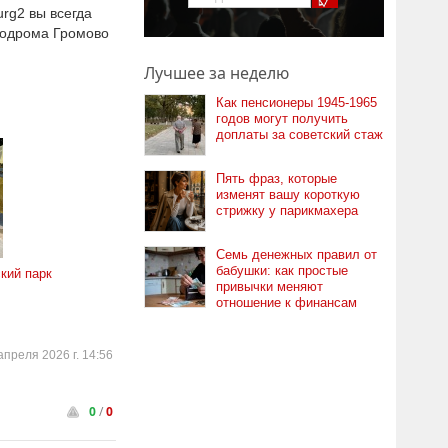
rg2 вы всегда
родрома Громово
Лучшее за неделю
Как пенсионеры 1945-1965
годов могут получить
доплаты за советский стаж
Пять фраз, которые
изменят вашу короткую
стрижку у парикмахера
Семь денежных правил от
бабушки: как простые
кий парк
привычки меняют
отношение к финансам
апреля 2026 г. 14:56
0
/
0