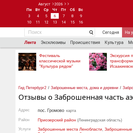
Август
2026
Пн
Вт
Ср
Чт
Пт
Сб
Вс
3
4
5
6
7
8
9
10
11
12
13
14
15
16
Сегодня
На 
Лента
Эксклюзивы
Происшествия
Культура
М
Фестиваль
Экскурсия п
классической музыки
трансформ
"Культура рядом"
Исаакиевск
Гид Петербург2
Заброшенные места, дома и деревни
Забро
Отзывы о Заброшенная часть а
Адрес
пос. Громово
карта
Район
Приозерский район
(Ленинградская область)
Услуги
Заброшенные места Ленобласти
,
Заброшенные