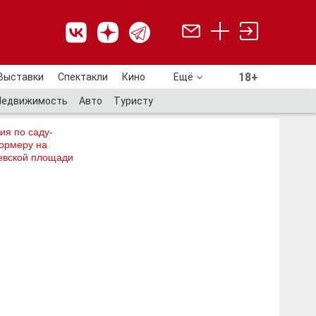
18+
Выставки
Спектакли
Кино
Ещё
18+
Недвижимость
Авто
Туристу
ия по саду-
ормеру на
евской площади