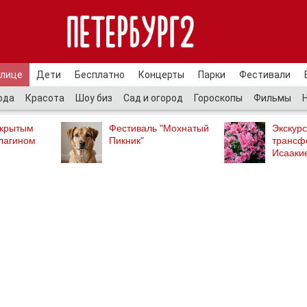
улице
Дети
Бесплатно
Концерты
Парки
Фестивали
ода
Красота
Шоу биз
Сад и огород
Гороскопы
Фильмы
ткрытым
Фестиваль "Мохнатый
Экскурс
лагином
Пикник"
трансф
Исааки