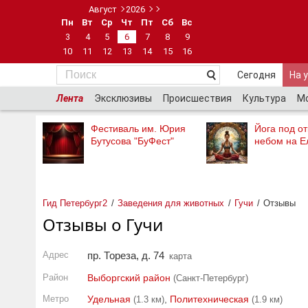
Август
2026
Пн
Вт
Ср
Чт
Пт
Сб
Вс
3
4
5
6
7
8
9
10
11
12
13
14
15
16
Сегодня
На 
Лента
Эксклюзивы
Происшествия
Культура
М
Фестиваль им. Юрия
Йога под о
Бутусова "БуФест"
небом на Е
Гид Петербург2
Заведения для животных
Гучи
Отзывы
Отзывы о Гучи
Адрес
пр. Тореза, д. 74
карта
Район
Выборгский район
(Санкт-Петербург)
Метро
Удельная
,
Политехническая
(1.3 км)
(1.9 км)