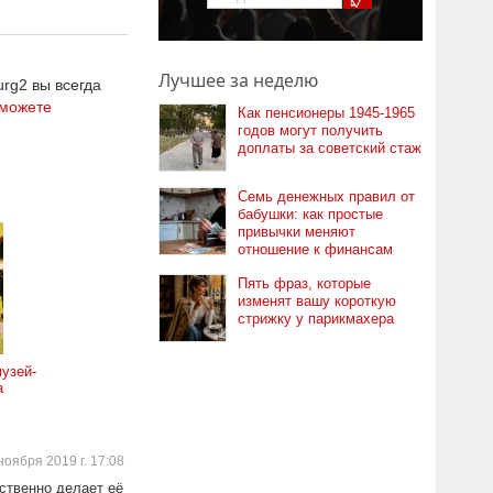
Лучшее за неделю
rg2 вы всегда
можете
Как пенсионеры 1945-1965
годов могут получить
доплаты за советский стаж
Семь денежных правил от
бабушки: как простые
привычки меняют
отношение к финансам
Пять фраз, которые
изменят вашу короткую
стрижку у парикмахера
узей-
а
ноября 2019 г. 17:08
ственно делает её