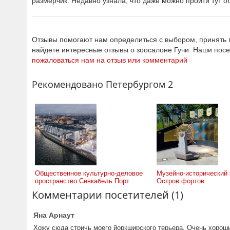
размерчик. Недавно узнала, что даже можно пройти тут 
Отзывы помогают нам определиться с выбором, принять п
найдете интересные отзывы о зоосалоне Гучи. Наши пос
пожаловаться нам на отзыв или комментарий
Рекомендовано Петербургом 2
Общественное культурно-деловое
Музейно-исторический 
пространство Севкабель Порт
Остров фортов
Комментарии посетителей (1)
Яна Арнаут
Хожу сюда стричь моего йоркширского терьера. Очень хороши