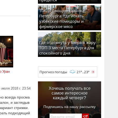
ТОП-4 овощных рынка
Петербурга: где искать
узбекские помидоры и
фермерское мясо
Где отдохнуть у озера в жару:
ТОП-3 места Петербурга для
спокойного дня
р Уран
Прогноз погоды
21°..23°
Хочешь получать все
 июля 2018 г. 23:54
самое интересное
но всегда просма
каждый четверг?
салон, и заглядыв
Подпишись на нашу рассылку
вариант стрижки.
брать подходящий