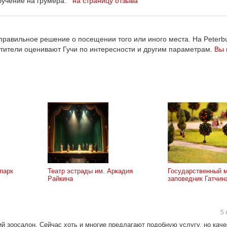
обучение на грумера.
на страницу отзыва
равильное решение о посещении того или иного места. На Peterbu
етители оценивают Гучи по интересности и другим параметрам.
Вы 
парк
Театр эстрады им. Аркадия
Государственный м
Райкина
заповедник Гатчин
5 
й зоосалон. Сейчас хоть и многие предлагают подобную услугу, но каче