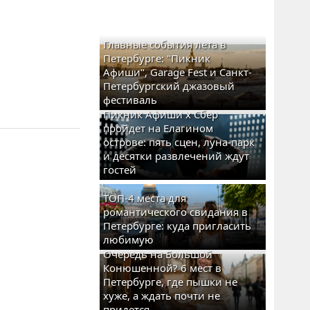
Главные события лета в
Петербурге: "Пикник
Афиши", Garage Fest и Санкт-
Петербургский джазовый
фестиваль
Пикник Афиши x Сбер
пройдет на Елагином
острове: пять сцен, луна-парк
и десятки развлечений ждут
гостей
ТОП-4 места для
романтического свидания в
Петербурге: куда пригласить
любимую
Очередь на Большой
Конюшенной? 6 мест в
Петербурге, где пышки не
хуже, а ждать почти не
придется