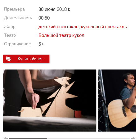
Премьера
30 июня 2018 г.
Длительность
00:50
Жанр
детский спектакль
,
кукольный спектакль
Театр
Большой театр кукол
Ограничение
6+
Купить билет