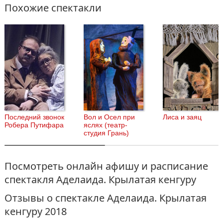
«Аделаида. Крылатая кенгуру» — спектакль, который будет
Похожие спектакли
интересен, как детям, так и родителям: юная публика увидит, как
из простых подручных материалов и фонарика можно самим
создать настоящий спектакль, а взрослые насладятся живой
музыкой, под сопровождение которой будет рассказана история
про необычную и отважную кенгуру Аделаиду.
Последний звонок
Вол и Осел при
Лиса и заяц
Робера Путифара
яслях (театр-
студия Грань)
Посмотреть онлайн афишу и расписание
спектакля Аделаида. Крылатая кенгуру
Отзывы о спектакле Аделаида. Крылатая
кенгуру 2018