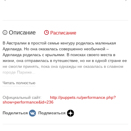
Описание
Расписание
В Австралии в простой семье кенгуру родилась маленькая
Аделаида. Но она оказалась совершенно необычной –
Аделаида родилась с крыльями. В поисках своего места в
жизни, она отправилась в путешествие, но ни в одной стране ее
не смогли принять, пока она однажды не оказалась в славном
городе Париже...
Спектакль Александры Ловянниковой – о том, как интересно,
Читать полностью
хоть и невероятно страшно быть особенным и непохожим, какие
чудеса и счастливые события случаются с теми, кто не боится
Официальный сайт:
http://puppets.ru/performance.php?
отличаться от остальных и искать свое призвание. Зрителей
show=performance&id=236
ждет постановка с использованием самых разнообразных
средств театра кукол: картонные геометрические фигуры на
Поделиться
Подписаться
глазах превратятся в персонажей, а также многое будет создано
приемами остроумного и загадочного теневого театра.