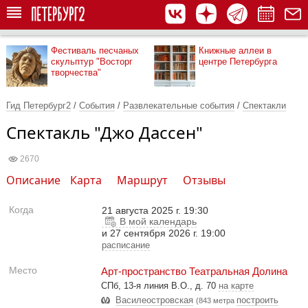
Фестиваль песчаных
Книжные аллеи в
скульптур "Восторг
центре Петербурга
творчества"
Гид Петербург2
/
События
/
Развлекательные события
/
Спектакли
Спектакль "Джо Дассен"
2670
Описание
Карта
Маршрут
Отзывы
Когда
21 августа 2025 г. 19:30
В мой календарь
и 27 сентября 2026 г. 19:00
расписание
Место
Арт-пространство Театральная Долина
СПб, 13-я линия В.О., д. 70
на карте
Василеостровская
построить
(843 метра