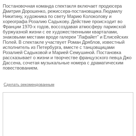
Постановочная команда спектакля включает продюсера
Дмитрия Дорошенко, режиссера-постановщика Людмилу
Никитину, художника по свету Марию Колоколову и
хореографа Розалию Садыкову. Действие происходит во
Франции 1970-х годов, воссоздавая атмосферу парижской
буржуазной жизни с ее художественными кварталами,
знаковыми местами вроде галереи "Лафайет" и Елисейских
Полей. В спектакле участвует Роман Дряблов, известный
исполнитель из Петербурга, вместе с танцовщицами
Розалией Садыковой и Марией Семушиной. Постановка
рассказывает о жизни и творчестве французского певца Джо
Дассена, сочетая музыкальные номера с драматическим
повествованием.
Сделать рекомендованным