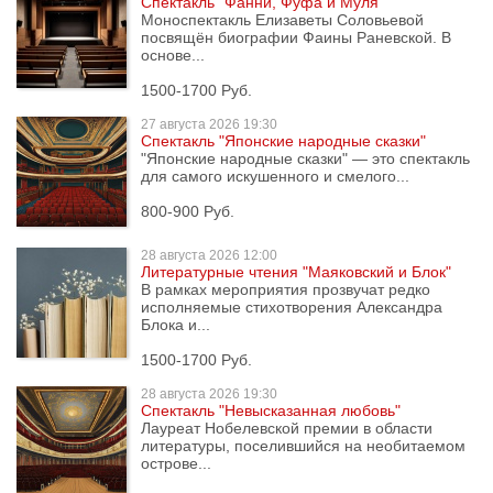
Спектакль "Фанни, Фуфа и Муля"
Моноспектакль Елизаветы Соловьевой
посвящён биографии Фаины Раневской. В
основе...
1500-1700 Руб.
27 августа
2026 19:30
Спектакль "Японские народные сказки"
"Японские народные сказки" — это спектакль
для самого искушенного и смелого...
800-900 Руб.
28 августа
2026 12:00
Литературные чтения "Маяковский и Блок"
В рамках мероприятия прозвучат редко
исполняемые стихотворения Александра
Блока и...
1500-1700 Руб.
28 августа
2026 19:30
Спектакль "Невысказанная любовь"
Лауреат Нобелевской премии в области
литературы, поселившийся на необитаемом
острове...