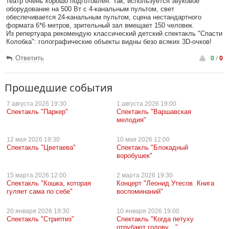
театр очень хорошо подготовлен. Так, используется звуковое
оборудование на 500 Вт с 4-канальным пультом, свет
обеспечивается 24-канальным пультом, сцена нестандартного
формата 6*6 метров, зрительный зал вмещает 150 человек.
Из репертуара рекомендую классический детский спектакль "Спасти
Колобка": голографические объекты видны безо всяких 3D-очков!
0
/
0
Ответить
Прошедшие события
7 августа
2026 19:30
1 августа
2026 19:00
Спектакль "Паркер"
Спектакль "Варшавская
мелодия"
12 мая
2026 19:30
10 мая
2026 12:00
Спектакль "Цветаева"
Спектакль "Блокадный
воробушек"
15 марта
2026 12:00
2 марта
2026 19:30
Спектакль "Кошка, которая
Концерт "Леонид Утесов. Книга
гуляет сама по себе"
воспоминаний"
20 января
2026 19:30
10 января
2026 19:00
Спектакль "Стриптиз"
Спектакль "Когда петуху
отрубают голову…"