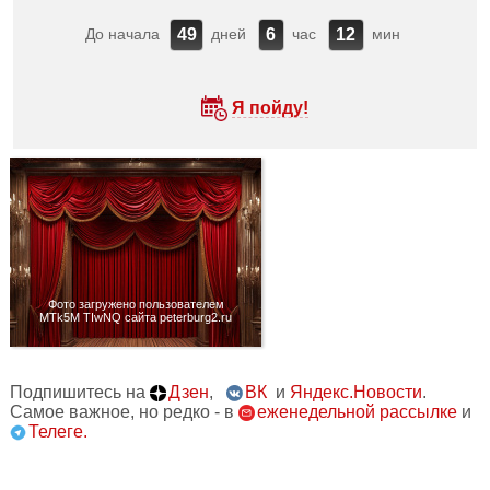
До начала
дней
час
мин
49
6
12
Я пойду!
Фото загружено пользователем
MTk5M TIwNQ сайта peterburg2.ru
Подпишитесь на
Дзен
,
ВК
и
Яндекс.Новости
.
Самое важное, но редко - в
еженедельной рассылке
и
Телеге.