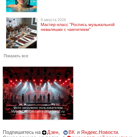
9 августа 2026
Мастер-класс "Роспись музыкальной
неваляшки с чаепитием"
Показать все
Фото загружено пользователем
MjAxN DMzOA сайта peterburg2.ru
Подпишитесь на
Дзен
,
ВК
и
Яндекс.Новости
.