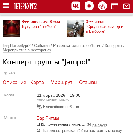
Фестиваль им. Юрия
Фестиваль
Бутусова "БуФест"
"Средневековые дни
в Выборге"
Гид Петербург2
/
События
/
Развлекательные события
/
Концерты
/
Мероприятия в ресторанах
Концерт группы "Jampol"
448
Описание
Карта
Маршрут
Отзывы
Когда
21 марта 2026 г. 19:00
мероприятие прошло
Ближайшие события
Место
Бар Ритмы
СПб, Кожевенная линия, д. 34
на карте
Василеостровская
построить маршрут
(2.9 км