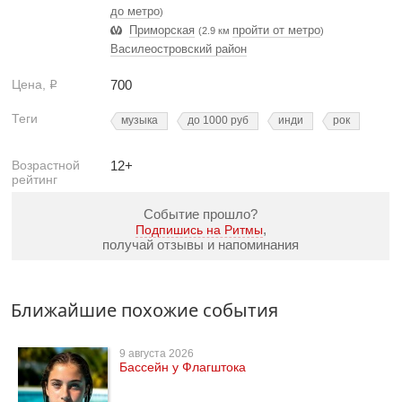
до метро
)
Приморская
пройти от метро
(2.9 км
)
Василеостровский район
Цена,
700
Р
Теги
музыка
до 1000 руб
инди
рок
Возрастной
12+
рейтинг
Событие прошло?
,
Подпишись на Ритмы
получай отзывы и напоминания
Ближайшие похожие события
9 августа 2026
Бассейн у Флагштока