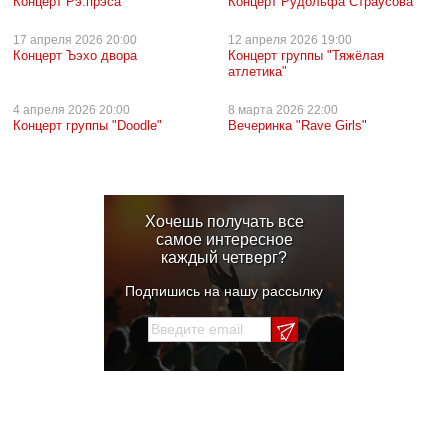
Концерт Рэ.прэса
Концерт Рудольфа Страусова
17 апреля
2026 20:00
12 апреля
2026 19:00
Концерт Ъэхо двора
Концерт группы "Тяжёлая
атлетика"
4 апреля
2026 20:00
8 марта
2026 22:00
Концерт группы "Doodle"
Вечеринка "Rave Girls"
Хочешь получать все
самое интересное
каждый четверг?
Подпишись на нашу рассылку