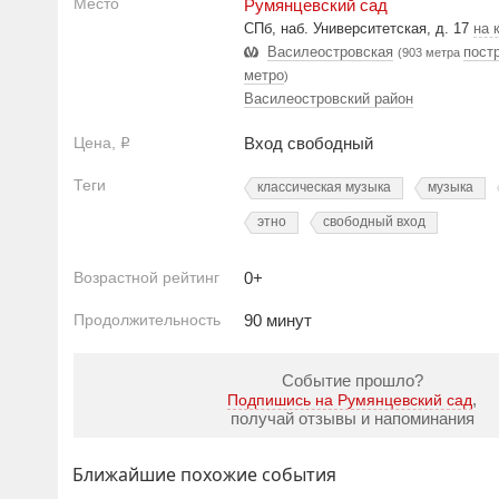
Место
Румянцевский сад
СПб, наб. Университетская, д. 17
на 
Василеостровская
пост
(903 метра
метро
)
Василеостровский район
Цена,
Вход свободный
Р
Теги
классическая музыка
музыка
этно
свободный вход
Возрастной рейтинг
0+
Продолжительность
90 минут
Событие прошло?
,
Подпишись на Румянцевский сад
получай отзывы и напоминания
Ближайшие похожие события