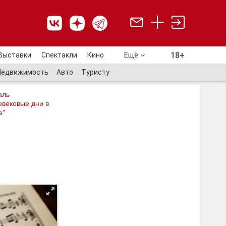
18+
Выставки
Спектакли
Кино
Ещё
18+
Недвижимость
Авто
Туристу
аль
евековые дни в
е"