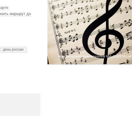
карте
роить маршрут до
день россии
Фото загружено пользователем MjAyN jE0OA сайт