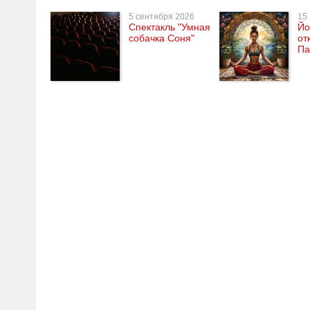
5 сентября 2026
15 
Спектакль "Умная
Йо
собачка Соня"
от
Па