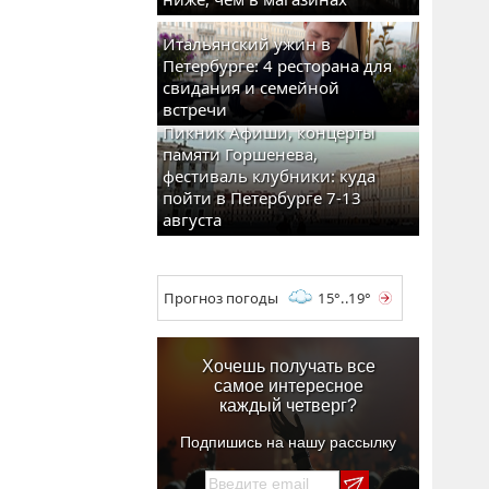
Итальянский ужин в
Петербурге: 4 ресторана для
свидания и семейной
встречи
Пикник Афиши, концерты
памяти Горшенева,
фестиваль клубники: куда
пойти в Петербурге 7-13
августа
Прогноз погоды
15°..19°
Хочешь получать все
самое интересное
каждый четверг?
Подпишись на нашу рассылку