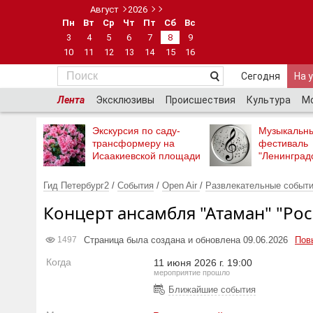
Август
2026
Пн
Вт
Ср
Чт
Пт
Сб
Вс
3
4
5
6
7
8
9
10
11
12
13
14
15
16
Сегодня
На 
Лента
Эксклюзивы
Происшествия
Культура
М
Экскурсия по саду-
Музыкальн
трансформеру на
фестиваль
Исаакиевской площади
"Ленинград
Гид Петербург2
/
События
/
Оpen Air
/
Развлекательные событ
Концерт ансамбля "Атаман" "Рос
Страница была создана и обновлена 09.06.2026
Пов
1497
Когда
11 июня 2026 г. 19:00
мероприятие прошло
Ближайшие события