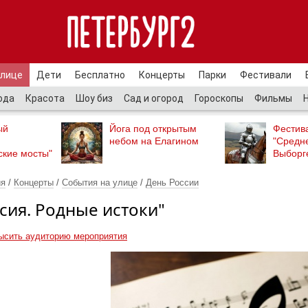
улице
Дети
Бесплатно
Концерты
Парки
Фестивали
ода
Красота
Шоу биз
Сад и огород
Гороскопы
Фильмы
ый
Йога под открытым
Фестив
небом на Елагином
"Средн
ские мосты"
Выборг
ия
/
Концерты
/
События на улице
/
День России
сия. Родные истоки"
ысить аудиторию мероприятия