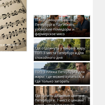
ТОП-4 овощных рынка
Петербурга: где искать
узбекские помидоры и
фермерское мясо
а peterburg2.ru
Где отдохнуть у озера в жару:
ТОП-3 места Петербурга для
спокойного дня
ТОП-3 пляжа Петербурга для
жары: где можно купаться, а
где только загорать
Где купить дешевые цветы в
Петербурге: 7 мест с ценами
ниже, чем в магазинах