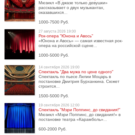
Мюзикл «В джазе только девушки»
рассказывает о двух музыкантах,
оказавшихся...
1000-7500 Руб.
27 августа
2026 19:00
Рок-опера "Юнона и Авось"
«Юнона и Авось» — самая известная рок-
опера на российской сцене...
1000-5000 Руб.
14 сентября
2026 19:00
Спектакль "Два мужа по цене одного"
Спектакль по пьесе Лилии Моцарь в
постановке Дмитрия Бурханкина. Сюжет
строится...
1500-5000 Руб.
19 сентября
2026 12:00
Спектакль "Мэри Поппинс, до свидания!"
Мюзикл «Мэри Поппинс, до свидания!» в
постановке театра «Карамболь»...
600-2000 Руб.