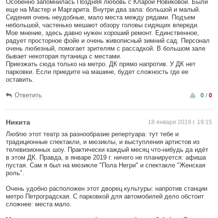
Особенно запомнилась Поздняя любовь с Кларой Новиковой. Были
еще на Мастер и Маргарита. Внутри два зала: большой и малый.
Сидения очень неудобные, мало места между рядами. Подъем
небольшой, частенько мешают обзору головы сидящих впереди.
Мое мнение, здесь давно нужен хороший ремонт. Единственное,
радует просторное фойе и очень живописный зимний сад. Персонал
очень любезный, помогает зрителям с рассадкой. В большом зале
бывает некоторая путаница с местами.
Приезжать сюда только на метро. ДК прямо напротив. У ДК нет
парковки. Если приедите на машине, будет сложность где ее
оставить.
0
/
0
Ответить
Никита
18 января 2019 г. 19:15
Люблю этот театр за разнообразие репертуара: тут тебе и
традиционные спектакли, и мюзиклы, и выступления артистов из
телевизионных шоу. Практически каждый месяц что-нибудь да идёт
в этом ДК. Правда, в январе 2019 г. ничего не планируется: афиша
пустая. Сам я был на мюзикле "Пола Негри" и спектакле "Женская
роль".
Очень удобно расположен этот дворец культуры: напротив станции
метро Петроградская. С парковкой для автомобилей дело обстоит
сложнее: места мало.