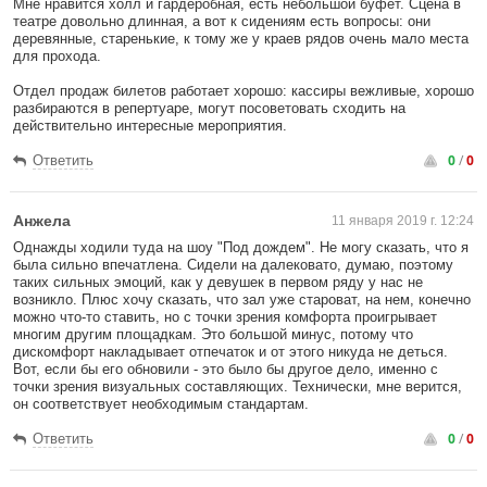
Мне нравится холл и гардеробная, есть небольшой буфет. Сцена в
театре довольно длинная, а вот к сидениям есть вопросы: они
деревянные, старенькие, к тому же у краев рядов очень мало места
для прохода.
Отдел продаж билетов работает хорошо: кассиры вежливые, хорошо
разбираются в репертуаре, могут посоветовать сходить на
действительно интересные мероприятия.
0
/
0
Ответить
Анжела
11 января 2019 г. 12:24
Однажды ходили туда на шоу "Под дождем". Не могу сказать, что я
была сильно впечатлена. Сидели на далековато, думаю, поэтому
таких сильных эмоций, как у девушек в первом ряду у нас не
возникло. Плюс хочу сказать, что зал уже староват, на нем, конечно
можно что-то ставить, но с точки зрения комфорта проигрывает
многим другим площадкам. Это большой минус, потому что
дискомфорт накладывает отпечаток и от этого никуда не деться.
Вот, если бы его обновили - это было бы другое дело, именно с
точки зрения визуальных составляющих. Технически, мне верится,
он соответствует необходимым стандартам.
0
/
0
Ответить