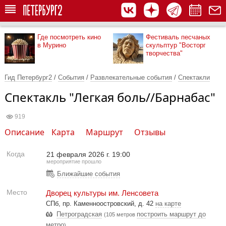
Где посмотреть кино
Фестиваль песчаных
в Мурино
скульптур "Восторг
творчества"
Гид Петербург2
/
События
/
Развлекательные события
/
Спектакли
Спектакль "Легкая боль//Барнабас"
919
Описание
Карта
Маршрут
Отзывы
Когда
21 февраля 2026 г. 19:00
мероприятие прошло
Ближайшие события
Место
Дворец культуры им. Ленсовета
СПб, пр. Каменноостровский, д. 42
на карте
Петроградская
построить маршрут до
(105 метров
метро
)