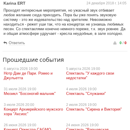
Karina ERT
24 декабря 2018 г. 14:05
Проходят интересные мероприятия, но ужасный звук отбивает
любое желание сюда приходить. Пора бы уже понять звуковую
систему - это же издевательство над зрителем. Невозможно
находиться - режет уши так, что на концертах не узнаешь любимых
песен. Со спектаклями конечно немного пореже, т.к. звук ровнее. Да
и общая атмосфере удручает - кресла неудобные, в зале холодно.
0
/
0
Ответить
Прошедшие события
6 августа
2026 19:00
5 августа
2026 19:00
Нотр Дам де Пари. Ромео и
Спектакль "У каждого свои
Джульетта
недостатки"
31 июля
2026 19:00
4 июля
2026 19:00
Мюзикл "Босоногий мальчик"
Спектакль "Служанки"
3 июля
2026 20:00
2 июля
2026 19:00
Концерт Архиерейского мужского
Спектакль "Сирена и Виктория"
хора "Аксиос"
26 июня
2026 19:00
24 июня
2026 19:00
Концерт Оркестра CAGMO
Спектакль "Варшавская