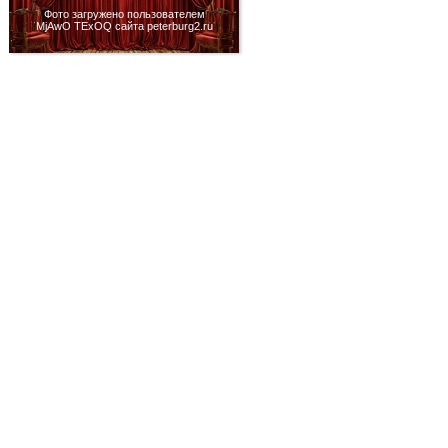
Фото загружено пользователем
MjAwO TExOQ сайта peterburg2.ru