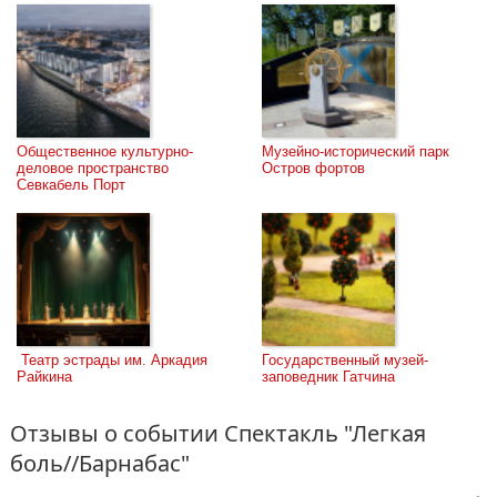
Общественное культурно-
Музейно-исторический парк 
деловое пространство 
Остров фортов
Севкабель Порт
 Театр эстрады им. Аркадия 
Государственный музей-
Райкина
заповедник Гатчина
Отзывы о событии Спектакль "Легкая
боль//Барнабас"