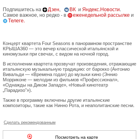
Подпишитесь на
Дзен
,
ВК
и
Яндекс.Новости
.
Самое важное, но редко - в
еженедельной рассылке
и
Телеге.
Концерт квартета Four Seasons в панорамном пространстве
КРЫША360 — это вечер классической итальянской и
киномузыки при свечах, с видом на ночной город.
В исполнении квартета прозвучат произведения, отражающие
итальянскую музыкальную традицию: от барокко (Антонио
Вивальди — «Времена года») до музыки кино (Эннио
Морриконе — мелодии из фильмов «Профессионал»,
«Однажды на Диком Западе», «Новый кинотеатр
„Парадизо"»).
Также в программу включены другие итальянские
композиторы, такие как Нинно Рота, и неаполитанские песни.
Сделать рекомендованным
Посмотреть на карте