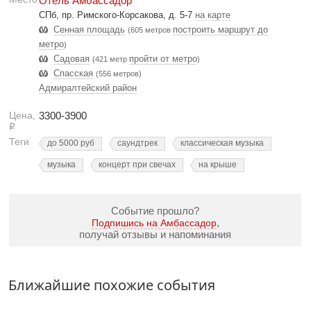
Отель Амбассадор
СПб, пр. Римского-Корсакова, д. 5-7
на карте
Сенная площадь
построить маршрут до
(605 метров
метро
)
Садовая
пройти от метро
(421 метр
)
Спасская
(556 метров)
Адмиралтейский район
Цена,
3300-3900
Р
Теги
до 5000 руб
саундтрек
классическая музыка
музыка
концерт при свечах
на крыше
Событие прошло?
,
Подпишись на Амбассадор
получай отзывы и напоминания
Ближайшие похожие события