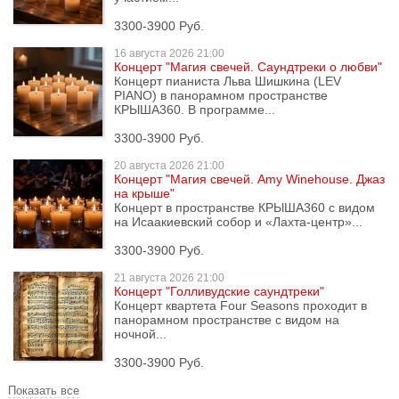
3300-3900 Руб.
16 августа
2026 21:00
Концерт "Магия свечей. Саундтреки о любви"
Концерт пианиста Льва Шишкина (LEV
PIANO) в панорамном пространстве
КРЫША360. В программе...
3300-3900 Руб.
20 августа
2026 21:00
Концерт "Магия свечей. Amy Winehouse. Джаз
на крыше"
Концерт в пространстве КРЫША360 с видом
на Исаакиевский собор и «Лахта-центр»...
3300-3900 Руб.
21 августа
2026 21:00
Концерт "Голливудские саундтреки"
Концерт квартета Four Seasons проходит в
панорамном пространстве с видом на
ночной...
3300-3900 Руб.
Показать все