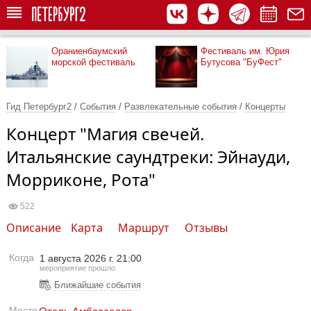
Ораниенбаумский
Фестиваль им. Юрия
морской фестиваль
Бутусова "БуФест"
Гид Петербург2
/
События
/
Развлекательные события
/
Концерты
Концерт "Магия свечей.
Итальянские саундтреки: Эйнауди,
Морриконе, Рота"
522
Описание
Карта
Маршрут
Отзывы
Когда
1 августа 2026 г. 21:00
мероприятие прошло
Ближайшие события
Место