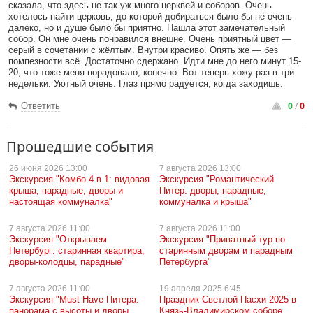
сказала, что здесь не так уж много церквей и соборов. Очень
хотелось найти церковь, до которой добираться было бы не очень
далеко, но и душе было бы приятно. Нашла этот замечательный
собор. Он мне очень понравился внешне. Очень приятный цвет —
серый в сочетании с жёлтым. Внутри красиво. Опять же — без
помпезности всё. Достаточно сдержано. Идти мне до него минут 15-
20, что тоже меня порадовало, конечно. Вот теперь хожу раз в три
недельки. Уютный очень. Глаз прямо радуется, когда заходишь.
0
/
0
Ответить
Прошедшие события
26 июня
2026 13:00
7 августа
2026 13:00
Экскурсия "Комбо 4 в 1: видовая
Экскурсия "Романтический
крыша, парадные, дворы и
Питер: дворы, парадные,
настоящая коммуналка"
коммуналка и крыша"
7 августа
2026 11:00
7 августа
2026 11:00
Экскурсия "Открываем
Экскурсия "Приватный тур по
Петербург: старинная квартира,
старинным дворам и парадным
дворы-колодцы, парадные"
Петербурга"
7 августа
2026 11:00
19 апреля
2025 6:45
Экскурсия "Must Have Питера:
Праздник Светлой Пасхи 2025 в
панорама с высоты и дворы,
Князь-Владимирском соборе