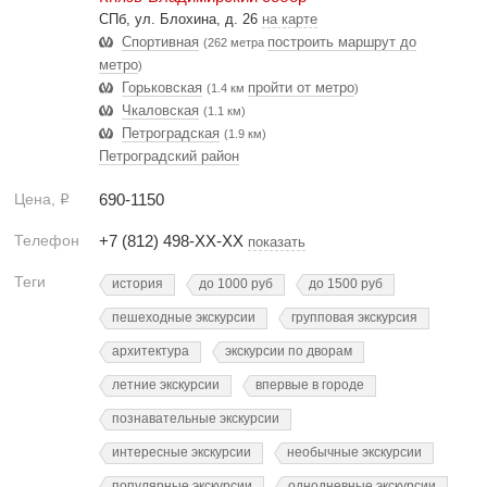
СПб, ул. Блохина, д. 26
на карте
Спортивная
построить маршрут до
(262 метра
метро
)
Горьковская
пройти от метро
(1.4 км
)
Чкаловская
(1.1 км)
Петроградская
(1.9 км)
Петроградский район
Цена,
690-1150
Р
Телефон
+7 (812) 498-XX-XX
показать
Теги
история
до 1000 руб
до 1500 руб
пешеходные экскурсии
групповая экскурсия
архитектура
экскурсии по дворам
летние экскурсии
впервые в городе
познавательные экскурсии
интересные экскурсии
необычные экскурсии
популярные экскурсии
однодневные экскурсии