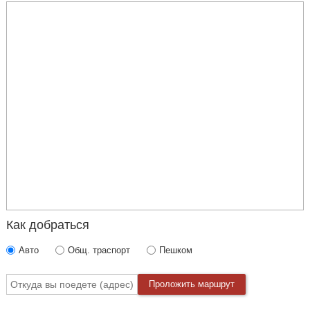
Сбор — на Загородном проспекте, 2, у рекламного баннера.
Экскурсии проводятся ежедневно при любой погоде.
Как добраться
Авто
Общ. траспорт
Пешком
Проложить маршрут