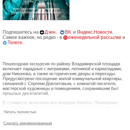
Фото загружено пользователем
MjAyN zg0Mw сайта peterburg2.ru
Подпишитесь на
Дзен
,
ВК
и
Яндекс.Новости
.
Самое важное, но редко - в
еженедельной рассылке
и
Телеге.
Пешеходная экскурсия по району Владимирской площади
включает парадные с витражами, лепниной и кариатидами,
дом Никонова, а также исторические дворы и переходы.
Предусмотрено посещение жилой коммунальной квартиры,
связанной с Сергеем Довлатовым, с комнатой писателя,
мастерской художницы и помещением, сохранившим быт
прошлых десятилетий.
В стоимость включены все входные билеты. Посещение
коммуналки — опционально, возможна доплата на месте.
.Читать полностью
Маршрут может корректироваться в зависимости от
доступности объектов.
Сделать рекомендованным