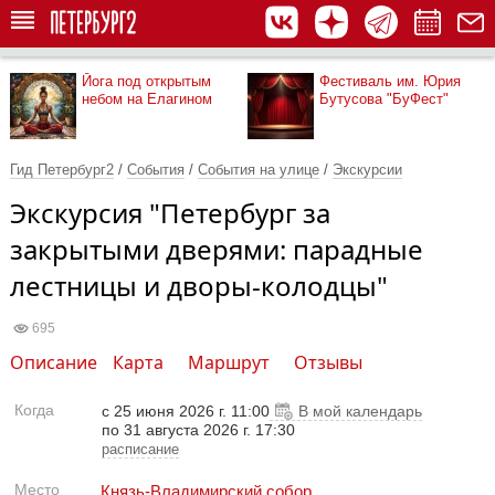
Йога под открытым
Фестиваль им. Юрия
небом на Елагином
Бутусова "БуФест"
Гид Петербург2
/
События
/
События на улице
/
Экскурсии
Экскурсия "Петербург за
закрытыми дверями: парадные
лестницы и дворы-колодцы"
695
Описание
Карта
Маршрут
Отзывы
Когда
с 25 июня 2026 г. 11:00
В мой календарь
по 31 августа 2026 г. 17:30
расписание
Место
Князь-Владимирский собор