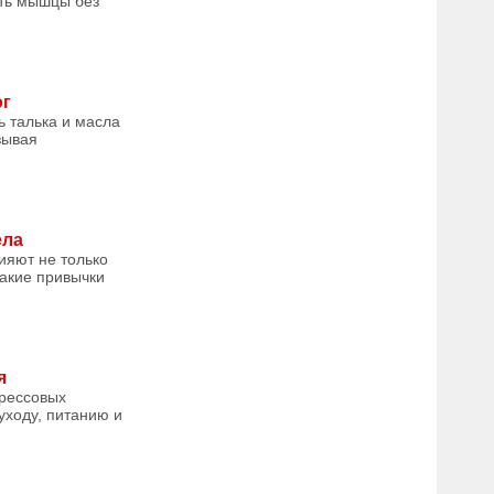
ить мышцы без
ог
ь талька и масла
зывая
ела
лияют не только
какие привычки
я
трессовых
уходу, питанию и