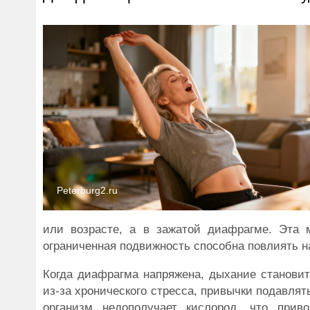
Peterburg2.ru
или возрасте, а в зажатой диафрагме. Эта
ограниченная подвижность способна повлиять н
Когда диафрагма напряжена, дыхание становит
из-за хронического стресса, привычки подавлят
организм недополучает кислород, что прив