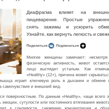
Диафрагма влияет на внеш
пищеварение. Простые упражнен
снять зажимы и ускорить обме
Узнайте, как вернуть легкость и свеж
Поделиться
Подписаться
Многие женщины замечают: несмотр
физическую активность, живот остаетс
лицо выглядит усталым. Как отмечае
«Healthy» (12+), причина может скрыватьс
 мышца играет ключевую роль в дыхании и обмене 
а самочувствие и внешний вид.
ся поверхностным. По данным «Healthy», чаще всего 
ь эмоции, сутулости или постоянного втягивания живота
одит к сонливости, снижению концентрации и общ