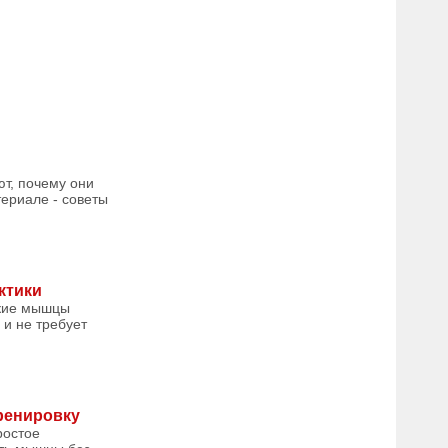
ют, почему они
ериале - советы
ктики
окие мышцы
 и не требует
тренировку
ростое