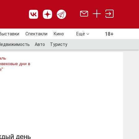
18+
Выставки
Спектакли
Кино
Ещё
18+
Недвижимость
Авто
Туристу
аль
евековые дни в
е"
ждый день