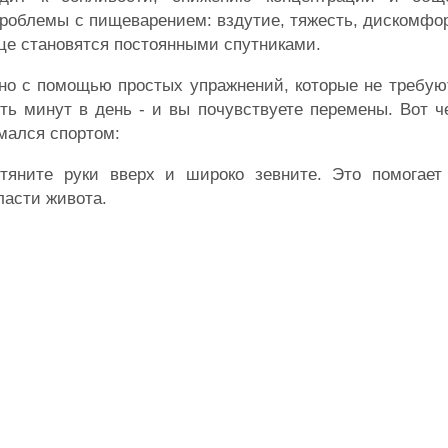
роблемы с пищеварением: вздутие, тяжесть, дискомфор
ице становятся постоянными спутниками.
но с помощью простых упражнений, которые не требую
ть минут в день - и вы почувствуете перемены. Вот ч
имался спортом:
яните руки вверх и широко зевните. Это помогает
ласти живота.