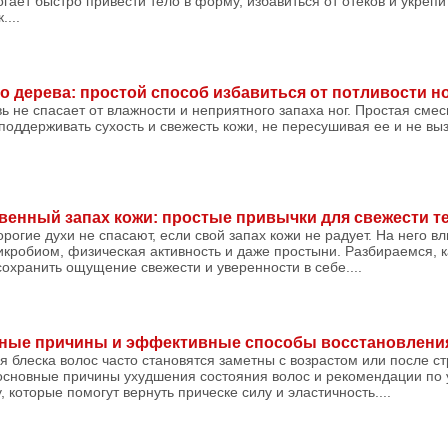
гает быстро привести тело в форму, избавиться от отеков и укреп
...
о дерева: простой способ избавиться от потливости н
ь не спасает от влажности и неприятного запаха ног. Простая смес
поддерживать сухость и свежесть кожи, не пересушивая ее и не вы
твенный запах кожи: простые привычки для свежести т
рогие духи не спасают, если свой запах кожи не радует. На него в
микробиом, физическая активность и даже простыни. Разбираемся, 
охранить ощущение свежести и уверенности в себе....
вные причины и эффективные способы восстановлени
ря блеска волос часто становятся заметны с возрастом или после с
 основные причины ухудшения состояния волос и рекомендации по 
 которые помогут вернуть прическе силу и эластичность....