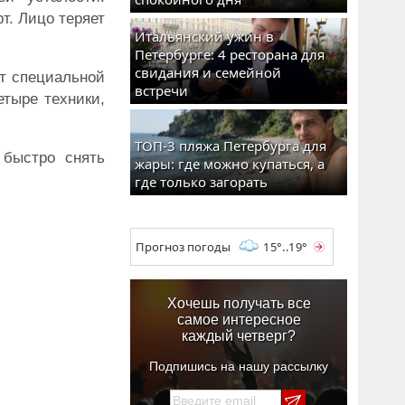
т. Лицо теряет
Итальянский ужин в
Петербурге: 4 ресторана для
свидания и семейной
т специальной
встречи
етыре техники,
ТОП-3 пляжа Петербурга для
 быстро снять
жары: где можно купаться, а
где только загорать
Прогноз погоды
15°..19°
Хочешь получать все
самое интересное
каждый четверг?
Подпишись на нашу рассылку