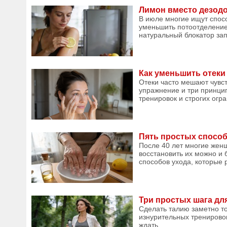
Лимон вместо дезодо
В июле многие ищут спосо
уменьшить потоотделение,
натуральный блокатор запа
Как уменьшить отеки 
Отеки часто мешают чувс
упражнение и три принцип
тренировок и строгих огра
Пять простых способо
После 40 лет многие женщ
восстановить их можно и 
способов ухода, которые р
Три простых шага дл
Сделать талию заметно то
изнурительных тренировок
ждать....