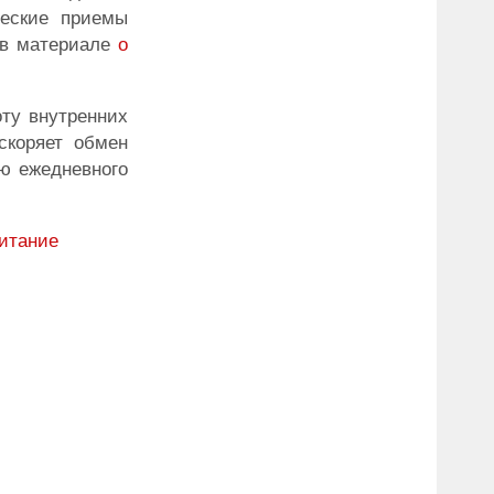
ческие приемы
ь в материале
о
ту внутренних
скоряет обмен
ю ежедневного
итание