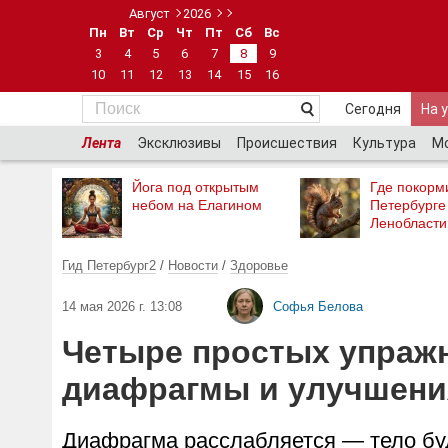
Август
2026
Пн
Вт
Ср
Чт
Пт
Сб
Вс
3
4
5
6
7
8
9
10
11
12
13
14
15
16
Сегодня
На 
Лента
Эксклюзивы
Происшествия
Культура
М
Йога под открытым
Где покорми
небом на Елагином
Петербурге
Ленобласти
Гид Петербург2
/
Новости
/
Здоровье
14 мая 2026 г. 13:08
Софья Белова
Четыре простых упраж
диафрагмы и улучшени
Диафрагма расслабляется — тело бу