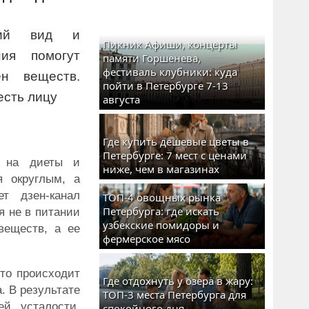
ний вид и
Пикник Афиши, концерты
ия помогут
памяти Горшенева,
фестиваль клубники: куда
н веществ.
пойти в Петербурге 7-13
есть лицу
августа
Где купить дешевые цветы в
Петербурге: 7 мест с ценами
я на диеты и
ниже, чем в магазинах
я округлым, а
т дзен-канал
ТОП-4 овощных рынка
Петербурга: где искать
я не в питании
узбекские помидоры и
веществ, а ее
фермерское мясо
это происходит
Где отдохнуть у озера в жару:
. В результате
ТОП-3 места Петербурга для
ей усталости.
спокойного дня