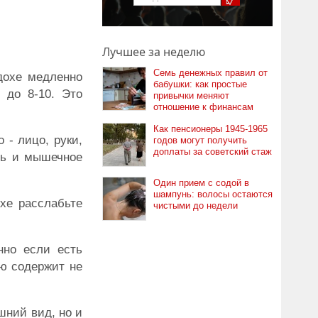
Лучшее за неделю
Семь денежных правил от
дохе медленно
бабушки: как простые
 до 8-10. Это
привычки меняют
отношение к финансам
Как пенсионеры 1945-1965
 - лицо, руки,
годов могут получить
доплаты за советский стаж
сть и мышечное
Один прием с содой в
шампунь: волосы остаются
охе расслабьте
чистыми до недели
нно если есть
ю содержит не
шний вид, но и