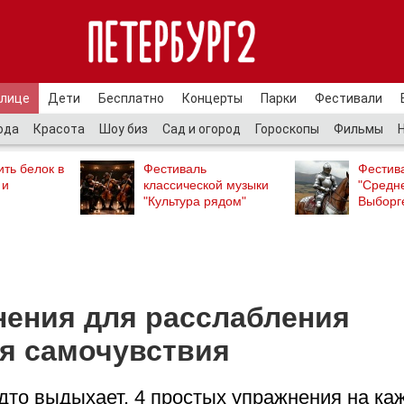
улице
Дети
Бесплатно
Концерты
Парки
Фестивали
ода
Красота
Шоу биз
Сад и огород
Гороскопы
Фильмы
ть белок в
Фестиваль
Фестив
 и
классической музыки
"Средн
"Культура рядом"
Выборг
нения для расслабления
я самочувствия
дто выдыхает. 4 простых упражнения на ка