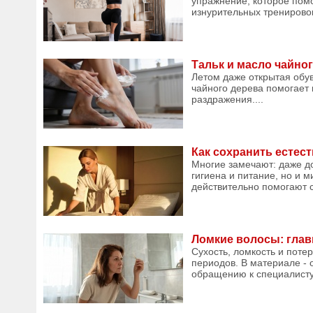
упражнение, которое помо
изнурительных тренировок.
Тальк и масло чайног
Летом даже открытая обув
чайного дерева помогает 
раздражения....
Как сохранить естес
Многие замечают: даже до
гигиена и питание, но и 
действительно помогают с
Ломкие волосы: гла
Сухость, ломкость и поте
периодов. В материале -
обращению к специалисту,