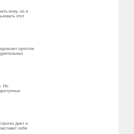
ить кожу, но и
ьзовать этот
едлагает простое
нурительных
. Но
 доступных
строгих диет и
 заставит себя