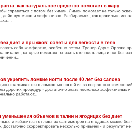
ранта: как натуральное средство помогает в жару
бы справиться с потом без химии. Лимон помогает не только освеж
 действуя мягко и эффективно. Разбираемся, как правильно испол
ха....
без диет и прыжков: советы для легкости в теле
твовать себя комфортно, особенно летом. Тренер Дарья Орлова пр
а питания, которые помогают снизить отечность лица и ног без из
ничений....
в укрепить ломкие ногти после 40 лет без салона
ины сталкиваются с ломкостью ногтей из-за возрастных изменений
без дорогих процедур - достаточно знать несколько эффективных и
еально работают....
я уменьшения объемов в талии и ягодицах без диет
ньше и избавиться от лишних сантиметров на ягодицах можно без 
. Достаточно скорректировать несколько привычек - и результат не