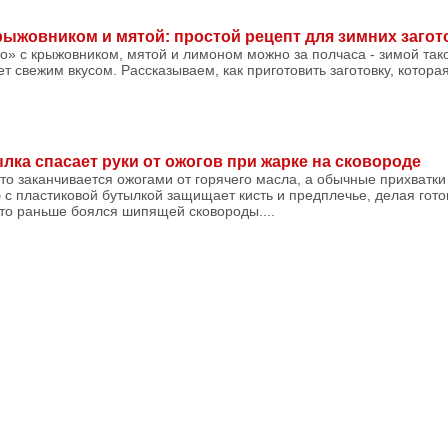
рыжовником и мятой: простой рецепт для зимних загот
о» с крыжовником, мятой и лимоном можно за полчаса - зимой так
т свежим вкусом. Рассказываем, как приготовить заготовку, котора
лка спасает руки от ожогов при жарке на сковороде
о заканчивается ожогами от горячего масла, а обычные прихватки 
 с пластиковой бутылкой защищает кисть и предплечье, делая гото
кто раньше боялся шипящей сковороды....