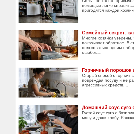
Соль - не только привычн
помощью легко справитьс
пригодятся каждой хозяйке
Семейный секрет: ка
Многие хозяйки уверены, 
показывает обратное. В с
пользоваться одним набор
ошибок....
Горчичный порошок в
Старый способ с горчичны
повреждая посуду и не ра
агрессивных средств....
Домашний соус суго с
Густой соус суго с базили
мясу и даже хлебу. Расска