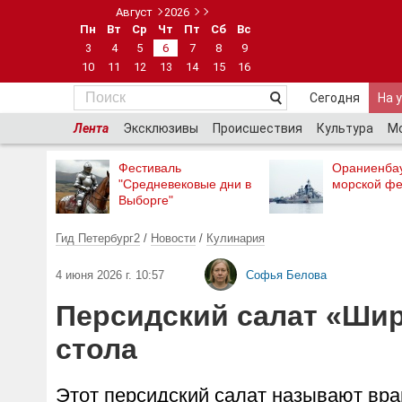
Август
2026
Пн
Вт
Ср
Чт
Пт
Сб
Вс
3
4
5
6
7
8
9
10
11
12
13
14
15
16
Сегодня
На 
Лента
Эксклюзивы
Происшествия
Культура
М
Фестиваль
Ораниенба
"Средневековые дни в
морской фе
Выборге"
Гид Петербург2
/
Новости
/
Кулинария
4 июня 2026 г. 10:57
Софья Белова
Персидский салат «Шир
стола
Этот персидский салат называют вра