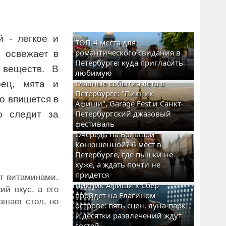
 - легкое и
ТОП-4 места для
романтического свидания в
о освежает в
Петербурге: куда пригласить
 веществ. В
любимую
Главные события лета в
рец, мята и
Петербурге: "Пикник
о впишется в
Афиши", Garage Fest и Санкт-
Петербургский джазовый
о следит за
фестиваль
Очередь на Большой
Конюшенной? 6 мест в
Петербурге, где пышки не
хуже, а ждать почти не
придется
ют витаминами.
Пикник Афиши x Сбер
ий вкус, а его
пройдет на Елагином
ашает стол, но
острове: пять сцен, луна-парк
и десятки развлечений ждут
гостей