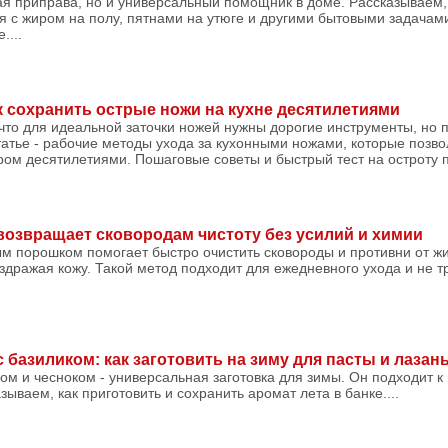
ая приправа, но и универсальный помощник в доме. Рассказываем, 
я с жиром на полу, пятнами на утюге и другими бытовыми задачам
....
к сохранить острые ножи на кухне десятилетиями
что для идеальной заточки ножей нужны дорогие инструменты, но 
татье - рабочие методы ухода за кухонными ножами, которые позв
ом десятилетиями. Пошаговые советы и быстрый тест на остроту 
озвращает сковородам чистоту без усилий и химии
м порошком помогает быстро очистить сковороды и противни от жи
здражая кожу. Такой метод подходит для ежедневного ухода и не т
 базиликом: как заготовить на зиму для пасты и лазан
ком и чесноком - универсальная заготовка для зимы. Он подходит к 
зываем, как приготовить и сохранить аромат лета в банке....