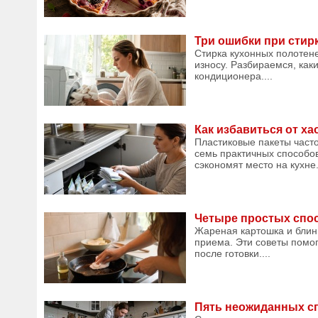
Три ошибки при стирк
Стирка кухонных полотен
износу. Разбираемся, как
кондиционера....
Как избавиться от ха
Пластиковые пакеты часто
семь практичных способов
сэкономят место на кухне..
Четыре простых спос
Жареная картошка и блин
приема. Эти советы помог
после готовки....
Пять неожиданных с