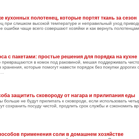
е кухонных полотенец, которые портят ткань за сезон
ец при слишком высокой температуре и неправильный уход приводя
ие ошибки чаще всего совершают хозяйки и как вернуть полотенцам
оса с пакетами: простые решения для порядка на кухне
 превращаются в комок под раковиной, мешая поддерживать чистот
 хранения, которые помогут навести порядок без покупки дорогих 
..
оба защитить сковороду от нагара и прилипания еды
ы больше не будут прилипать к сковороде, если использовать чет
ут сохранить посуду чистой, продлить срок службы и сэкономить в
пособов применения соли в домашнем хозяйстве