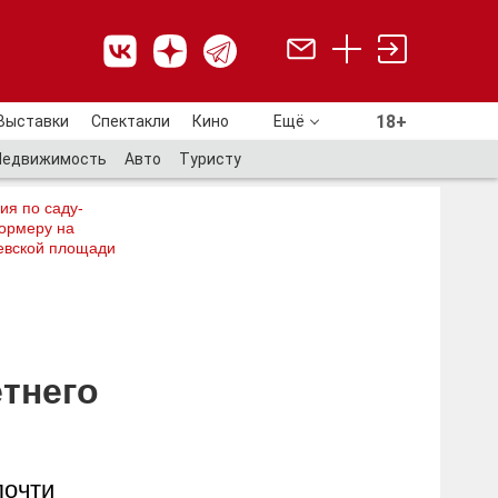
18+
Выставки
Спектакли
Кино
Ещё
18+
Недвижимость
Авто
Туристу
ия по саду-
ормеру на
евской площади
етнего
почти