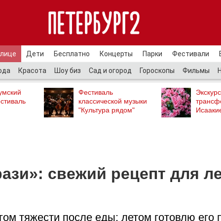
улице
Дети
Бесплатно
Концерты
Парки
Фестивали
ода
Красота
Шоу биз
Сад и огород
Гороскопы
Фильмы
умский
Фестиваль
Экскурс
стиваль
классической музыки
трансф
"Культура рядом"
Исааки
ази»: свежий рецепт для л
гом тяжести после еды: летом готовлю его 