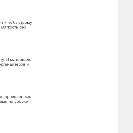
т к их быстрому
 мягкость без
у. В материале -
органайзеров и
ыре проверенных
ремя на уборке