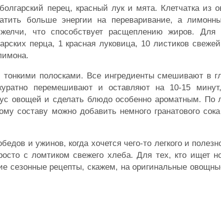
болгарский перец, красный лук и мята. Клетчатка из 
атить больше энергии на переваривание, а лимонн
желчи, что способствует расщеплению жиров. Для 
гарских перца, 1 красная луковица, 10 листиков свежей
лимона.
 тонкими полосками. Все ингредиенты смешивают в гл
куратно перемешивают и оставляют на 10-15 минут
вкус овощей и сделать блюдо особенно ароматным. По
ому составу можно добавить немного гранатового сока
едов и ужинов, когда хочется чего-то легкого и полезн
осто с ломтиком свежего хлеба. Для тех, кто ищет н
гие сезонные рецепты, скажем, на оригинальные овощн