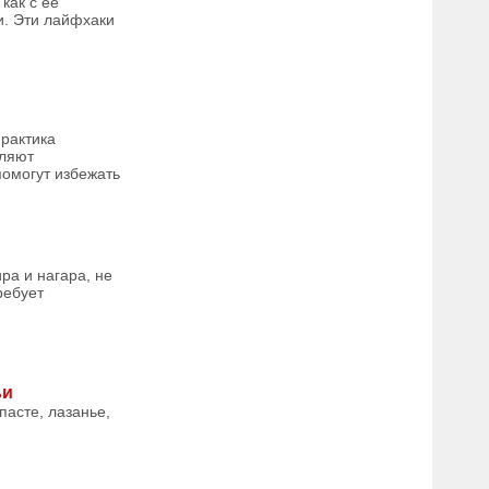
как с ее
и. Эти лайфхаки
практика
оляют
помогут избежать
ра и нагара, не
ребует
ьи
пасте, лазанье,