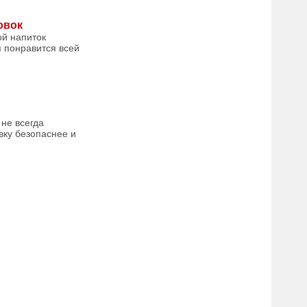
овок
ой напиток
я понравится всей
не всегда
вку безопаснее и