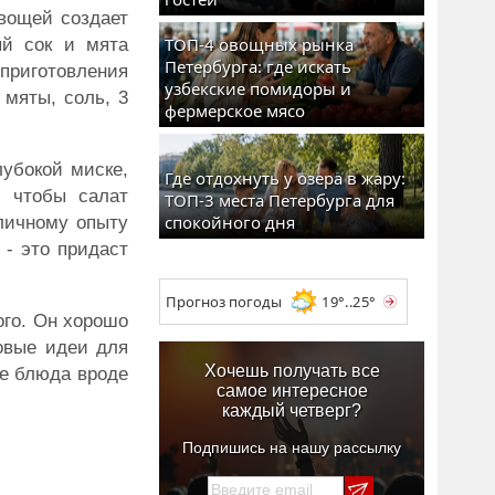
овощей создает
ТОП-4 овощных рынка
ый сок и мята
Петербурга: где искать
приготовления
узбекские помидоры и
 мяты, соль, 3
фермерское мясо
убокой миске,
Где отдохнуть у озера в жару:
, чтобы салат
ТОП-3 места Петербурга для
спокойного дня
 личному опыту
 - это придаст
Прогноз погоды
19°..25°
ого. Он хорошо
овые идеи для
Хочешь получать все
ые блюда вроде
самое интересное
каждый четверг?
Подпишись на нашу рассылку