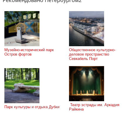
Рекомендовано Петербургом2
Музейно-исторический парк 
Общественное культурно-
Остров фортов
деловое пространство 
Севкабель Порт
 Театр эстрады им. Аркадия 
Парк культуры и отдыха Дубки
Райкина