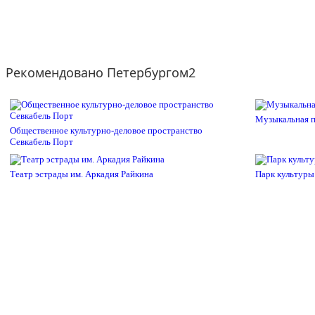
Рекомендовано Петербургом2
Музыкальная п
Общественное культурно-деловое пространство
Севкабель Порт
Театр эстрады им. Аркадия Райкина
Парк культуры