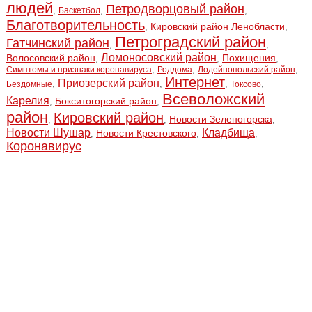
людей
Петродворцовый район
,
,
,
Баскетбол
Благотворительность
Кировский район Ленобласти
,
,
Петроградский район
Гатчинский район
,
,
Ломоносовский район
Волосовский район
Похищения
,
,
,
,
,
,
Симптомы и признаки коронавируса
Роддома
Лодейнопольский район
Интернет
Приозерский район
,
,
,
,
Бездомные
Токсово
Всеволожский
Карелия
Бокситогорский район
,
,
район
Кировский район
Новости Зеленогорска
,
,
,
Новости Шушар
Кладбища
Новости Крестовского
,
,
,
Коронавирус