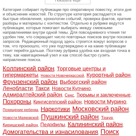
Показать еще
Категория собирает публикации про оперативную повестку, итоги дня
и объяснение новостей. По структуре категория распадается на
быстрые обновления, хронологии событий, проверка фактов, краткие
разборы и материалы с контекстом. Отдельно в рубрике ведутся
публикации, которые помогают выбирать между смежными
направлениями внутри одной темы. Для повседневного чтения тег
удобен тем, что сокращает число повторных поисков внутри похожих
запросов. Редакционный подход здесь строится вокруг вопросов о
том, что произошло, что уже подтверждено и на какие публикации
стоит перейти дальше. Поэтому рубрика удобна как входная точка в
тему, как навигационный узел и как способ быстро сузить
направление поиска.
Колпинский район
Торговые центры и
,
гипермаркеты
Курортный район
,
,
,
Новости Новочеркасской
Фрунзенский район
Выборгский район
,
Ленобласти
Такси
Новости Купчино
,
,
,
Адмиралтейский район
Тюрьмы и заключенные
Секс
,
,
,
Похороны
Новости Мурино
Кингисеппский район
,
,
,
Московский район
Наркотики
,
,
,
Похищение ребенка
Пушкинский район
Траур
,
,
,
Новости Маяковской
Калининский район
Педофилы
Киришский район
,
,
,
Поиск
Домогательства и изнасилования
,