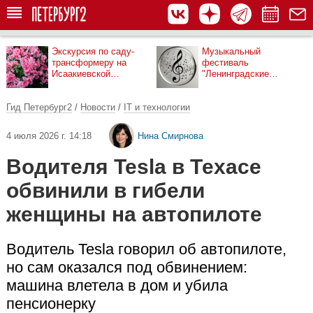
Экскурсия по саду-
Музыкальный
трансформеру на
фестиваль
Исаакиевской
"Ленинградские
площади
мосты"
Гид Петербург2
/
Новости
/
IT и технологии
4 июля 2026 г. 14:18
Нина Смирнова
Водителя Tesla в Техасе
обвинили в гибели
женщины на автопилоте
Водитель Tesla говорил об автопилоте,
но сам оказался под обвинением:
машина влетела в дом и убила
пенсионерку