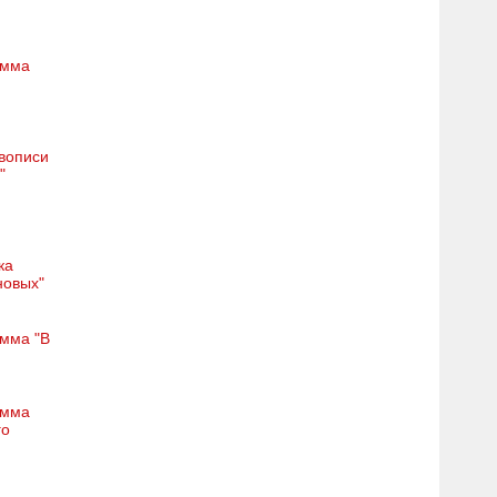
амма
вописи
"
ка
новых"
амма "В
амма
го