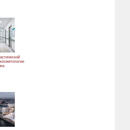
астической
 косметологии
ика