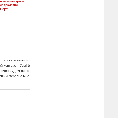
ное культурно-
остранство
 Порт
т трогать книги и
й контраст! Увы! Б
 очень удобная, е
ень интересно мне