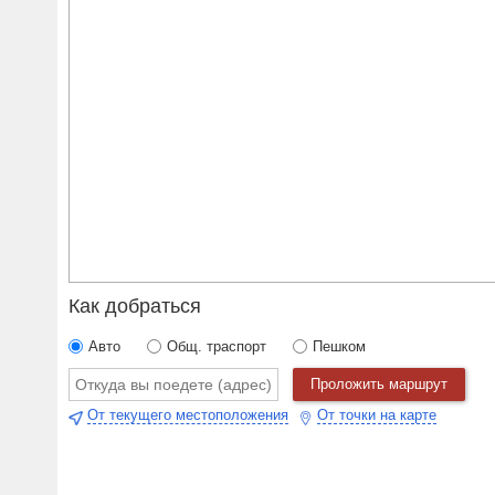
Как добраться
Авто
Общ. траспорт
Пешком
Проложить маршрут
От текущего местоположения
От точки на карте