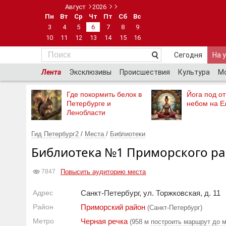
Август
2026
Пн
Вт
Ср
Чт
Пт
Сб
Вс
3
4
5
6
7
8
9
10
11
12
13
14
15
16
Сегодня
На 
Лента
Эксклюзивы
Происшествия
Культура
М
Где покормить белок в
Йога под о
Петербурге и
небом на Е
Ленобласти
Гид Петербург2
/
Места
/
Библиотеки
Библиотека №1 Приморского р
Повысить аудиторию места
7847
Адрес
Санкт-Петербург, ул. Торжковская, д. 11
Район
Приморский район
(Санкт-Петербург)
Метро
Черная речка
(958 м
построить маршрут до 