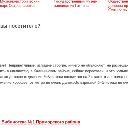
Музейно-исторический
Государственный музей-
Обществен
парк Остров фортов
заповедник Гатчина
деловое пр
Севкабель
ывы посетителей
ки! Неприветливые, излишне строгие, ничего не объясняют, не разрешаю
ить в библиотеку в Калининском районе, сейчас переехали, и это большо
лько детское отделение библиотеки находится на 2 этаже, а лестница не
ожение хорошее, от метро не очень далекоВо взрослой библиотеке не оч
o Библиотеке №1 Приморского района