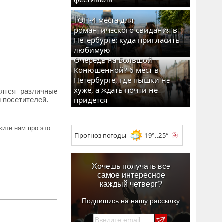
ТОП-4 места для
романтического свидания в
Петербурге: куда пригласить
любимую
Очередь на Большой
Конюшенной? 6 мест в
Петербурге, где пышки не
хуже, а ждать почти не
дятся различные
придется
й посетителей.
ите нам про это
Прогноз погоды
19°..25°
Хочешь получать все
самое интересное
каждый четверг?
Подпишись на нашу рассылку