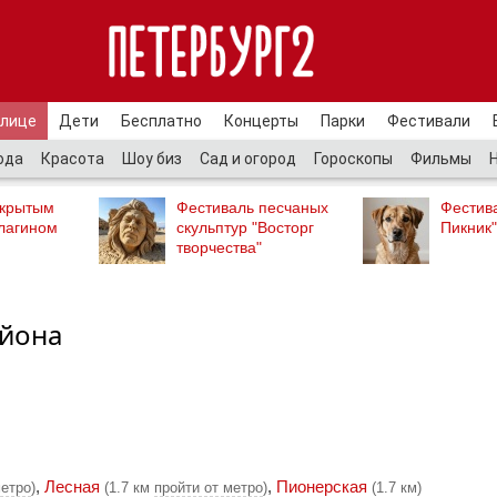
улице
Дети
Бесплатно
Концерты
Парки
Фестивали
ода
Красота
Шоу биз
Сад и огород
Гороскопы
Фильмы
ткрытым
Фестиваль песчаных
Фестив
лагином
скульптур "Восторг
Пикник"
творчества"
айона
,
Лесная
,
Пионерская
метро
)
(1.7 км
пройти от метро
)
(1.7 км)