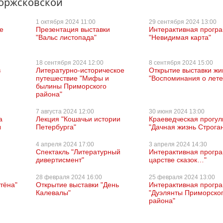
Торжсковской
1 октября
2024 11:00
29 сентября
2024 13:00
е
Презентация выставки
Интерактивная прогр
"Вальс листопада"
"Невидимая карта"
18 сентября
2024 12:00
8 сентября
2024 15:00
в
Литературно-историческое
Открытие выставки жи
путешествие "Мифы и
"Воспоминания о лете
былины Приморского
района"
7 августа
2024 12:00
30 июня
2024 13:00
а
Лекция "Кошачьи истории
Краеведческая прогул
ы
Петербурга"
"Дачная жизнь Строга
4 апреля
2024 17:00
3 апреля
2024 14:30
Спектакль "Литературный
Интерактивная прогр
дивертисмент"
царстве сказок…"
28 февраля
2024 16:00
25 февраля
2024 13:00
тёна"
Открытие выставки "День
Интерактивная прогр
Калевалы"
"Дуэлянты Приморско
района"