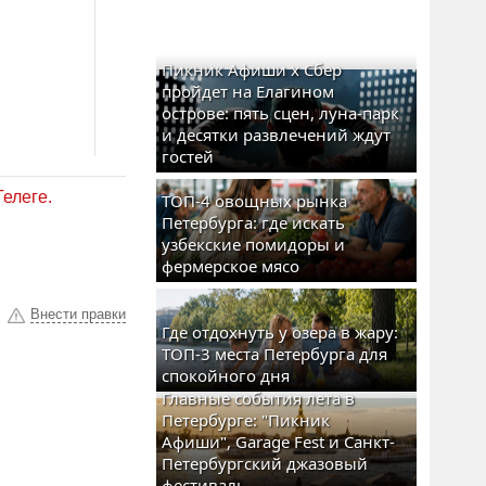
Пикник Афиши x Сбер
пройдет на Елагином
острове: пять сцен, луна-парк
и десятки развлечений ждут
гостей
Телеге.
ТОП-4 овощных рынка
Петербурга: где искать
узбекские помидоры и
фермерское мясо
Внести правки
Где отдохнуть у озера в жару:
ТОП-3 места Петербурга для
спокойного дня
Главные события лета в
Петербурге: "Пикник
Афиши", Garage Fest и Санкт-
Петербургский джазовый
фестиваль