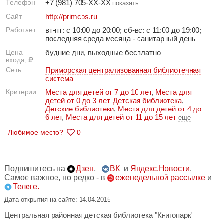
Телефон
+7 (981) 705-XX-XX
показать
Сайт
http://primcbs.ru
Работает
вт-пт: с 10:00 до 20:00; сб-вс: с 11:00 до 19:00;
последняя среда месяца - санитарный день
Цена
будние дни, выходные бесплатно
входа,
Сеть
Приморская централизованная библиотечная
система
Критерии
Места для детей от 7 до 10 лет
,
Места для
детей от 0 до 3 лет
,
Детская библиотека
,
Детские библиотеки
,
Места для детей от 4 до
6 лет
,
Места для детей от 11 до 15 лет
еще
Любимое место?
0
Подпишитесь на
Дзен
,
ВК
и
Яндекс.Новости
.
Самое важное, но редко - в
еженедельной рассылке
и
Телеге.
Дата открытия на сайте: 14.04.2015
Центральная районная детская библиотека "Книгопарк"