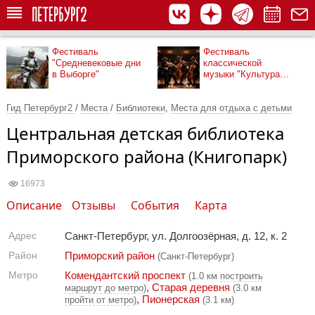
Фестиваль
Фестиваль
"Средневековые дни
классической
в Выборге"
музыки "Культура
рядом"
Гид Петербург2
/
Места
/
Библиотеки
,
Места для отдыха с детьми
Центральная детская библиотека
Приморского района (Книгопарк)
16973
Описание
Отзывы
События
Карта
Адрес
Санкт-Петербург, ул. Долгоозёрная, д. 12, к. 2
Район
Приморский район
(Санкт-Петербург)
Метро
Комендантский проспект
(1.0 км
построить
,
Старая деревня
маршрут до метро
)
(3.0 км
,
Пионерская
пройти от метро
)
(3.1 км)