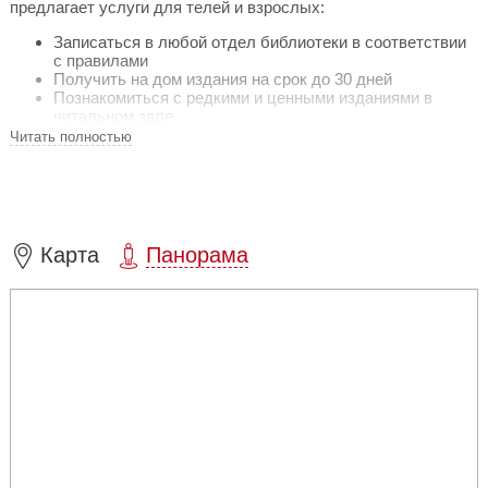
предлагает услуги для телей и взрослых:
Записаться в любой отдел библиотеки в соответствии
с правилами
Получить на дом издания на срок до 30 дней
Познакомиться с редкими и ценными изданиями в
читальном зале
Получить консультационную помощь
Читать полностью
Познакомиться с новыми поступлениями книг
Стать участниками и зрителями культурно-досуговых
мероприятий
Провести время с удовольствием и пользой в зоне
коворкинг и медиазоне
Карта
Панорама