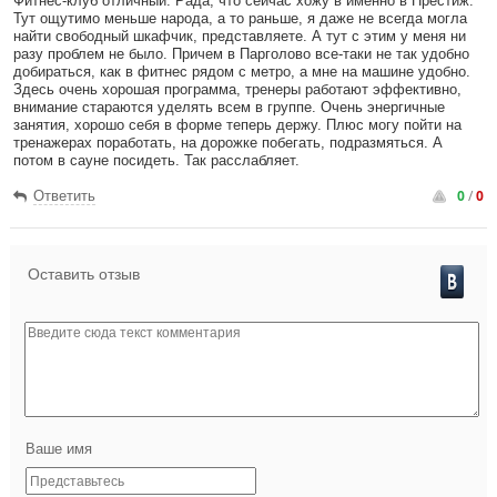
Фитнес-клуб отличный. Рада, что сейчас хожу в именно в Престиж.
Тут ощутимо меньше народа, а то раньше, я даже не всегда могла
найти свободный шкафчик, представляете. А тут с этим у меня ни
разу проблем не было. Причем в Парголово все-таки не так удобно
добираться, как в фитнес рядом с метро, а мне на машине удобно.
Здесь очень хорошая программа, тренеры работают эффективно,
внимание стараются уделять всем в группе. Очень энергичные
занятия, хорошо себя в форме теперь держу. Плюс могу пойти на
тренажерах поработать, на дорожке побегать, подразмяться. А
потом в сауне посидеть. Так расслабляет.
0
/
0
Ответить
Оставить отзыв
Ваше имя