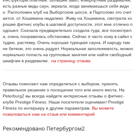
Инструкторы опытные. Большие заыл, комфортные раздевалки,
есть разные виды саун, зеркала, когда занимаешься себя видн
о. Расположен клуб на Выборгском шоссе, в Парголово это счит
ается. от Хошимина недалеко. Живу на Хошимина, смотрела хо
рошие фитнес клубы в шаговой доступности, этот мне отлично п
одошел. Сначала предварительно сходила туда, все посмотрел
а, очень понравилась обстановка. Сейчас я часто хожу в сайкл с
тудию, растяжку. Очень хорошая турецкая сауна. И народу там
не битком, это очень радует. Нормальная заполняемость, можно
нормально попасть на групповые занятия или найти свободный
шкафчик в раздевалке.
на страницу отзыва
Отзывы помогают нам определиться с выбором, принять
правильное решение о посещении того или иного места. На
Peterburg2 вы всегда найдете интересные отзывы о фитнес-
клубе Prestige Fitness. Наши посетители оценивают Prestige
Fitness по интерьеру и другим параметрам.
Вы можете
пожаловаться нам на отзыв или комментарий
Рекомендовано Петербургом2