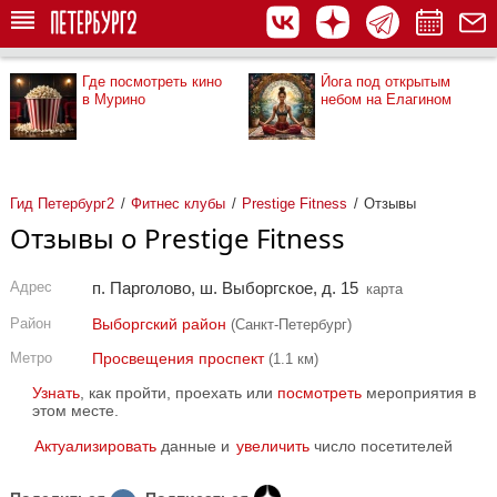
Где посмотреть кино
Йога под открытым
в Мурино
небом на Елагином
Гид Петербург2
Фитнес клубы
Prestige Fitness
Отзывы
Отзывы о Prestige Fitness
Адрес
п. Парголово, ш. Выборгское, д. 15
карта
Район
Выборгский район
(Санкт-Петербург)
Метро
Просвещения проспект
(1.1 км)
Узнать
, как пройти, проехать или
посмотреть
мероприятия в
этом месте.
Актуализировать
данные и
увеличить
число посетителей