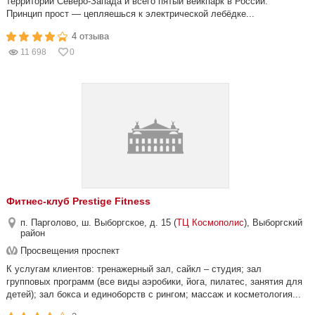
территории Северо-Запада и всего пятый вейкпарк в России.
Принцип прост — цепляешься к электрической лебёдке...
4 отзыва
11 698
0
Фитнес-клуб Prestige Fitness
п. Парголово, ш. Выборгское, д. 15 (
ТЦ Космополис
), Выборгский
район
Просвещения проспект
К услугам клиентов: тренажерный зал, сайкл – студия; зал
групповых программ (все виды аэробики, йога, пилатес, занятия для
детей); зал бокса и единоборств с рингом; массаж и косметология...