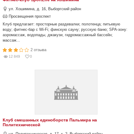
ул. Хошимина, д. 16, Выборгский район
Просвещения проспект
Клуб предлагает: просторные раздевалки; полотенца; питьевую
воду; фитнес-бар с Wi-Fi; финскую сауну; русскую баню; SPA-зону:
аэромассаж, водопады, джакузи, гидромассажный бассейн;
массаж...
2 отзыва
12 849
0
Клуб смешанных единоборств Пальмира на
Политехнической
ул. Политехническая, д. 17, к. 2, Выборгский район