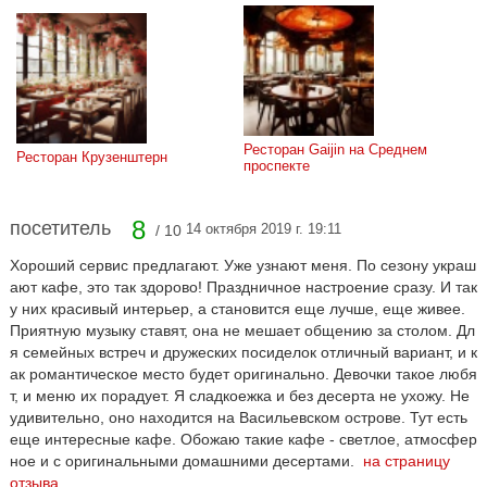
Ресторан Gaijin на Среднем 
Ресторан Крузенштерн
проспекте
8
посетитель
14 октября 2019 г. 19:11
/ 10
Хороший сервис предлагают. Уже узнают меня. По сезону украш
ают кафе, это так здорово! Праздничное настроение сразу. И так
у них красивый интерьер, а становится еще лучше, еще живее.
Приятную музыку ставят, она не мешает общению за столом. Дл
я семейных встреч и дружеских посиделок отличный вариант, и к
ак романтическое место будет оригинально. Девочки такое любя
т, и меню их порадует. Я сладкоежка и без десерта не ухожу. Не
удивительно, оно находится на Васильевском острове. Тут есть
еще интересные кафе. Обожаю такие кафе - светлое, атмосфер
ное и с оригинальными домашними десертами.
на страницу
отзыва