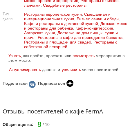
можно провести корпоратив
,
Рестораны с бизнес-
ланчами
,
Свадебные рестораны
Тип
Рестораны европейской кухни
,
Смешанная и
кухни
интернациональная кухня
,
Бизнес ланчи и обеды
,
Кафе и рестораны с домашней кухней
,
Детское меню
и рестораны для ребенка
,
Кафе-кондитерские
,
Авторская кухня
,
Доставка на дом пиццы, суши и
проч.
,
Рестораны и кафе для проведения банкетов
,
Рестораны и площадки для свадеб
,
Рестораны с
собственной пекарней
Узнать
, как пройти, проехать или
посмотреть
мероприятия в
этом месте.
Актуализировать
данные и
увеличить
число посетителей
Поделиться
Подписаться
Отзывы посетителей о кафе FermA
8
Общая оценка:
/ 10