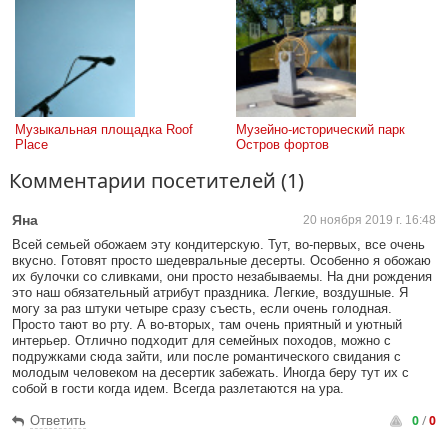
Музыкальная площадка Roof 
Музейно-исторический парк 
Place
Остров фортов
Комментарии посетителей (1)
Яна
20 ноября 2019 г. 16:48
Всей семьей обожаем эту кондитерскую. Тут, во-первых, все очень
вкусно. Готовят просто шедевральные десерты. Особенно я обожаю
их булочки со сливками, они просто незабываемы. На дни рождения
это наш обязательный атрибут праздника. Легкие, воздушные. Я
могу за раз штуки четыре сразу съесть, если очень голодная.
Просто тают во рту. А во-вторых, там очень приятный и уютный
интерьер. Отлично подходит для семейных походов, можно с
подружками сюда зайти, или после романтического свидания с
молодым человеком на десертик забежать. Иногда беру тут их с
собой в гости когда идем. Всегда разлетаются на ура.
0
/
0
Ответить