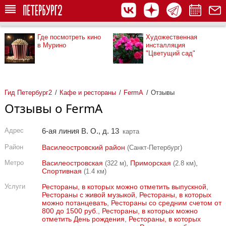
Где посмотреть кино
Художественная
в Мурино
инсталляция
"Цветущий сад"
Гид Петербург2
Кафе и рестораны
FermA
Отзывы
Отзывы о FermA
Адрес
6-ая линия В. О., д. 13
карта
Район
Василеостровский район
(Санкт-Петербург)
Метро
Василеостровская
,
Приморская
,
(322 м)
(2.8 км)
Спортивная
(1.4 км)
Услуги
Рестораны, в которых можно отметить выпускной
,
Рестораны с живой музыкой
,
Рестораны, в которых
можно потанцевать
,
Рестораны со средним счетом от
800 до 1500 руб.
,
Рестораны, в которых можно
отметить День рождения
,
Рестораны, в которых