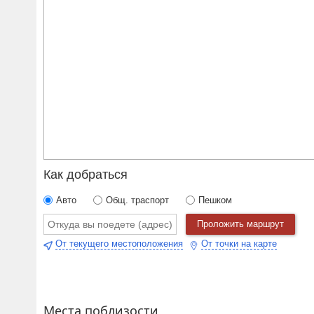
Как добраться
Авто
Общ. траспорт
Пешком
Проложить маршрут
От текущего местоположения
От точки на карте
Места поблизости