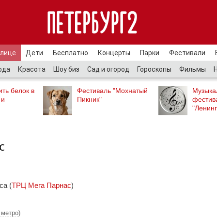
улице
Дети
Бесплатно
Концерты
Парки
Фестивали
ода
Красота
Шоу биз
Сад и огород
Гороскопы
Фильмы
ть белок в
Фестиваль "Мохнатый
Музыка
 и
Пикник"
фестив
"Ленинг
с
са (
ТРЦ Мега Парнас
)
 метро
)