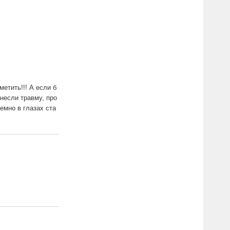
метить!!! А если б
анесли травму, про
темно в глазах ста