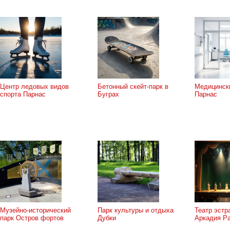
Центр ледовых видов
Бетонный скейт-парк в
Медицинск
спорта Парнас
Буграх
Парнас
Музейно-исторический
Парк культуры и отдыха
Театр эстр
парк Остров фортов
Дубки
Аркадия Р