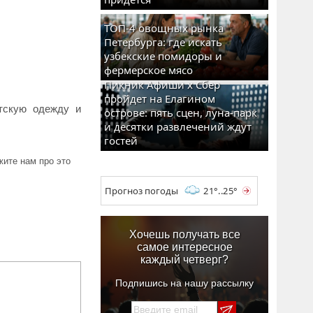
ТОП-4 овощных рынка
Петербурга: где искать
узбекские помидоры и
фермерское мясо
Пикник Афиши x Сбер
пройдет на Елагином
тскую одежду и
острове: пять сцен, луна-парк
и десятки развлечений ждут
гостей
ите нам про это
Прогноз погоды
21°..25°
Хочешь получать все
самое интересное
каждый четверг?
Подпишись на нашу рассылку