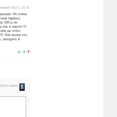
января 2019 г. 16:36
орошая. Но очень
тный парень)
му 500 р он
чек в пакете !!!
ичём до этого
!!! Тем более что
, заходить в
0
/
0
Войти через