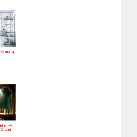
ий центр
ады им.
айкина