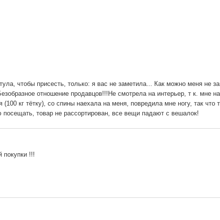
ула, чтобы присесть, только: я вас не заметила... Как можно меня не за
Безобразное отношение продавцов!!!Не смотрела на интерьер, т к. мне н
100 кг тётку), со спины наехала на меня, повредила мне ногу, так что 
ую посещать, товар не рассортирован, все вещи падают с вешалок!
покупки !!!