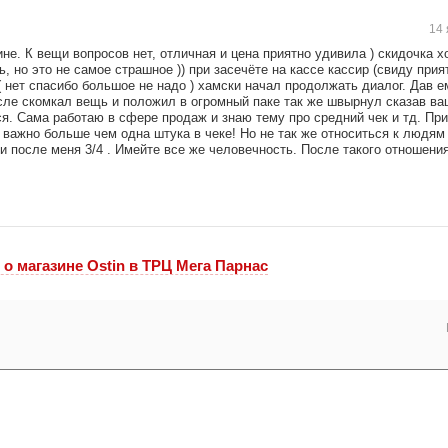
14 
не. К вещи вопросов нет, отличная и цена приятно удивила ) скидочка х
 но это не самое страшное )) при засечёте на кассе кассир (свиду прия
нет спасибо большое не надо ) хамски начал продолжать диалог. Дав е
сле скомкал вещь и положил в огромный паке так же швырнул сказав ваш 
лся. Сама работаю в сфере продаж и знаю тему про средний чек и тд. Пр
 важно больше чем одна штука в чеке! Но не так же относиться к людям 
и после меня 3/4 . Имейте все же человечность. После такого отношения
o магазине Ostin в ТРЦ Мега Парнас