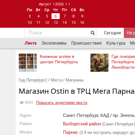
Август
2026
Пн
Вт
Ср
Чт
Пт
Сб
Вс
3
4
5
6
7
8
9
10
11
12
13
14
15
16
Сегодня
На 
Лента
Эксклюзивы
Происшествия
Культура
М
Книжные аллеи в
Где покорми
центре Петербурга
Петербурге
Ленобласти
Гид Петербург2
/
Места
/
Магазины
Магазин Ostin в ТРЦ Мега Парна
Повысить аудиторию места
9602
Адрес
Санкт-Петербург, КАД / пр. Энгель
Район
Выборгский район
(Санкт-Петербург)
Метро
Парнас
(3.8 км
построить маршрут до