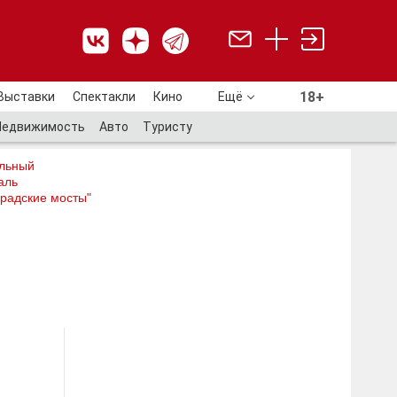
18+
Выставки
Спектакли
Кино
Ещё
18+
Недвижимость
Авто
Туристу
льный
аль
радские мосты"