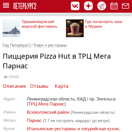
Ораниенбаумский
Где посмотреть кино
морской фестиваль
в Мурино
Гид Петербург2
/
Кафе и рестораны
Пиццерия Pizza Hut в ТРЦ Мега
Парнас
10449
Описание
Отзывы
Карта
Адрес
Ленинградская область, КАД / пр. Энгельса
(
ТРЦ Мега Парнас
)
Район
Всеволожский район
(Ленинградская область)
Метро
Парнас
(3.7 км
построить маршрут до метро
)
Кухня
Итальянские рестораны и лигурийская кухня
,