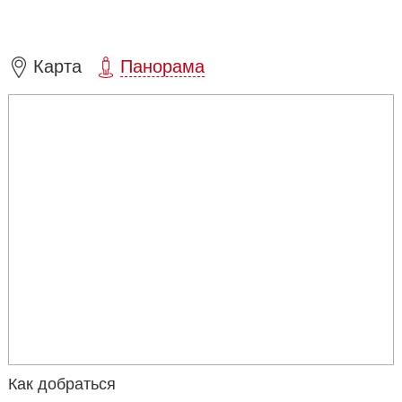
лишь один Садовый корпус, напоминающий древнегреческую
архитектуру.
Регулярным сад при Академии художеств стал лишь в
Карта
Панорама
середине 19 века. Планировкой пространства занялся
архитектор Тон, его вариант сохранился до наших дней. В
Академическом саду проложили дорожки и установили
ограду, хотя та, что обрамляет сад сейчас, была установлена
только в 1890 году.
Как добраться