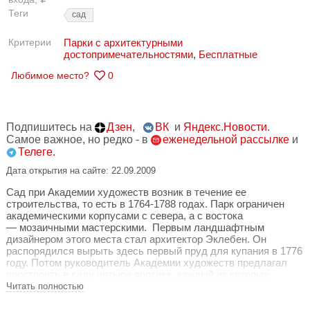
Теги
сад
Критерии
Парки с архитектурными
достопримечательностями
,
Бесплатные
Любимое место?
0
Подпишитесь на
Дзен
,
ВК
и
Яндекс.Новости
.
Самое важное, но редко - в
еженедельной рассылке
и
Телеге.
Дата открытия на сайте: 22.09.2009
Сад при Академии художеств возник в течение ее
строительства, то есть в 1764-1788 годах. Парк ограничен
академическими корпусами с севера, а с востока
—
мозаичными мастерскими. Первым ландшафтным
дизайнером этого места стал архитектор Эклебен. Он
распорядился вырыть здесь первый пруд для купания в 1776
году. Потом руководитель Академии художеств предлагал
простроить в саду четыре портика, каждый из которых
символизировал бы искусство Древних Греции, Египта,
Читать полностью
Персии и Рима. За проект с охотой взялся Александр
Брюллов, но так и не закончил его. В итоге в саду появился