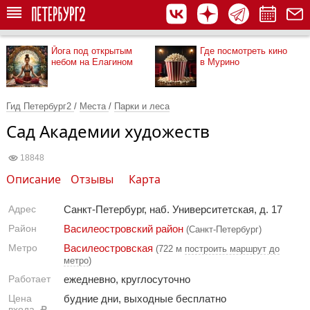
Йога под открытым
Где посмотреть кино
небом на Елагином
в Мурино
Гид Петербург2
/
Места
/
Парки и леса
Сад Академии художеств
18848
Описание
Отзывы
Карта
Адрес
Санкт-Петербург, наб. Университетская, д. 17
Район
Василеостровский район
(Санкт-Петербург)
Метро
Василеостровская
(722 м
построить маршрут до
метро
)
Работает
ежедневно, круглосуточно
Цена
будние дни, выходные бесплатно
входа,