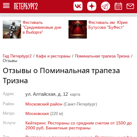
Фестиваль
Фестиваль им. Юрия
"Средневековые дни
Бутусова "БуФест"
в Выборге"
Гид Петербург2
Кафе и рестораны
Поминальная трапеза Тризна
Отзывы
Отзывы о Поминальная трапеза
Тризна
Адрес
ул. Алтайская, д. 12
карта
Район
Московский район
(Санкт-Петербург)
Метро
Московская
(220 м)
Услуги
Кейтеринг
,
Рестораны со средним счетом от 1500 до
2000 руб
,
Банкетные рестораны