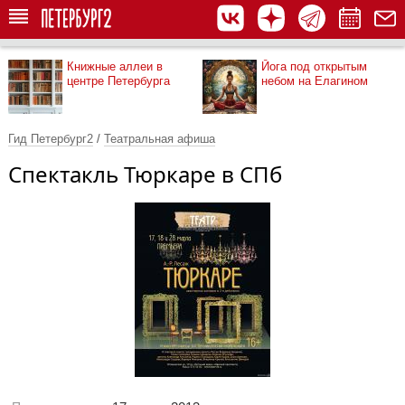
Книжные аллеи в
Йога под открытым
центре Петербурга
небом на Елагином
Гид Петербург2
/
Театральная афиша
Спектакль Тюркаре в СПб