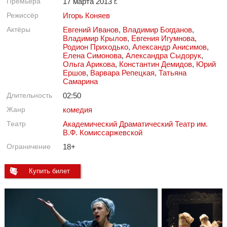
Премьера
17 марта 2013 г.
Режиссёр
Игорь Коняев
Актёры
Евгений Иванов
,
Владимир Богданов
,
Владимир Крылов
,
Евгения Игумнова
,
Родион Приходько
,
Александр Анисимов
,
Елена Симонова
,
Александра Сыдорук
,
Ольга Арикова
,
Константин Демидов
,
Юрий
Ершов
,
Варвара Репецкая
,
Татьяна
Самарина
Длительность
02:50
Жанр
комедия
Театр
Академический Драматический Театр им.
В.Ф. Комиссаржевской
Ограничение
18+
Купить билет