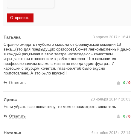
Татьяна
3 апреля 2017 г. 16:41
Странно ожидать глубокого смысла от французской комедии 18
века...(это для предыдущих ораторов).Сюжет легкомысленный,да.но
я каждый раз,бывая в этом театре,наслаждаюсь качеством
игры.,честным отношением к работе актеров. Что называется-
профессионализм.мы же в жизни не всегда едим фуагра...И
картошки с огурцом хочется, главное,чтоб было вкусно
приготовлено..А это было вкусно!!
0
/
0
Ответить
Ирина
20 ноября 2014 г. 20:03
Если убрать всю пошлятину, то можно посмотреть спектакль.
0
/
0
Ответить
Наталья
6 октября 2013 г. 22:14