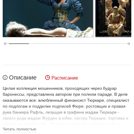
Описание
Расписание
Целая коллекция мошенников, проходящих через будуар
баронессы, представлена автором при полном параде. В деле
оказываются все: влюбленный финансист Тюркаре, специалист
по подлогам и подделке подписей Фюре; ростовщик и правая
рука банкира Рафль, лезущая в графини мадам Тюркаре -
своего рода мадам Журден в юбке, сестра Тюркаре, торговка и
сводня мадам Жакоб… В этой прелестной компании самым
Читать полностью
обаятельным плутом оказывается лакей Фронтен, сумевший