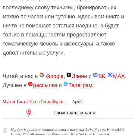
последнему слову техники», бронировать их
можно по часам или суточно. Здесь вам никто и
ничто не помешает остаться наедине, а будет
только в помощь: гостям предоставляют
тематическую мебель и аксессуары, а также
дополнительные услуги.
Читайте нас в
Google
,
Дзене
и
ВК
.
MAX
.
Лучшее в
рассылке
и
Телеграм
.
Музеи
Театр
Топ в Петербурге
Архив
Посмотреть на карте
Музей Русского национального напитка 18+
,
Музей Pinkrabbit
,
Квест Сухой закон от Взаперти
,
Бар Уе!бар
,
Квеструм