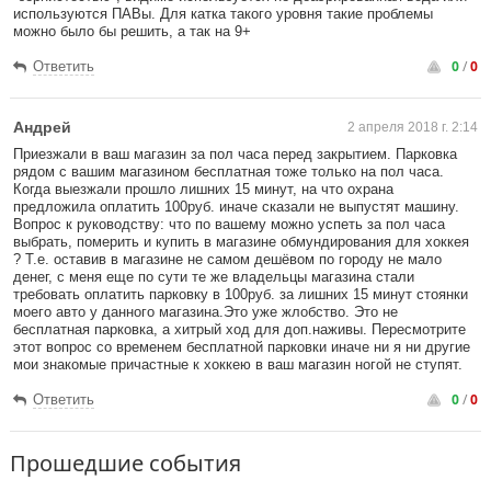
используются ПАВы. Для катка такого уровня такие проблемы
можно было бы решить, а так на 9+
0
/
0
Ответить
Андрей
2 апреля 2018 г. 2:14
Приезжали в ваш магазин за пол часа перед закрытием. Парковка
рядом с вашим магазином бесплатная тоже только на пол часа.
Когда выезжали прошло лишних 15 минут, на что охрана
предложила оплатить 100руб. иначе сказали не выпустят машину.
Вопрос к руководству: что по вашему можно успеть за пол часа
выбрать, померить и купить в магазине обмундирования для хоккея
? Т.е. оставив в магазине не самом дешёвом по городу не мало
денег, с меня еще по сути те же владельцы магазина стали
требовать оплатить парковку в 100руб. за лишних 15 минут стоянки
моего авто у данного магазина.Это уже жлобство. Это не
бесплатная парковка, а хитрый ход для доп.наживы. Пересмотрите
этот вопрос со временем бесплатной парковки иначе ни я ни другие
мои знакомые причастные к хоккею в ваш магазин ногой не ступят.
0
/
0
Ответить
Прошедшие события