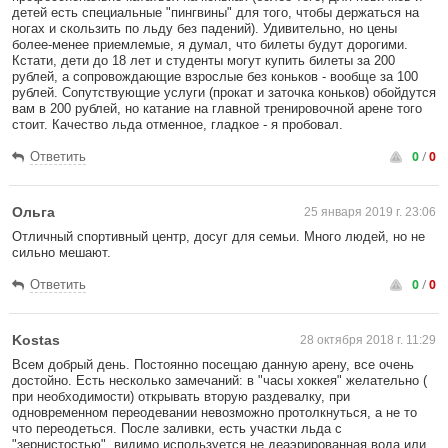
детей есть специальные "пингвины" для того, чтобы держаться на
ногах и скользить по льду без падений). Удивительно, но цены
более-менее приемлемые, я думал, что билеты будут дорогими.
Кстати, дети до 18 лет и студенты могут купить билеты за 200
рублей, а сопровождающие взрослые без коньков - вообще за 100
рублей. Сопутствующие услуги (прокат и заточка коньков) обойдутся
вам в 200 рублей, но катание на главной тренировочной арене того
стоит. Качество льда отменное, гладкое - я пробовал.
0
/
0
Ответить
Ольга
25 января 2019 г. 23:06
Отличный спортивный центр, досуг для семьи. Много людей, но не
сильно мешают.
0
/
0
Ответить
Kostas
28 октября 2018 г. 11:29
Всем добрый день. Постоянно посещаю данную арену, все очень
достойно. Есть несколько замечаний: в "часы хоккея" желательно (
при необходимости) открывать вторую раздевалку, при
одновременном переодевании невозможно протолкнуться, а не то
что переодеться. После заливки, есть участки льда с
"зернистостью", видимо используется не деаэрированная вода или