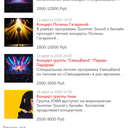
2800-12000 Руб.
13 августа
2026 19:30
Концерт Полины Гагариной
В рамках программы Summer Sound x билайн
проходят летние концерты Полины
Гагариной...
2800-15000 Руб.
14 августа
2026 20:00
Концерт группы "СмешBand" "Парам-
Парарам"
Специальная летняя программа СмешBand
по песням из «Смешариков» в рок-звучании...
2000-3000 Руб.
16 августа
2026 19:30
Концерт группы Iowa
Группа IOWA выступит на мероприятии
Summer Sound x билайн. Коллектив
продолжает концертную...
2500-9000 Руб.
Показать все