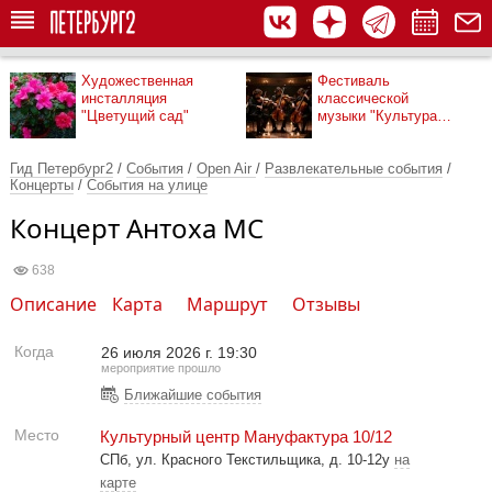
Художественная
Фестиваль
инсталляция
классической
"Цветущий сад"
музыки "Культура
рядом"
Гид Петербург2
/
События
/
Оpen Air
/
Развлекательные события
/
Концерты
/
События на улице
Концерт Антоха МС
638
Описание
Карта
Маршрут
Отзывы
Когда
26 июля 2026 г. 19:30
мероприятие прошло
Ближайшие события
Место
Культурный центр Мануфактура 10/12
СПб, ул. Красного Текстильщика, д. 10-12у
на
карте