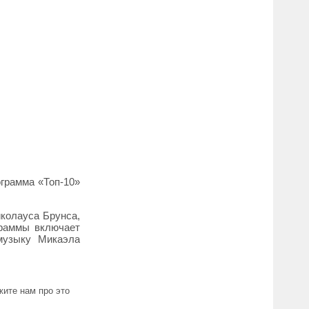
ограмма «Топ-10»
иколауса Брунса,
граммы включает
музыку Микаэла
ите нам про это