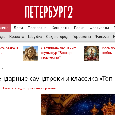
улице
Дети
Бесплатно
Концерты
Парки
Фестивали
ода
Красота
Шоу биз
Сад и огород
Гороскопы
Фильмы
ть белок в
Фестиваль песчаных
Йога п
 и
скульптур "Восторг
небом 
творчества"
рты
ендарные саундтреки и классика «Топ-
Повысить аудиторию мероприятия