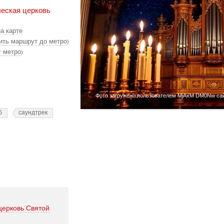
еская церковь
на карте
ить маршрут до метро
)
т метро
)
Фото загружено пользователем MjAxM DM0Nw сайт
б
саундтрек
церковь Святой