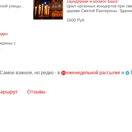
саундтреки и космос Баха"
ной улицы...
Цикл органных концертов при св
церкви Святой Екатерины. Здание
1600 Руб.
ода»
терины с
.
 Самое важное, но редко - в
еженедельной рассылке
и
аршрут
Отзывы