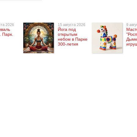
ста 2026
15 августа 2026
9 авг
иваль
Йога под
Маст
. Парк.
открытым
"Рос
небом в Парке
Дымк
300-летия
игру