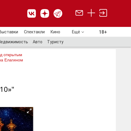
18+
Выставки
Спектакли
Кино
Ещё
18+
Недвижимость
Авто
Туристу
од открытым
на Елагином
10»"