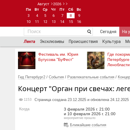
Август
2026
Пн
Вт
Ср
Чт
Пт
Сб
Вс
3
4
5
6
7
8
9
10
11
12
13
14
15
16
Сегодня
На 
Лента
Эксклюзивы
Происшествия
Культура
М
Фестиваль им. Юрия
Где покорми
Бутусова "БуФест"
Петербурге
Ленобласти
Гид Петербург2
/
События
/
Развлекательные события
/
Конце
Концерт "Орган при свечах: лег
Страница создана 23.12.2025 и обновлена 24.12.2025
1153
Когда
3 февраля 2026 г. 21:00
и
10 февраля 2026 г. 21:00
мероприятие прошло
Ближайшие события