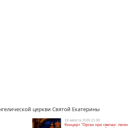
нгелической церкви Святой Екатерины
18 августа
2026 21:00
Концерт "Орган при свечах: лег