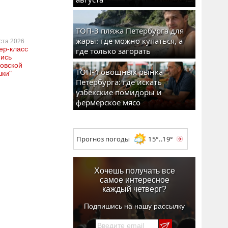
ТОП-3 пляжа Петербурга для
жары: где можно купаться, а
уста 2026
ер-класс
где только загорать
пись
овской
ТОП-4 овощных рынка
шки"
Петербурга: где искать
узбекские помидоры и
фермерское мясо
Прогноз погоды
15°..19°
Хочешь получать все
самое интересное
каждый четверг?
Подпишись на нашу рассылку