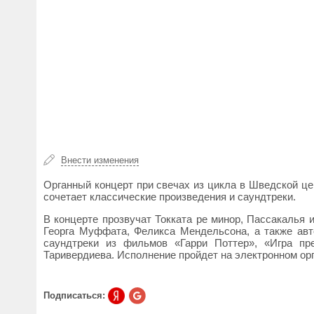
Внести изменения
Органный концерт при свечах из цикла в Шведской ц
сочетает классические произведения и саундтреки.
В концерте прозвучат Токката ре минор, Пассакалья 
Георга Муффата, Феликса Мендельсона, а также ав
саундтреки из фильмов «Гарри Поттер», «Игра пр
Таривердиева. Исполнение пройдет на электронном орг
Подписаться: