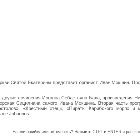
еркви Святой Екатерины представит органист Иван Мокшин. Пр
и другие сочинения Иоганна Себастьяна Баха, произведения Н
торская Сицилиана самого Ивана Мокшина. Вторая часть про
естолов», «Крёстный отец», «Пираты Карибского моря» и 
ане Johannus.
Нашли ошибку или неточность? Нажмите CTRL и ENTER и расскаж