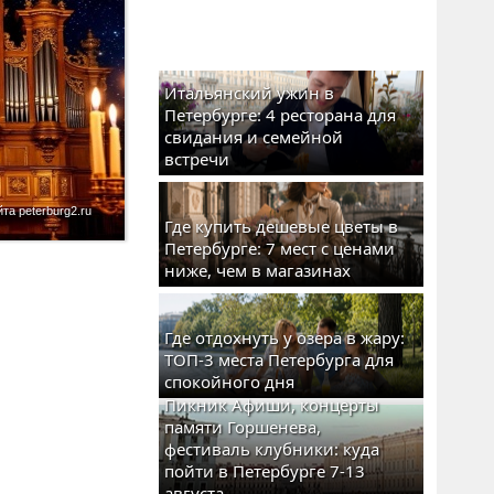
Итальянский ужин в
Петербурге: 4 ресторана для
свидания и семейной
встречи
а peterburg2.ru
Где купить дешевые цветы в
Петербурге: 7 мест с ценами
ниже, чем в магазинах
Где отдохнуть у озера в жару:
ТОП-3 места Петербурга для
спокойного дня
Пикник Афиши, концерты
памяти Горшенева,
фестиваль клубники: куда
пойти в Петербурге 7-13
августа