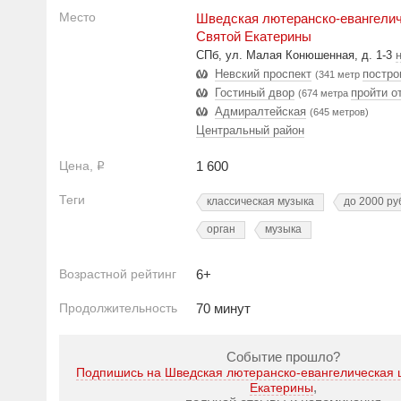
Место
Шведская лютеранско-евангелич
Святой Екатерины
СПб, ул. Малая Конюшенная, д. 1-3
Невский проспект
постро
(341 метр
Гостиный двор
пройти о
(674 метра
Адмиралтейская
(645 метров)
Центральный район
Цена,
1 600
Р
Теги
классическая музыка
до 2000 ру
орган
музыка
Возрастной рейтинг
6+
Продолжительность
70 минут
Событие прошло?
Подпишись на Шведская лютеранско-евангелическая 
,
Екатерины