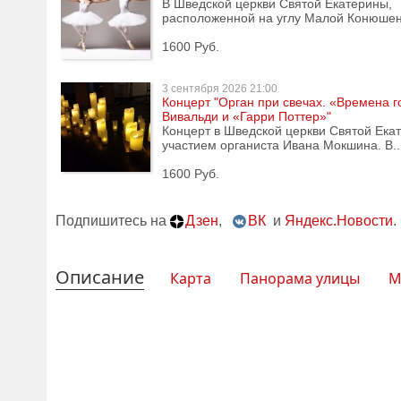
В Шведской церкви Святой Екатерины,
расположенной на углу Малой Конюшен
1600 Руб.
3 сентября
2026 21:00
Концерт "Орган при свечах. «Времена г
Вивальди и «Гарри Поттер»"
Концерт в Шведской церкви Святой Ека
участием органиста Ивана Мокшина. В..
1600 Руб.
Подпишитесь на
Дзен
,
ВК
и
Яндекс.Новости
.
Описание
Карта
Панорама улицы
М