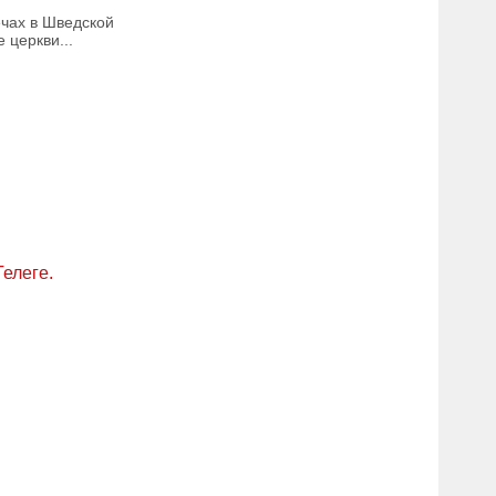
ечах в Шведской
 церкви...
Телеге.