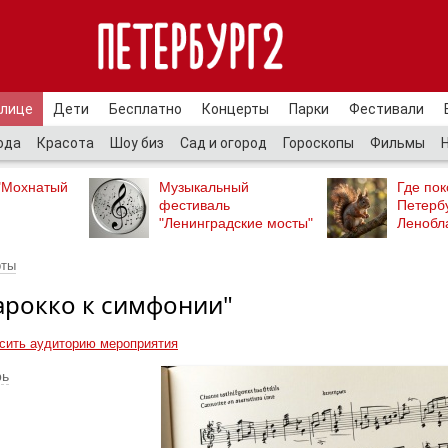
улице
Дети
Бесплатно
Концерты
Парки
Фестивали
ода
Красота
Шоу биз
Сад и огород
Гороскопы
Фильмы
"Мохнатый
Музыкальный
Где пок
фестиваль
Петербу
"Ленинградские мосты"
Ленобл
рты
барокко к симфонии"
сить аудиторию мероприятия
рь