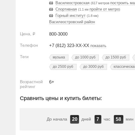
Василеостровская
построить ма
(617 метров
Спортивная
пройти от метро
(1.1 км
)
Горный институт
(1.8 км)
Василеостровский район
Цена,
800-3000
Р
Телефон
+7 (812) 323-XX-XX
показать
Теги
музыка
до 1000 руб
до 1500 руб
до 2500 руб
до 3000 руб
классическа
Возрастной
6+
рейтинг
Сравнить цены и купить билеты:
До начала
дней
час
мин
20
7
58