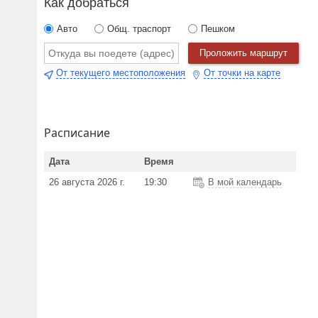
Как добраться
Авто
Общ. траспорт
Пешком
Проложить маршрут
От текущего местоположения
От точки на карте
Расписание
Дата
Время
26 августа 2026 г.
19:30
В мой календарь