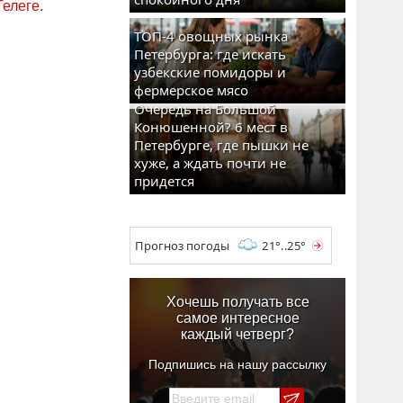
Телеге.
ТОП-4 овощных рынка
Петербурга: где искать
узбекские помидоры и
фермерское мясо
Очередь на Большой
Конюшенной? 6 мест в
Петербурге, где пышки не
хуже, а ждать почти не
придется
Прогноз погоды
21°..25°
Хочешь получать все
самое интересное
каждый четверг?
Подпишись на нашу рассылку