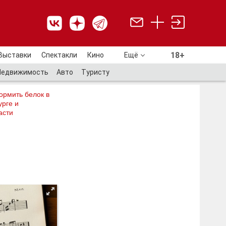
18+
Выставки
Спектакли
Кино
Ещё
18+
Недвижимость
Авто
Туристу
ормить белок в
рге и
асти