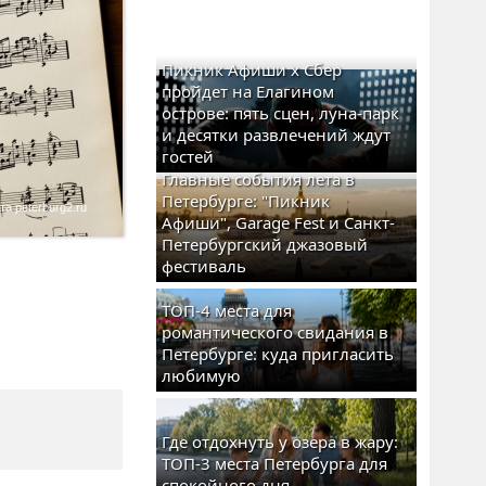
Пикник Афиши x Сбер
пройдет на Елагином
острове: пять сцен, луна-парк
и десятки развлечений ждут
гостей
Главные события лета в
Петербурге: "Пикник
а peterburg2.ru
Афиши", Garage Fest и Санкт-
Петербургский джазовый
фестиваль
ТОП-4 места для
романтического свидания в
Петербурге: куда пригласить
любимую
Где отдохнуть у озера в жару:
ТОП-3 места Петербурга для
спокойного дня