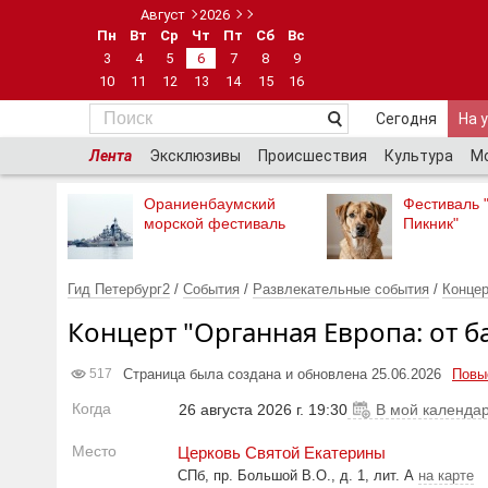
Август
2026
Пн
Вт
Ср
Чт
Пт
Сб
Вс
3
4
5
6
7
8
9
10
11
12
13
14
15
16
Сегодня
На 
Лента
Эксклюзивы
Происшествия
Культура
М
Ораниенбаумский
Фестиваль 
морской фестиваль
Пикник"
Гид Петербург2
/
События
/
Развлекательные события
/
Конце
Концерт "Органная Европа: от 
Страница была создана и обновлена 25.06.2026
Повы
517
Когда
26 августа 2026 г. 19:30
В мой календа
Место
Церковь Святой Екатерины
СПб, пр. Большой В.О., д. 1, лит. А
на карте