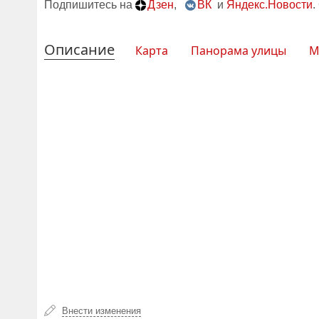
Подпишитесь на
Дзен
,
ВК
и
Яндекс.Новости
.
Описание
Карта
Панорама улицы
М
Внести изменения