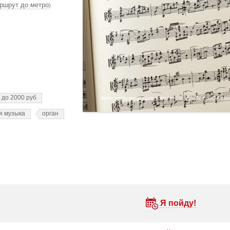
ршрут до метро
)
до 2000 руб
Фото загружено пользователем MjAyN zc0OA сайт
я музыка
орган
Я пойду!