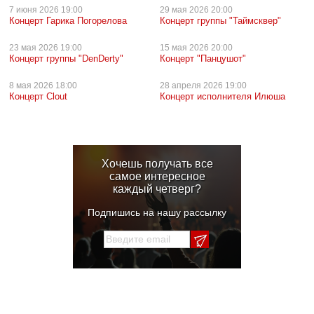
7 июня
2026 19:00
29 мая
2026 20:00
Концерт Гарика Погорелова
Концерт группы "Таймсквер"
23 мая
2026 19:00
15 мая
2026 20:00
Концерт группы "DenDerty"
Концерт "Панцушот"
8 мая
2026 18:00
28 апреля
2026 19:00
Концерт Clout
Концерт исполнителя Илюша
Хочешь получать все
самое интересное
каждый четверг?
Подпишись на нашу рассылку