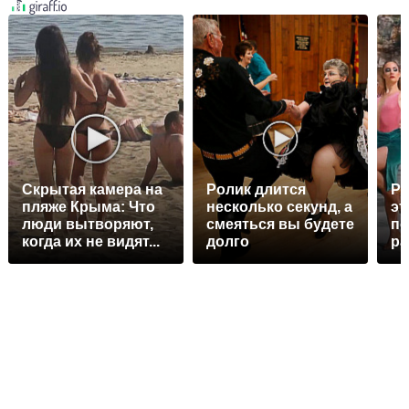
Скрытая камера на
Ролик длится
Рж
пляже Крыма: Что
несколько секунд, а
эт
люди вытворяют,
смеяться вы будете
пе
когда их не видят...
долго
ра