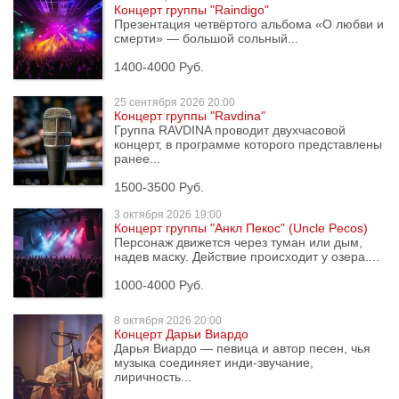
Концерт группы "Raindigo"
Презентация четвёртого альбома «О любви и
смерти» — большой сольный...
1400-4000 Руб.
25 сентября
2026 20:00
Концерт группы "Ravdina"
Группа RAVDINA проводит двухчасовой
концерт, в программе которого представлены
ранее...
1500-3500 Руб.
3 октября
2026 19:00
Концерт группы "Анкл Пекос" (Uncle Pecos)
Персонаж движется через туман или дым,
надев маску. Действие происходит у озера....
1000-4000 Руб.
8 октября
2026 20:00
Концерт Дарьи Виардо
Дарья Виардо — певица и автор песен, чья
музыка соединяет инди-звучание,
лиричность...