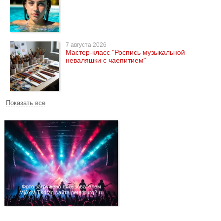
7 августа 2026
Мастер-класс "Роспись музыкальной
неваляшки с чаепитием"
Показать все
Фото загружено пользователем
MjAxM Tk4Mg сайта peterburg2.ru