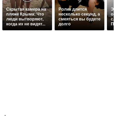
Скрытая камера на
Ролик длится
Эт
пляже Крыма: Что
несколько секунд, а
ос
люди вытворяют,
смеяться вы будете
сл
когда их не видят...
долго
Пе
ра