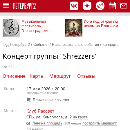
Музыкальный
Йога под открытым
фестиваль
небом на Елагином
"Ленинградские
мосты"
Гид Петербург2
/
События
/
Развлекательные события
/
Концерты
Концерт группы "Shrezzers"
962
Описание
Карта
Маршрут
Отзывы
Когда
17 мая 2026 г. 20:00
мероприятие прошло
Ближайшие события
Место
Клуб Рассвет
СПб, ул. Комсомола, д. 2
на карте
Ленина площадь
построить маршрут
(789 метров
до метро
)